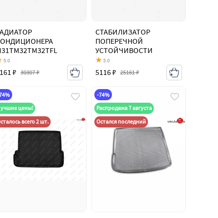
РАДИАТОР
СТАБИЛИЗАТОР
КОНДИЦИОНЕРА
ПОПЕРЕЧНОЙ
M31TM32TM32TFL
УСТОЙЧИВОСТИ
5.0
5.0
161 ₽
5116 ₽
30307 ₽
25161 ₽
-74%
-74%
учшие цены!
Распродажа 7 августа
сталось всего 2 шт.
Остался последний