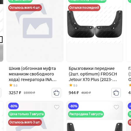
Осталось всего 4 шт.
Остался последний
Шкив (обгонная муфта
Брызговики передние
Г
механизм свободного
(2шт. optimum) FROSCH
(
хода) генератора INA
Jetour X70 Plus (2023-
O
535026310
2026)
4
5.0
5.0
3257 ₽
944 ₽
4
15999 ₽
4649 ₽
-80%
-80%
Цена только 7 августа
Распродажа 7 августа
Т
Осталось всего 3 шт.
О