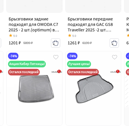
Брызговики задние
Брызговики передние
подходят для OMODA C7
подходят для GAC GS8
2025 - 2 шт.(optimum) в
Traveller 2025 -2 шт.
пакете Омода OMODA
(optimum) в пакете Гак
5.0
5.0
ГС8 GAC
1201 ₽
1261 ₽
6
5899 ₽
6199 ₽
-74%
-74%
Акция Кибер Пятницы!
Лучшие цены!
Л
Остался последний
Остался последний
О