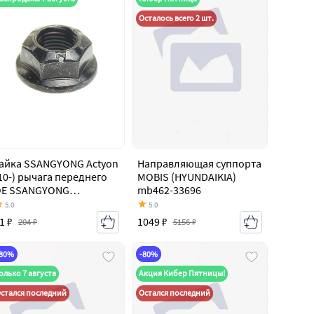
Осталось всего 2 шт.
айка SSANGYONG Actyon
Направляющая суппорта
10-) рычага переднего
MOBIS (HYUNDAIKIA)
E SSANGYONG
mb462-33696
491109120
5.0
5.0
1 ₽
1049 ₽
204 ₽
5156 ₽
-80%
-80%
олько 7 августа
Акция Кибер Пятницы!
стался последний
Остался последний