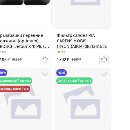
рызговики передние
Фильтр салона KIA
одходят (optimum)
CARENS MOBIS
ROSCH Jetour X70 Plus
(HYUNDAIKIA) 0k2fa6152x
2023-2026)
5.0
5.0
198 ₽
1702 ₽
5899 ₽
8367 ₽
-80%
-80%
аспродажа 7 августа
Цена только 7 августа
сталось всего 4 шт.