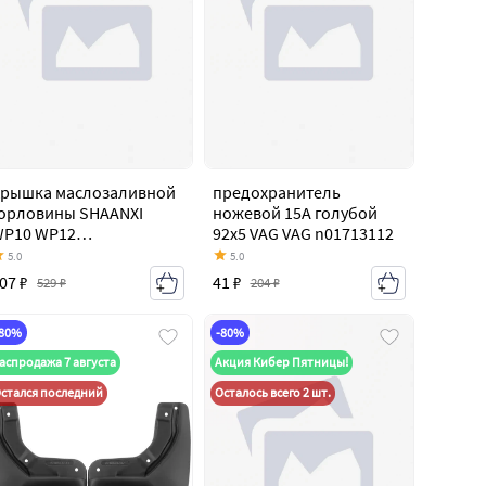
рышка маслозаливной
предохранитель
орловины SHAANXI
ножевой 15A голубой
P10 WP12
92x5 VAG VAG n01713112
WD615SHACMAN
5.0
5.0
12600010489
07 ₽
41 ₽
529 ₽
204 ₽
-80%
-80%
аспродажа 7 августа
Акция Кибер Пятницы!
стался последний
Осталось всего 2 шт.