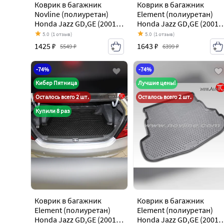
Коврик в багажник
Коврик в багажник
Novline (полиуретан)
Element (полиуретан)
Honda Jazz GD,GE (2001-
Honda Jazz GD,GE (2001-
2008) хэтчбек 5 дв.
2008) хэтчбек 5 дв.
5.0
(1 отзыв)
5.0
(1 отзыв)
рестайлинг
рестайлинг
1425 ₽
1643 ₽
5549 ₽
6399 ₽
-74%
-74%
Кибер Пятница
Лучшие цены!
Осталось всего 2 шт.
Осталось всего 2 шт.
Купили 8 раз
Коврик в багажник
Коврик в багажник
Element (полиуретан)
Element (полиуретан)
Honda Jazz GD,GE (2001-
Honda Jazz GD,GE (2001-