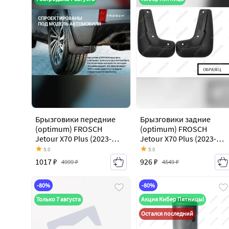
Брызговики передние
Брызговики задние
(optimum) FROSCH
(optimum) FROSCH
Jetour X70 Plus (2023-
Jetour X70 Plus (2023-
2026)
2026)
5.0
5.0
1017 ₽
926 ₽
4999 ₽
4549 ₽
-80%
-80%
Только 7 августа
Акция Кибер Пятницы!
Остался последний