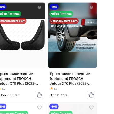
-80%
-80%
ибер Пятница!
Кибер Пятница!
сталось всего 3 шт.
Осталось всего 5 шт.
рызговики задние
Брызговики передние
optimum) FROSCH
(optimum) FROSCH
etour X70 Plus (2023-
Jetour X70 Plus (2023-
026)
2026)
5.0
5.0
056 ₽
977 ₽
5199 ₽
4799 ₽
-80%
-80%
аспродажа 7 августа
Кибер Пятница