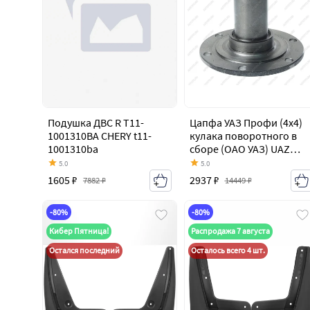
Подушка ДВС R T11-
Цапфа УАЗ Профи (4х4)
1001310BA CHERY t11-
кулака поворотного в
1001310ba
сборе (ОАО УАЗ) UAZ
236022-2304080-00
5.0
5.0
1605 ₽
2937 ₽
7882 ₽
14449 ₽
-80%
-80%
Кибер Пятница!
Распродажа 7 августа
Остался последний
Осталось всего 4 шт.