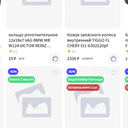
кольцо уплотнительное
Кожух запасного колеса
Б
12x18x7 VAG BMW MB
внутренний TIGGO FL
п
W124 VICTOR REINZ
CHERY t11-6302520pf
F
417103200
(
5.0
5.0
19 ₽
2336 ₽
1
92 ₽
11484 ₽
-80%
-80%
Только 7 августа
Акция Кибер Пятницы!
Р
Осталось всего 2 шт.
О