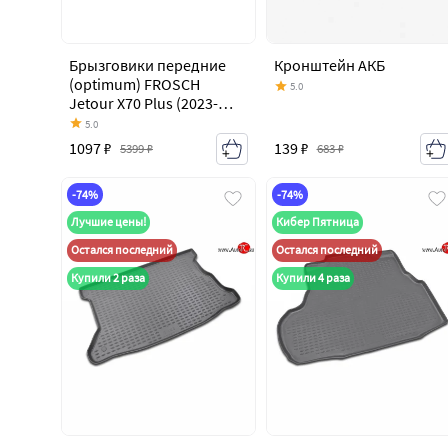
Брызговики передние
Кронштейн АКБ
(optimum) FROSCH
5.0
Jetour X70 Plus (2023-
2026)
5.0
139 ₽
1097 ₽
683 ₽
5399 ₽
-74%
-74%
Лучшие цены!
Кибер Пятница
Остался последний
Остался последний
Купили 2 раза
Купили 4 раза