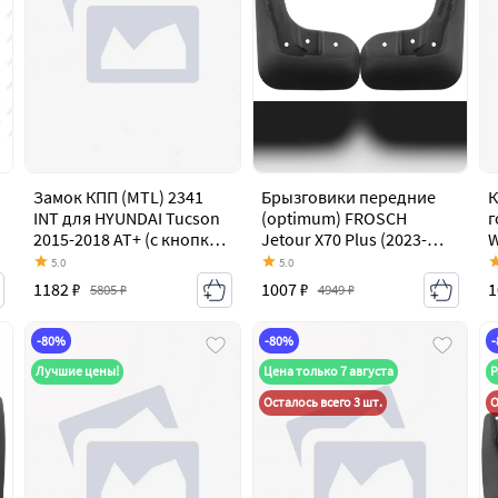
Замок КПП (MTL) 2341
Брызговики передние
К
INT для HYUNDAI Tucson
(optimum) FROSCH
г
2015-2018 AT+ (с кнопкой
Jetour X70 Plus (2023-
W
стояночного тормоза)
2026)
5.0
5.0
Хендай Туксон Fortus
6
1182 ₽
1007 ₽
1
5805 ₽
4949 ₽
182089
-80%
-80%
Лучшие цены!
Цена только 7 августа
Р
Осталось всего 3 шт.
О