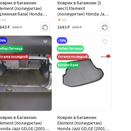
оврик в багажник
Коврик в багажник (5
lement (полиуретан)
мест) Element
длинная база) Honda
(полиуретан) Honda Jazz
D,GE (2001-2008)
GD,GE (2001-2008)
5.0
5.0
этчбек 5 дв. рестайлинг
хэтчбек 5 дв. рестайлинг
643 ₽
1643 ₽
6399 ₽
6399 ₽
-74%
-74%
ибер Пятница
Кибер Пятница!
стался последний
Остался последний
Купили 8 раз
оврик в багажник
Коврик в багажник
lement (полиуретан)
Element (полиуретан)
nda Jazz GD,GE (2001-
Honda Jazz GD,GE (2001-