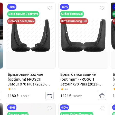
-80%
-80%
Цена только 7 августа
Кибер Пятница!
К
Остался последний
Остался последний
О
Брызговики задние
Брызговики задние
Б
(optimum) FROSCH
(optimum) FROSCH
(
Jetour X70 Plus (2023-
Jetour X70 Plus (2023-
J
2026)
2026)
2
5.0
5.0
1180 ₽
1424 ₽
1
5799 ₽
6999 ₽
-80%
-80%
Лучшие цены!
Акция Кибер Пятницы!
Р