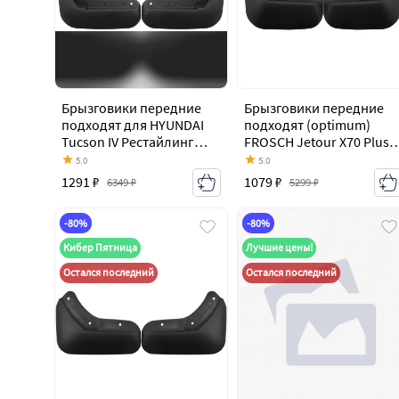
Брызговики передние
Брызговики передние
подходят для HYUNDAI
подходят (optimum)
Tucson IV Рестайлинг
FROSCH Jetour X70 Plus
2023 - 2 шт.(optimum) в
(2023-2026)
5.0
5.0
пакете Хендай Туксон
1291 ₽
1079 ₽
6349 ₽
5299 ₽
FROSCH nlf.a71137.f13
-80%
-80%
Кибер Пятница
Лучшие цены!
Остался последний
Остался последний