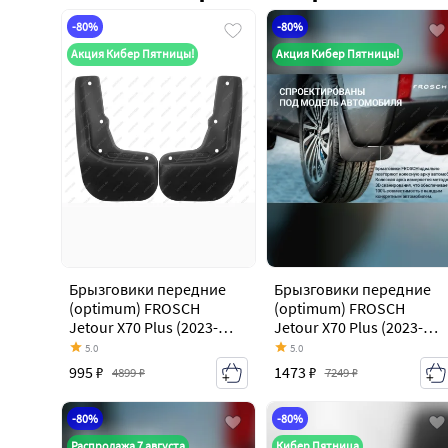
-80%
-80%
Акция Кибер Пятницы!
Акция Кибер Пятницы!
Брызговики передние
Брызговики передние
(optimum) FROSCH
(optimum) FROSCH
Jetour X70 Plus (2023-
Jetour X70 Plus (2023-
2026)
2026)
5.0
5.0
995 ₽
1473 ₽
4899 ₽
7249 ₽
-80%
-80%
Распродажа 7 августа
Кибер Пятница