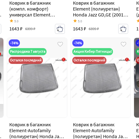
Коврик в багажник
Коврик в багажник
К
(компл. комфорт)
Element (полиуретан)
E
универсал Element
Honda Jazz GD,GE (2001-
(
(полиуретан) Honda Jazz
2008) хэтчбек 5 дв.
Jazz G
5.0
5.0
GD,GE (2001-2008)
рестайлинг
х
1643 ₽
1643 ₽
1
6399 ₽
6399 ₽
хэтчбек 5 дв. рестайлинг
-74%
-74%
Распродажа 7 августа
Акция Кибер Пятницы!
К
Остался последний
Остался последний
О
Коврик в багажник
Коврик в багажник
К
Element-Autofamily
Element-Autofamily
E
(полиуретан) Honda Jazz
(полиуретан) Honda Jazz
Ho