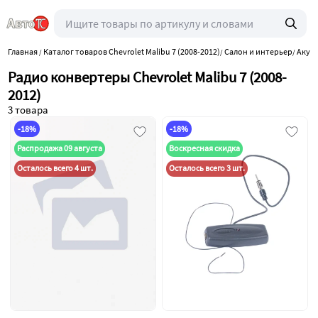
Главная
Каталог товаров Chevrolet Malibu 7 (2008-2012)
Салон и интерьер
Акуст
/
/
/
Радио конвертеры Chevrolet Malibu 7 (2008-
2012)
3 товара
-18%
-18%
Распродажа 09 августа
Воскресная скидка
Осталось всего 4 шт.
Осталось всего 3 шт.