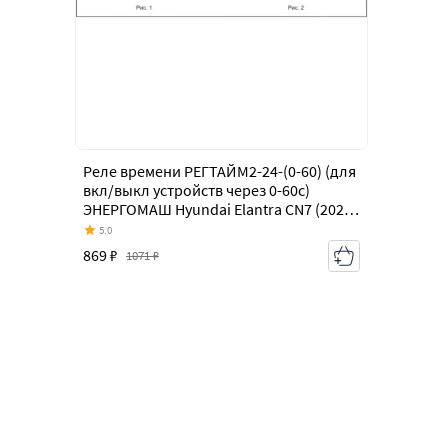
Реле времени РЕГТАЙМ2-24-(0-60) (для
вкл/выкл устройств через 0-60с)
ЭНЕРГОМАШ Hyundai Elantra CN7 (2020-
2023)
5.0
869 ₽
1071 ₽