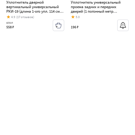
Уплотнитель дверной
Уплотнитель универсальный
вертикальный универсальный
проема задних и передних
РКИ-19 (длина 1-ого упл. 114 см.)
дверей (1 погонный метр
Nissan Tiida 1 C11 хэтчбэк
резиновый армированный)
4.9
(17 отзывов)
5.0
дорестайлинг, Япония (2004-2007)
АТЕГА Nissan Tiida 1 C11 хэтчбэк
679 ₽
дорестайлинг, Япония (2004-2007)
558 ₽
196 ₽