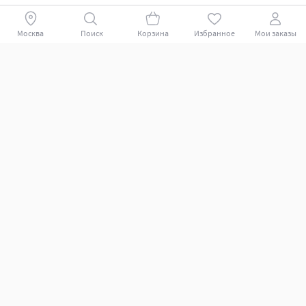
Москва
Поиск
Корзина
Избранное
Мои заказы
Покупателям
Поддержка клиентов.
Как совершить покупку?
Какие способы оплаты?
Какие способы доставки?
Как вернуть заказ?
Помощь
Подбор запчастей и аксессуаров