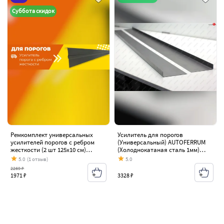
Суббота скидок
Ремкомплект универсальных
Усилитель для порогов
усилителей порогов с ребром
(Универсальный) AUTOFERRUM
жесткости (2 шт 125х10 см)
(Холоднокатаная сталь 1мм)
ПОРОГИ-АВТО (холоднокатаная
Nissan Tiida 1 C11 хэтчбэк
5.0
(1 отзыв)
5.0
сталь 1 мм) Nissan Tiida 1 C11
дорестайлинг, Япония (2004-2007)
2269 ₽
хэтчбэк дорестайлинг, Япония
1971 ₽
3328 ₽
(2004-2007)