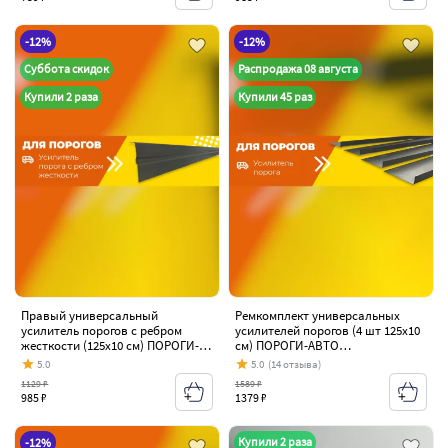
-12%
-12%
Суббота скидок
Распродажа 08 августа
Купили 2 раза
Купили 45 раз
Правый универсальный
Ремкомплект универсальных
усилитель порогов с ребром
усилителей порогов (4 шт 125х10
жесткости (125х10 см) ПОРОГИ-
см) ПОРОГИ-АВТО
АВТО (холоднокатаная сталь 1
(холоднокатаная сталь 1 мм)
5.0
5.0
(14 отзыва)
мм) Nissan Tiida 1 C11 хэтчбэк
Nissan Tiida 1 C11 хэтчбэк
1129 ₽
1589 ₽
дорестайлинг, Япония (2004-2007)
дорестайлинг, Япония (2004-2007)
985 ₽
1379 ₽
Купили 2 раза
-12%