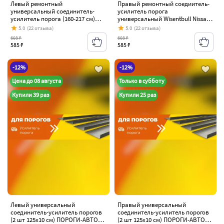
Левый ремонтный
Правый ремонтный соедиитель-
универсальный соединитель-
усилитель порога
усилитель порога (160-217 см)
универсальный Wisentbull Nissan
Wisentbull Nissan Tiida 1 C11
Tiida 1 C11 хэтчбэк дорестайлинг,
5.0
(22 отзыва)
5.0
(22 отзыва)
хэтчбэк дорестайлинг, Япония
Япония (2004-2007)
603 ₽
603 ₽
(2004-2007)
585 ₽
585 ₽
-12%
-12%
Цена до 08 августа
Только в субботу
Купили 39 раз
Купили 25 раз
Левый универсальный
Правый универсальный
соединитель-усилитель порогов
соединитель-усилитель порогов
(2 шт 125х10 см) ПОРОГИ-АВТО
(2 шт 125х10 см) ПОРОГИ-АВТО