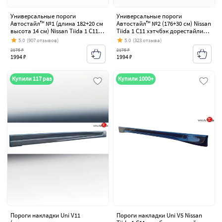
Универсальные пороги
Универсальные пороги
Автостайл™ №1 (длина 182+20 см
Автостайл™ №2 (176+30 см) Nissan
высота 14 см) Nissan Tiida 1 C11
Tiida 1 C11 хэтчбэк дорестайлинг,
хэтчбэк дорестайлинг, Япония
Япония (2004-2007)
5.0
(907 отзывов)
5.0
(323 отзыва)
(2004-2007)
2175 ₽
2175 ₽
1994 ₽
1994 ₽
Купили 117 раз
Купили 1000+
Пороги накладки Uni V11
Пороги накладки Uni V5 Nissan