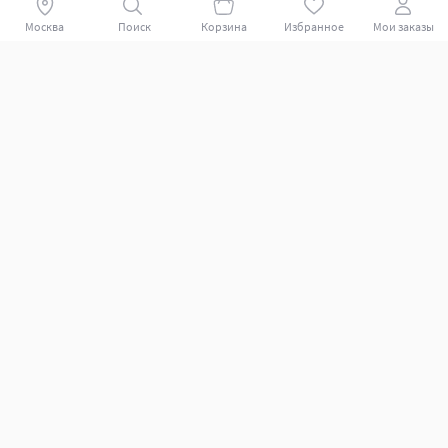
Москва
Поиск
Корзина
Избранное
Мои заказы
Покупателям
Поддержка клиентов.
Как совершить покупку?
Какие способы оплаты?
Какие способы доставки?
Как вернуть заказ?
Помощь
Подбор запчастей и аксессуаров
Партнёрам