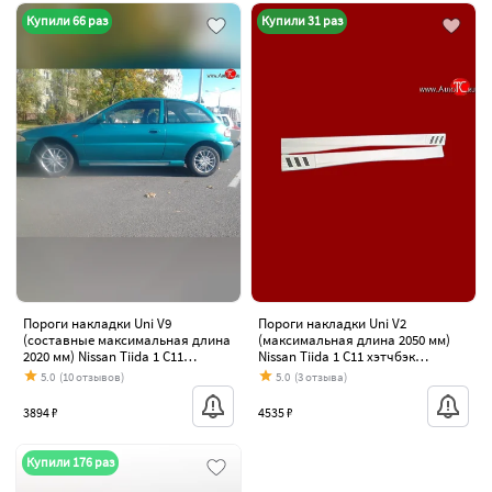
Купили 66 раз
Купили 31 раз
Пороги накладки Uni V9
Пороги накладки Uni V2
(составные максимальная длина
(максимальная длина 2050 мм)
2020 мм) Nissan Tiida 1 C11
Nissan Tiida 1 C11 хэтчбэк
хэтчбэк дорестайлинг, Япония
дорестайлинг, Япония (2004-2007)
5.0
(10 отзывов)
5.0
(3 отзыва)
(2004-2007)
3894 ₽
4535 ₽
Купили 176 раз