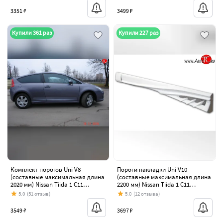
3351 ₽
3499 ₽
Купили 361 раз
Купили 227 раз
Комплект порогов Uni V8
Пороги накладки Uni V10
(составные максимальная длина
(составные максимальная длина
2020 мм) Nissan Tiida 1 C11
2200 мм) Nissan Tiida 1 C11
хэтчбэк дорестайлинг, Япония
хэтчбэк дорестайлинг, Япония
5.0
(51 отзыв)
5.0
(12 отзыва)
(2004-2007)
(2004-2007)
3549 ₽
3697 ₽