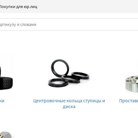
Покупки для юр.лиц
ки
Центровочные кольца ступицы и
Простав
диска