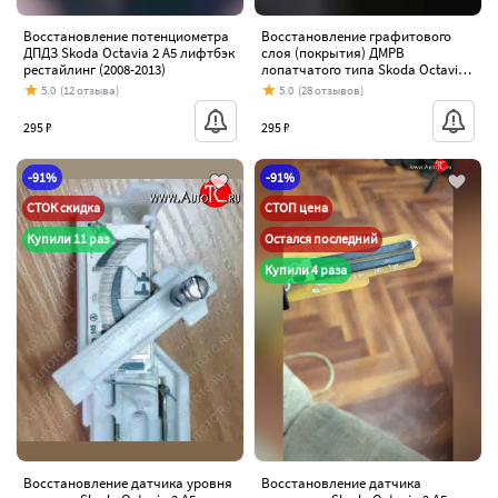
Восстановление потенциометра
Восстановление графитового
ДПДЗ Skoda Octavia 2 A5 лифтбэк
слоя (покрытия) ДМРВ
рестайлинг (2008-2013)
лопатчатого типа Skoda Octavia
2 A5 лифтбэк рестайлинг (2008-
5.0
(12 отзыва)
5.0
(28 отзывов)
2013)
295 ₽
295 ₽
-91%
-91%
СТОК скидка
СТОП цена
Купили 11 раз
Остался последний
Купили 4 раза
Восстановление датчика уровня
Восстановление датчика