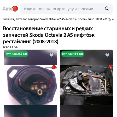
Главная
Каталог товаров Skoda Octavia 2 A5 лифтбэк рестайлинг (2008-2013)
Усл
/
/
Восстановление старинных и редких
запчастей Skoda Octavia 2 A5 лифтбэк
рестайлинг (2008-2013)
4 товара
Купили 255 раз
Купили 414 раз