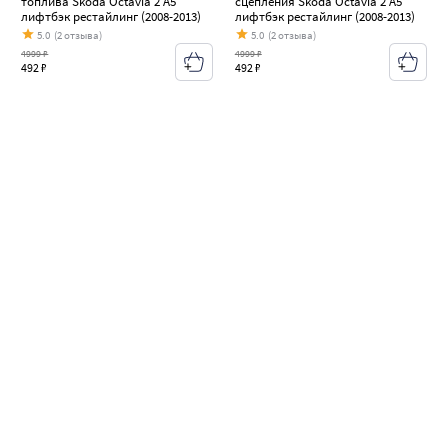
топлива Skoda Octavia 2 A5
сцепления Skoda Octavia 2 A5
лифтбэк рестайлинг (2008-2013)
лифтбэк рестайлинг (2008-2013)
5.0
(2 отзыва)
5.0
(2 отзыва)
4999 ₽
4999 ₽
492 ₽
492 ₽