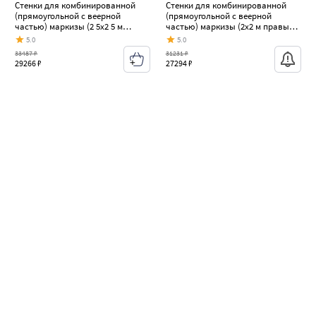
Стенки для комбинированной
Стенки для комбинированной
(прямоугольной с веерной
(прямоугольной с веерной
частью) маркизы (2 5х2 5 м
частью) маркизы (2х2 м правые)
правые) РИФ Skoda Octavia 2 A5
РИФ Skoda Octavia 2 A5 лифтбэк
5.0
5.0
лифтбэк рестайлинг (2008-2013)
рестайлинг (2008-2013)
33487 ₽
31231 ₽
29266 ₽
27294 ₽