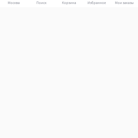
Москва
Поиск
Корзина
Избранное
Мои заказы
Покупателям
Поддержка клиентов.
Как совершить покупку?
Какие способы оплаты?
Какие способы доставки?
Как вернуть заказ?
Помощь
Подбор запчастей и аксессуаров
Партнёрам
Кабинет продавца