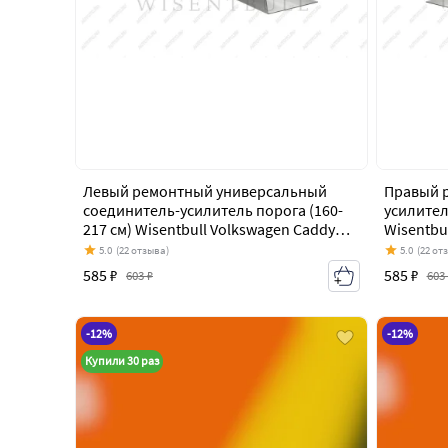
Левый ремонтный универсальный
Правый 
соединитель-усилитель порога (160-
усилител
217 см) Wisentbull Volkswagen Caddy
Wisentbu
9K,9U (1995-2003)
(1995-20
5.0
(22 отзыва)
5.0
(22 от
585 ₽
585 ₽
603 ₽
603
-12%
-12%
Купили 30 раз