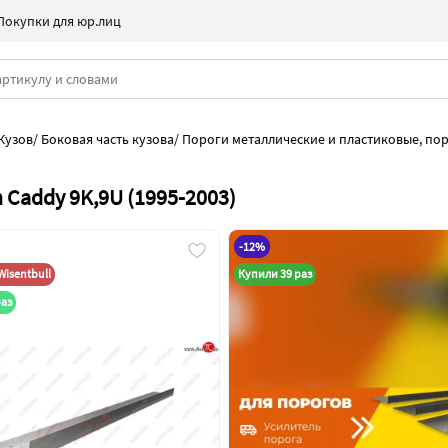
Покупки для юр.лиц
Кузов
/
Боковая часть кузова
/
Пороги металлические и пластиковые, пор
Caddy 9K,9U (1995-2003)
-12%
isentbull
Купили 39 раз
раз