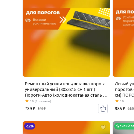
Ремонтный усилитель/вставка порога
Левый у
универсальный (80х3х15 см 1 шт.)
порогов 
Пороги-Авто (холоднокатаная сталь 1
см) ПОР
мм) Volkswagen Caddy 9K,9U (1995-
сталь 1 
5.0
(6 отзывов)
5.0
2003)
(1995-20
739 ₽
985 ₽
849 ₽
112
Купили 2 р
-12%