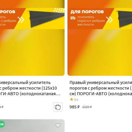
ниверсальный усилитель
Правый универсальный усил
с ребром жесткости (125х10
порогов с ребром жесткости (
ОГИ-АВТО (холоднокатаная
см) ПОРОГИ-АВТО (холоднок
мм) Volkswagen Caddy 9K,9U
сталь 1 мм) Volkswagen Caddy 
5.0
03)
(1995-2003)
985 ₽
9 ₽
1129 ₽
аза