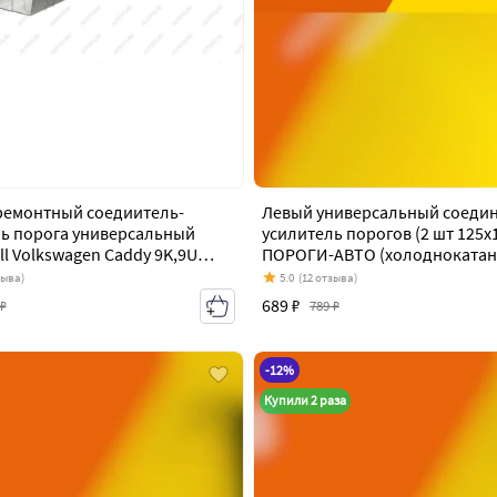
ремонтный соедиитель-
Левый универсальный соедин
ь порога универсальный
усилитель порогов (2 шт 125х1
ll Volkswagen Caddy 9K,9U
ПОРОГИ-АВТО (холоднокатан
03)
1 мм) Volkswagen Caddy 9K,9U 
зыва)
5.0
(12 отзыва)
2003)
689 ₽
 ₽
789 ₽
-12%
Купили 2 раза