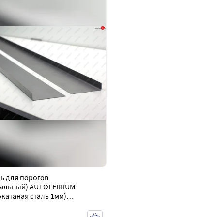
ь для порогов
сальный) AUTOFERRUM
катаная сталь 1мм)
en Caddy 9K,9U (1995-2003)