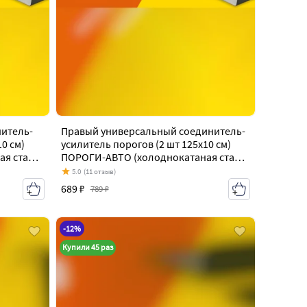
итель-
Правый универсальный соединитель-
0 см)
усилитель порогов (2 шт 125х10 см)
ая сталь
ПОРОГИ-АВТО (холоднокатаная сталь
(1995-
1 мм) Volkswagen Caddy 9K,9U (1995-
5.0
(11 отзыв)
2003)
689 ₽
789 ₽
-12%
Купили 45 раз