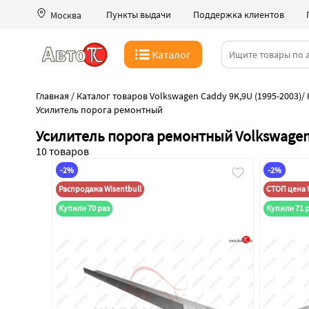
Пункты выдачи
Поддержка клиентов
Москва
Каталог
Главная
/
Каталог товаров Volkswagen Caddy 9K,9U (1995-2003)
/
Усилитель порога ремонтный
Усилитель порога ремонтный Volkswagen 
10 товаров
-2%
-2%
Распродажа Wisentbull
СТОП цена W
Купили 70 раз
Купили 71 