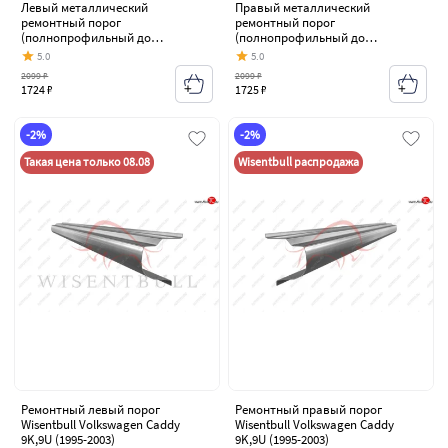
Левый металлический
Правый металлический
ремонтный порог
ремонтный порог
(полнопрофильный до
(полнопрофильный до
уплотнителя) VSEPOROGI
уплотнителя) VSEPOROGI
5.0
5.0
Volkswagen Caddy 9K,9U (1995-
Volkswagen Caddy 9K,9U (1995-
2099 ₽
2099 ₽
2003)
2003)
1724 ₽
1725 ₽
-2%
-2%
Такая цена только 08.08
Wisentbull распродажа
Ремонтный левый порог
Ремонтный правый порог
Wisentbull Volkswagen Caddy
Wisentbull Volkswagen Caddy
9K,9U (1995-2003)
9K,9U (1995-2003)