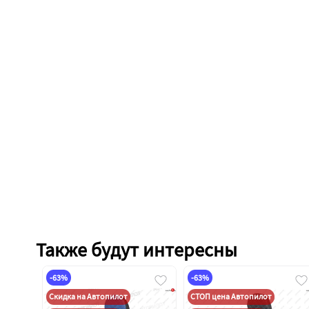
Также будут интересны
-63%
-63%
Скидка на Автопилот
СТОП цена Автопилот