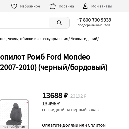
Избранное
Корзина
Мои заказы
+7 800 700 9339
поддержка клиентов
нья, чехлы, обивки и аксессуары к ним
/
Чехлы сидений
/
топилот Ромб Ford Mondeo
(2007-2010) (черный/бордовый)
13688 ₽
23192 ₽
13 496 ₽
со скидкой на первый заказ
Оплатите Долями или Сплитом
черный/белая 