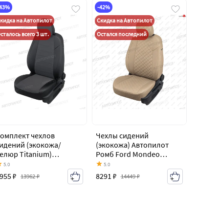
-43%
-42%
кидка на Автопилот
Скидка на Автопилот
сталось всего 3 шт.
Остался последний
омплект чехлов
Чехлы сидений
идений (экокожа/
(экокожа) Автопилот
елюр Titanium)
Ромб Ford Mondeo
втопилот Ford Mondeo
Mk4,BD дорестайлинг,
5.0
5.0
k4,BD дорестайлинг,
седан (2007-2010)
955 ₽
8291 ₽
13962 ₽
14449 ₽
едан (2007-2010)