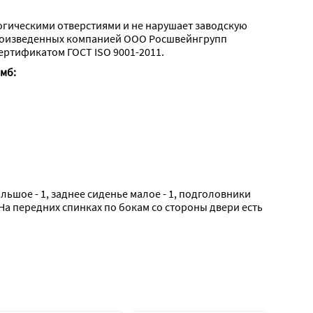
огическими отверстиями и не нарушает заводскую 
роизведенных компанией ООО Росшвейнгрупп 
ертификатом ГОСТ ISO 9001-2011.
омб:
ольшое - 1, заднее сиденье малое - 1, подголовники 
На передних спинках по бокам со стороны двери есть 