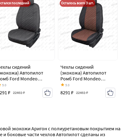
стался последний
Осталось всего 3 шт.
ехлы сидений
Чехлы сидений
экокожа) Автопилот
(экокожа) Автопилот
омб Ford Mondeo
Ромб Ford Mondeo
k4,BD дорестайлинг,
Mk4,BD дорестайлинг,
5.0
5.0
едан (2007-2010)
седан (2007-2010)
291 ₽
8291 ₽
22461 ₽
22461 ₽
товой экокожи Аригон с полиуретановым покрытием на 
 и боковые части чехлов Автопилот сделаны из 