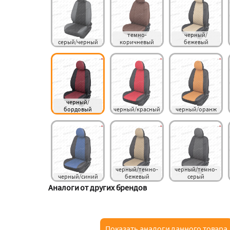
темно-
черный/
серый/черный
коричневый
бежевый
черный/
бордовый
черный/красный
черный/оранж
черный/темно-
черный/темно-
черный/синий
бежевый
серый
Аналоги от других брендов
Показать аналоги данного товара