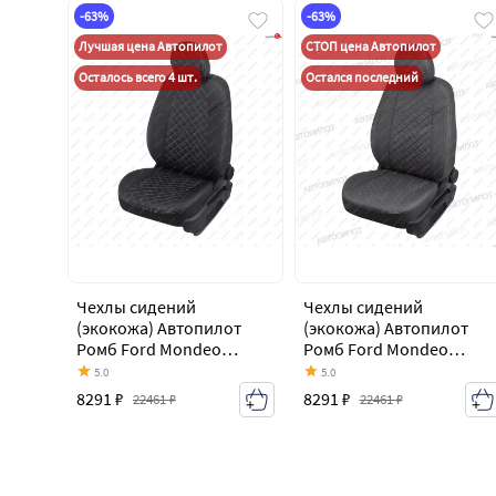
-63%
-63%
Лучшая цена Автопилот
СТОП цена Автопилот
Осталось всего 4 шт.
Остался последний
Чехлы сидений
Чехлы сидений
(экокожа) Автопилот
(экокожа) Автопилот
Ромб Ford Mondeo
Ромб Ford Mondeo
Mk4,BD дорестайлинг,
Mk4,BD дорестайлинг,
5.0
5.0
седан (2007-2010)
седан (2007-2010)
8291 ₽
8291 ₽
22461 ₽
22461 ₽