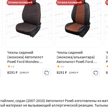
Остался последний
Остался последний
О
Чехлы сидений
Чехлы сидений
Ч
(экокожа) Автопилот
(экокожа/алькантара)
(
Ромб Ford Mondeo
Автопилот Ромб Ford
Р
Mk4,BD дорестайлинг,
Mondeo Mk4,BD
M
5.0
5.0
седан (2007-2010)
дорестайлинг, седан
с
8291 ₽
8291 ₽
8
22461 ₽
22461 ₽
(2007-2010)
тайлинг, седан (2007-2010) Автопилот Ромб изготовлены из ма
тый материал не вызывающий аллергической реакции. Тыльные