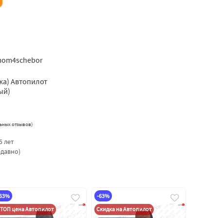
omom4schebor
жа) Автопилот
ый)
ьных отзывов
)
5 лет
едавно)
-63%
-63%
ТОП цена Автопилот
Скидка на Автопилот