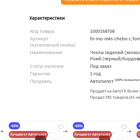
Характеристики
Код товара
1000168708
Артикул
fo-mo-m4s-chebo-r, f
(каталожный номер)
Наименование
Чехлы сидений (экоко
Ромб (черный/бордов
Статус наличия
Под заказ
Гарантия
1 год
(
100% положител
Продавец
Автопилот
Продаёт на АвтоТК более 
Продал 785 товаров (41 н
-63%
-63%
Лучшее от Автопилот
Лучшее от Автопилот
С