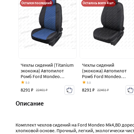
Остался последний
Осталось всего 4 шт.
Чехлы сидений (Titanium
Чехлы сидений
экокожа) Автопилот
(экокожа) Автопилот
Ромб Ford Mondeo
Ромб Ford Mondeo
Mk4,BD дорестайлинг,
Mk4,BD дорестайлинг,
5.0
5.0
седан (2007-2010)
седан (2007-2010)
8291 ₽
8291 ₽
22461 ₽
22461 ₽
Описание
Комплект чехлов сидений на Ford Mondeo Mk4,BD дорес
хлопковой основе. Прочный, легкий, экологически чис