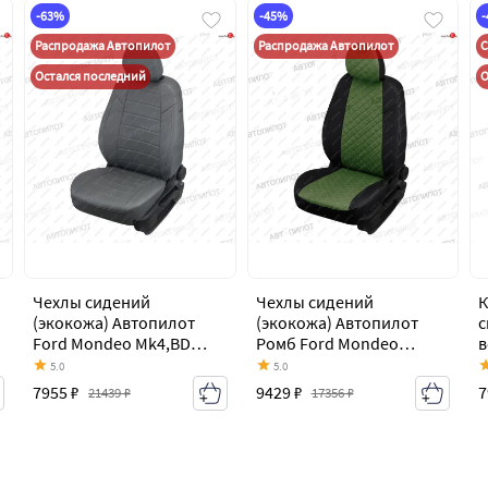
-63%
-45%
Распродажа Автопилот
Распродажа Автопилот
С
Остался последний
О
Чехлы сидений
Чехлы сидений
К
(экокожа) Автопилот
(экокожа) Автопилот
с
Ford Mondeo Mk4,BD
Ромб Ford Mondeo
в
дорестайлинг, седан
Mk4,BD дорестайлинг,
А
5.0
5.0
(2007-2010)
седан (2007-2010)
M
7955 ₽
9429 ₽
7
21439 ₽
17356 ₽
с