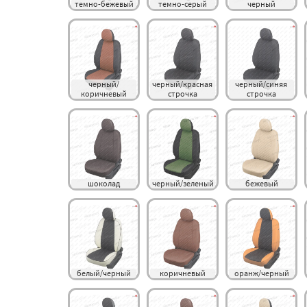
темно-бежевый
темно-серый
черный
черный/
черный/красная 
черный/синяя 
коричневый
строчка
строчка
шоколад
черный/зеленый
бежевый
белый/черный
коричневый
оранж/черный