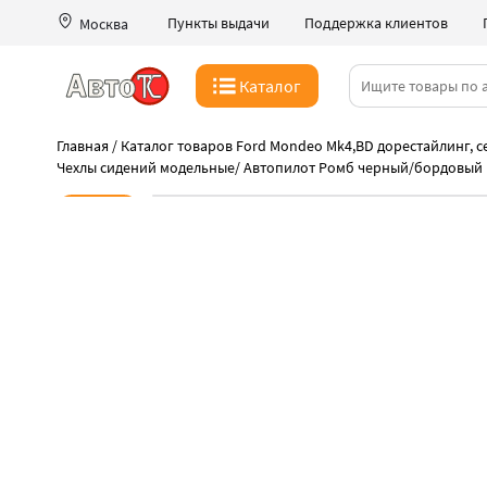
Пункты выдачи
Поддержка клиентов
Москва
Каталог
Главная
/
Каталог товаров Ford Mondeo Mk4,BD дорестайлинг, се
Чехлы сидений модельные
/
Автопилот Ромб черный/бордовый
Новинка
-41%
Дешевле нет нигде
Распродажа чехлов Автопилот
Быстрая выдача