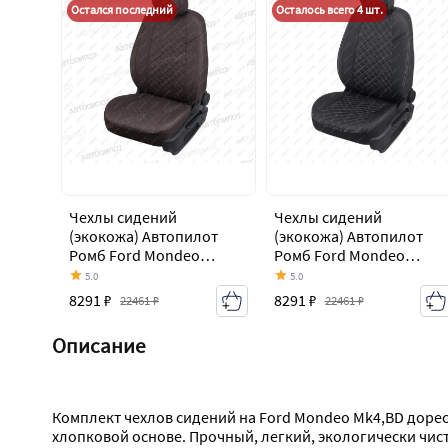
Остался последний
Осталось всего 4 шт.
Чехлы сидений
Чехлы сидений
(экокожа) Автопилот
(экокожа) Автопилот
Ромб Ford Mondeo
Ромб Ford Mondeo
Mk4,BD дорестайлинг,
Mk4,BD дорестайлинг,
5.0
5.0
седан (2007-2010)
седан (2007-2010)
8291 ₽
8291 ₽
22461 ₽
22461 ₽
Описание
Комплект чехлов сидений на Ford Mondeo Mk4,BD дорес
хлопковой основе. Прочный, легкий, экологически чис