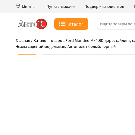
Пункты выдачи
Поддержка клиентов
Москва
Каталог
Главная
/
Каталог товаров Ford Mondeo Mk4,BD дорестайлинг, се
Чехлы сидений модельные
/
Автопилот белый/черный
Новинка
-39%
Субботняя скидка
Такая цена только 08 августа
Лучшая цена на Автопилот
Быстрая выдача