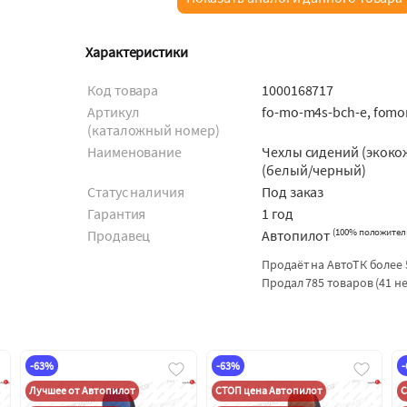
Характеристики
Код товара
1000168717
Артикул
fo-mo-m4s-bch-e, fom
(каталожный номер)
Наименование
Чехлы сидений (экоко
(белый/черный)
Статус наличия
Под заказ
Гарантия
1 год
(
100% положител
Продавец
Автопилот
Продаёт на АвтоТК более 
Продал 785 товаров (41 н
-63%
-63%
Лучшее от Автопилот
СТОП цена Автопилот
С