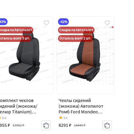
-43%
-42%
кидка на Автопилот
Скидка на Автопилот
сталось всего 3 шт.
Осталось всего 2 шт.
омплект чехлов
Чехлы сидений
идений (экокожа/
(экокожа) Автопилот
елюр Titanium)
Ромб Ford Mondeo
втопилот Ford Mondeo
Mk4,BD дорестайлинг,
5.0
5.0
k4,BD дорестайлинг,
седан (2007-2010)
955 ₽
8291 ₽
13962 ₽
14449 ₽
едан (2007-2010)