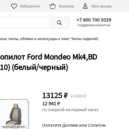
Избранное
Корзина
Мои заказы
+7 800 700 9339
поддержка клиентов
нья, чехлы, обивки и аксессуары к ним
/
Чехлы сидений
/
топилот Ford Mondeo Mk4,BD
010) (белый/черный)
13125 ₽
21438 ₽
12 941 ₽
со скидкой на первый заказ
Оплатите Долями или Сплитом
черный/темно-