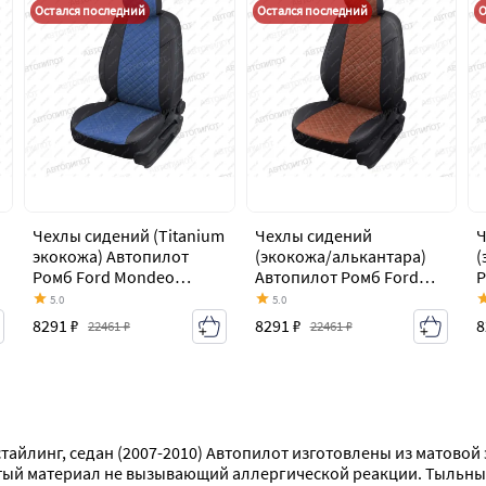
Остался последний
Остался последний
О
Чехлы сидений (Titanium
Чехлы сидений
Ч
экокожа) Автопилот
(экокожа/алькантара)
(
Ромб Ford Mondeo
Автопилот Ромб Ford
Р
Mk4,BD дорестайлинг,
Mondeo Mk4,BD
M
5.0
5.0
седан (2007-2010)
дорестайлинг, седан
с
8291 ₽
8291 ₽
8
22461 ₽
22461 ₽
(2007-2010)
тайлинг, седан (2007-2010) Автопилот изготовлены из матовой
тый материал не вызывающий аллергической реакции. Тыльные