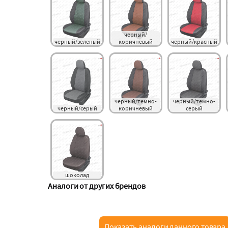
черный/
черный/зеленый
коричневый
черный/красный
черный/темно-
черный/темно-
черный/серый
коричневый
серый
шоколад
Аналоги от других брендов
Показать аналоги данного товара