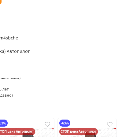
om4sbche
жа) Автопилот
ьных отзывов
)
5 лет
едавно)
-63%
-63%
ТОП цена Автопилот
СТОП цена Автопилот