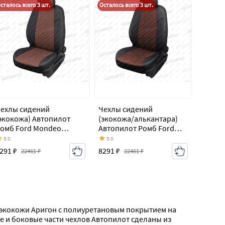
сталось всего 3 шт.
Осталось всего 3 шт.
ехлы сидений
Чехлы сидений
экокожа) Автопилот
(экокожа/алькантара)
омб Ford Mondeo
Автопилот Ромб Ford
k4,BD дорестайлинг,
Mondeo Mk4,BD
5.0
5.0
едан (2007-2010)
дорестайлинг, седан
291 ₽
8291 ₽
22461 ₽
22461 ₽
(2007-2010)
 экокожи Аригон с полиуретановым покрытием на 
 и боковые части чехлов Автопилот сделаны из 