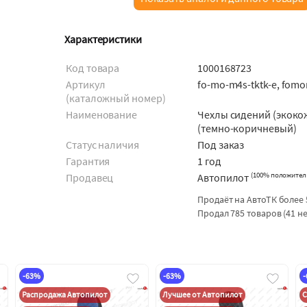
Характеристики
Код товара
1000168723
Артикул
fo-mo-m4s-tktk-e, fom
(каталожный номер)
Наименование
Чехлы сидений (экоко
(темно-коричневый)
Статус наличия
Под заказ
Гарантия
1 год
(
100% положител
Продавец
Автопилот
Продаёт на АвтоТК более 
Продал 785 товаров (41 н
-63%
-63%
Распродажа Автопилот
Лучшее от Автопилот
С