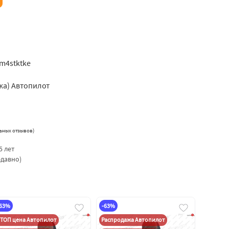
om4stktke
жа) Автопилот
ьных отзывов
)
5 лет
едавно)
-63%
-63%
ТОП цена Автопилот
Распродажа Автопилот