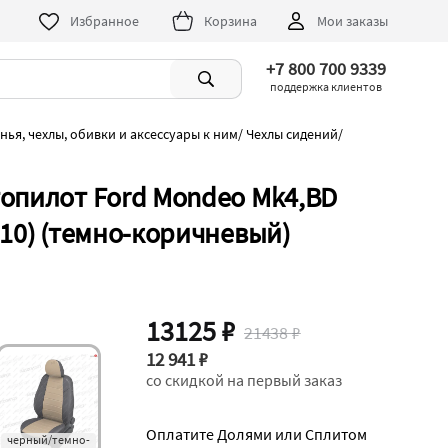
Избранное
Корзина
Мои заказы
+7 800 700 9339
поддержка клиентов
нья, чехлы, обивки и аксессуары к ним
/
Чехлы сидений
/
топилот Ford Mondeo Mk4,BD
010) (темно-коричневый)
13125 ₽
21438 ₽
12 941 ₽
со скидкой на первый заказ
Оплатите Долями или Сплитом
черный/темно-