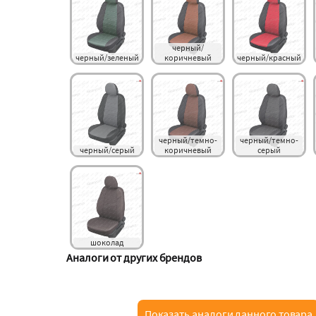
черный/
черный/зеленый
коричневый
черный/красный
черный/темно-
черный/темно-
черный/серый
коричневый
серый
шоколад
Аналоги от других брендов
Показать аналоги данного товара