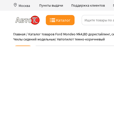
Пункты выдачи
Поддержка клиентов
Москва
Каталог
Главная
/
Каталог товаров Ford Mondeo Mk4,BD дорестайлинг, се
Чехлы сидений модельные
/
Автопилот темно-коричневый
Новинка
-39%
Успейте по скидке
Лучшая цена на Автопилот
Быстрая выдача