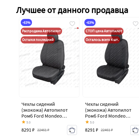
Лучшее от данного продавца
-63%
-63%
Распродажа Автопилот
СТОП цена Автопилот
Остался последний
Осталось всего 4 шт.
Чехлы сидений
Чехлы сидений
(экокожа) Автопилот
(экокожа) Автопилот
Ромб Ford Mondeo
Ромб Ford Mondeo
Mk4,BD дорестайлинг,
Mk4,BD дорестайлинг,
5.0
5.0
седан (2007-2010)
седан (2007-2010)
8291 ₽
8291 ₽
22461 ₽
22461 ₽