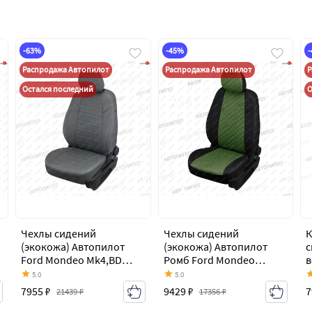
-63%
-45%
Распродажа Автопилот
Распродажа Автопилот
Р
Остался последний
О
Чехлы сидений
Чехлы сидений
К
(экокожа) Автопилот
(экокожа) Автопилот
с
Ford Mondeo Mk4,BD
Ромб Ford Mondeo
в
дорестайлинг, седан
Mk4,BD дорестайлинг,
А
5.0
5.0
(2007-2010)
седан (2007-2010)
M
7955 ₽
9429 ₽
7
21439 ₽
17356 ₽
с