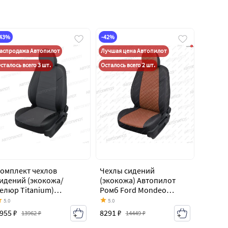
-43%
-42%
аспродажа Автопилот
Лучшая цена Автопилот
сталось всего 3 шт.
Осталось всего 2 шт.
омплект чехлов
Чехлы сидений
идений (экокожа/
(экокожа) Автопилот
елюр Titanium)
Ромб Ford Mondeo
втопилот Ford Mondeo
Mk4,BD дорестайлинг,
5.0
5.0
k4,BD дорестайлинг,
седан (2007-2010)
955 ₽
8291 ₽
13962 ₽
14449 ₽
едан (2007-2010)