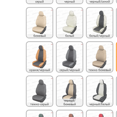
серый
черный
черный/синий
бежевый
белый
белый/черный
оранж/черный
серый/черный
темно-бежевый
черный/
темно-серый
бежевый
черный/белый