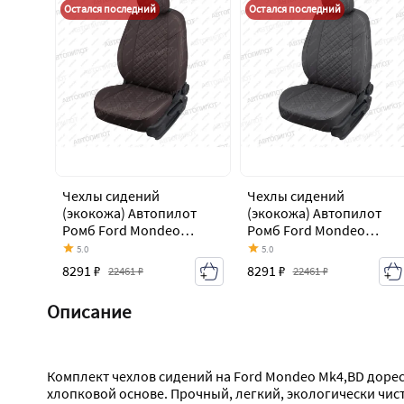
Остался последний
Остался последний
Чехлы сидений
Чехлы сидений
(экокожа) Автопилот
(экокожа) Автопилот
Ромб Ford Mondeo
Ромб Ford Mondeo
Mk4,BD дорестайлинг,
Mk4,BD дорестайлинг,
5.0
5.0
седан (2007-2010)
седан (2007-2010)
8291 ₽
8291 ₽
22461 ₽
22461 ₽
Описание
Комплект чехлов сидений на Ford Mondeo Mk4,BD дорес
хлопковой основе. Прочный, легкий, экологически чис