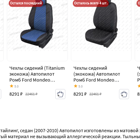
Остался последний
Осталось всего 4 шт.
О
Чехлы сидений (Titanium
Чехлы сидений
Ч
экокожа) Автопилот
(экокожа) Автопилот
(
Ромб Ford Mondeo
Ромб Ford Mondeo
Р
Mk4,BD дорестайлинг,
Mk4,BD дорестайлинг,
M
5.0
5.0
седан (2007-2010)
седан (2007-2010)
с
8291 ₽
8291 ₽
8
22461 ₽
22461 ₽
тайлинг, седан (2007-2010) Автопилот изготовлены из матовой
тый материал не вызывающий аллергической реакции. Тыльные