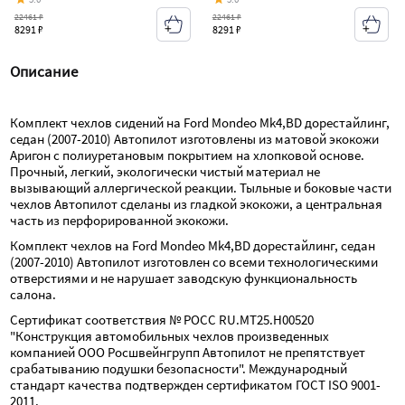
22461 ₽
22461 ₽
8291 ₽
8291 ₽
Описание
Комплект чехлов сидений на Ford Mondeo Mk4,BD дорестайлинг, 
седан (2007-2010) Автопилот изготовлены из матовой экокожи 
Аригон с полиуретановым покрытием на хлопковой основе. 
Прочный, легкий, экологически чистый материал не 
вызывающий аллергической реакции. Тыльные и боковые части 
чехлов Автопилот сделаны из гладкой экокожи, а центральная 
часть из перфорированной экокожи.
Комплект чехлов на Ford Mondeo Mk4,BD дорестайлинг, седан 
(2007-2010) Автопилот изготовлен со всеми технологическими 
отверстиями и не нарушает заводскую функциональность 
салона.
Сертификат соответствия № РОСС RU.МТ25.Н00520 
"Конструкция автомобильных чехлов произведенных 
компанией ООО Росшвейнгрупп Автопилот не препятствует 
срабатыванию подушки безопасности". Международный 
стандарт качества подтвержден сертификатом ГОСТ ISO 9001-
2011.