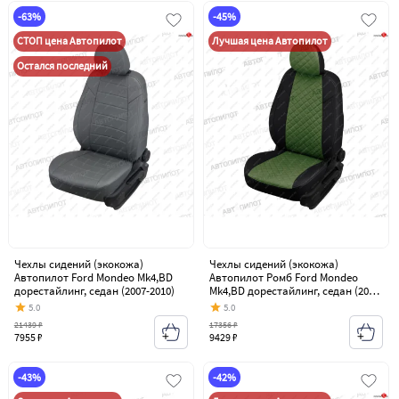
-63%
-45%
СТОП цена Автопилот
Лучшая цена Автопилот
Остался последний
Чехлы сидений (экокожа)
Чехлы сидений (экокожа)
Автопилот Ford Mondeo Mk4,BD
Автопилот Ромб Ford Mondeo
дорестайлинг, седан (2007-2010)
Mk4,BD дорестайлинг, седан (2007-
2010)
5.0
5.0
21439 ₽
17356 ₽
7955 ₽
9429 ₽
-43%
-42%