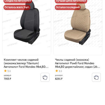
Скидка на Автопилот
Лучшая цена Автопилот
Осталось всего 3 шт.
Остался последний
Комплект чехлов сидений
Чехлы сидений (экокожа)
(экокожа/велюр Titanium)
Автопилот Ромб Ford Mondeo
Автопилот Ford Mondeo Mk4,BD
Mk4,BD дорестайлинг, седан (2007-
дорестайлинг, седан (2007-2010)
2010)
5.0
5.0
13962 ₽
14449 ₽
7955 ₽
8291 ₽