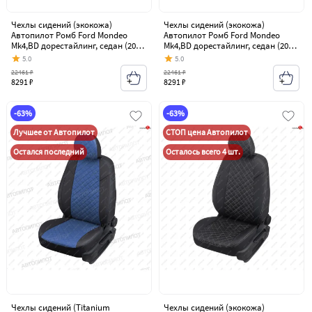
Чехлы сидений (экокожа)
Чехлы сидений (экокожа)
Автопилот Ромб Ford Mondeo
Автопилот Ромб Ford Mondeo
Mk4,BD дорестайлинг, седан (2007-
Mk4,BD дорестайлинг, седан (2007-
2010)
2010)
5.0
5.0
22461 ₽
22461 ₽
8291 ₽
8291 ₽
-63%
-63%
Лучшее от Автопилот
СТОП цена Автопилот
Остался последний
Осталось всего 4 шт.
Чехлы сидений (Titanium
Чехлы сидений (экокожа)