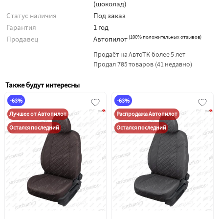
(шоколад)
Статус наличия
Под заказ
Гарантия
1 год
(
100% положительных отзывов
)
Продавец
Автопилот
Продаёт на АвтоТК более 5 лет
Продал 785 товаров (41 недавно)
Также будут интересны
-63%
-63%
Лучшее от Автопилот
Распродажа Автопилот
Остался последний
Остался последний