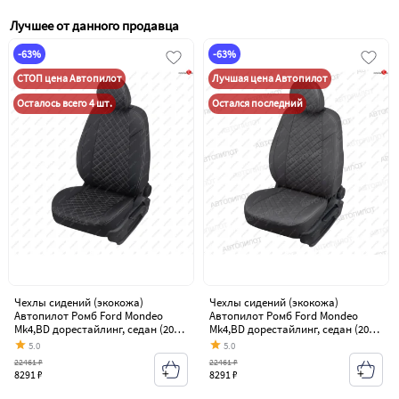
Лучшее от данного продавца
-63%
-63%
СТОП цена Автопилот
Лучшая цена Автопилот
Осталось всего 4 шт.
Остался последний
Чехлы сидений (экокожа)
Чехлы сидений (экокожа)
Автопилот Ромб Ford Mondeo
Автопилот Ромб Ford Mondeo
Mk4,BD дорестайлинг, седан (2007-
Mk4,BD дорестайлинг, седан (2007-
2010)
2010)
5.0
5.0
22461 ₽
22461 ₽
8291 ₽
8291 ₽