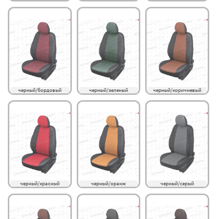
черный/бордовый
черный/зеленый
черный/коричневый
черный/красный
черный/оранж
черный/серый