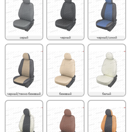
серый
черный
черный/синий
черный/темно-бежевый
бежевый
белый