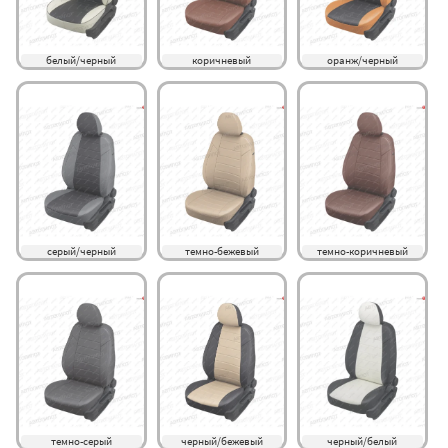
белый/черный
коричневый
оранж/черный
серый/черный
темно-бежевый
темно-коричневый
темно-серый
черный/бежевый
черный/белый