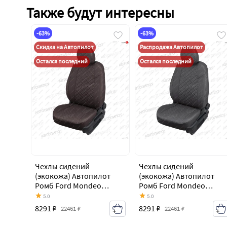
Также будут интересны
-63%
-63%
Скидка на Автопилот
Распродажа Автопилот
Остался последний
Остался последний
Чехлы сидений
Чехлы сидений
(экокожа) Автопилот
(экокожа) Автопилот
Ромб Ford Mondeo
Ромб Ford Mondeo
Mk4,BD дорестайлинг,
Mk4,BD дорестайлинг,
5.0
5.0
седан (2007-2010)
седан (2007-2010)
8291 ₽
8291 ₽
22461 ₽
22461 ₽