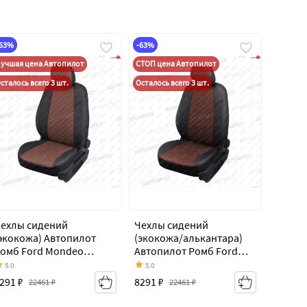
-63%
-63%
учшая цена Автопилот
СТОП цена Автопилот
сталось всего 3 шт.
Осталось всего 3 шт.
ехлы сидений
Чехлы сидений
экокожа) Автопилот
(экокожа/алькантара)
омб Ford Mondeo
Автопилот Ромб Ford
k4,BD дорестайлинг,
Mondeo Mk4,BD
5.0
5.0
едан (2007-2010)
дорестайлинг, седан
291 ₽
8291 ₽
22461 ₽
22461 ₽
(2007-2010)