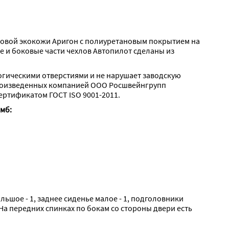
товой экокожи Аригон с полиуретановым покрытием на 
 и боковые части чехлов Автопилот сделаны из 
огическими отверстиями и не нарушает заводскую 
роизведенных компанией ООО Росшвейнгрупп 
ертификатом ГОСТ ISO 9001-2011.
омб:
ольшое - 1, заднее сиденье малое - 1, подголовники 
На передних спинках по бокам со стороны двери есть 