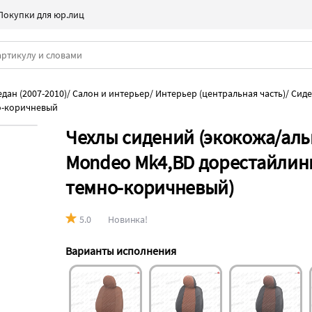
Покупки для юр.лиц
дан (2007-2010)
/
Салон и интерьер
/
Интерьер (центральная часть)
/
Сиде
о-коричневый
Чехлы сидений (экокожа/аль
Mondeo Mk4,BD дорестайлинг,
темно-коричневый)
5.0
Новинка!
Варианты исполнения