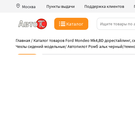
Пункты выдачи
Поддержка клиентов
Москва
Каталог
Главная
/
Каталог товаров Ford Mondeo Mk4,BD дорестайлинг, се
Чехлы сидений модельные
/
Автопилот Ромб альк черный/темн
Новинка
-45%
Июльская распродажа
Такая цена только 08 августа
Идеальная подгонка чехлов Автопилот
Быстрая выдача