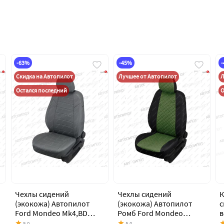
-63%
-45%
Скидка на Автопилот
Лучшее от Автопилот
Л
Остался последний
О
Чехлы сидений
Чехлы сидений
К
(экокожа) Автопилот
(экокожа) Автопилот
с
Ford Mondeo Mk4,BD
Ромб Ford Mondeo
в
дорестайлинг, седан
Mk4,BD дорестайлинг,
А
5.0
5.0