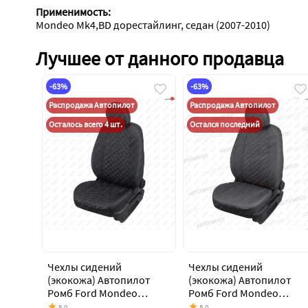
Применимость:
Mondeo Mk4,BD дорестайлинг, седан (2007-2010)
Лучшее от данного продавца
-63%
-63%
Распродажа Автопилот
Распродажа Автопилот
Осталось всего 4 шт.
Остался последний
Чехлы сидений
Чехлы сидений
(экокожа) Автопилот
(экокожа) Автопилот
Ромб Ford Mondeo
Ромб Ford Mondeo
Mk4,BD дорестайлинг,
Mk4,BD дорестайлинг,
5.0
5.0