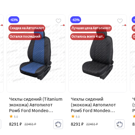
-63%
-63%
Скидка на Автопилот
Лучшая цена Автопилот
Л
Остался последний
Осталось всего 4 шт.
О
Чехлы сидений (Titanium
Чехлы сидений
Ч
экокожа) Автопилот
(экокожа) Автопилот
(
Ромб Ford Mondeo
Ромб Ford Mondeo
Р
Mk4,BD дорестайлинг,
Mk4,BD дорестайлинг,
M
5.0
5.0
седан (2007-2010)
седан (2007-2010)
с
8291 ₽
8291 ₽
8
22461 ₽
22461 ₽