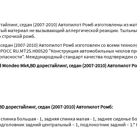
тайлинг, седан (2007-2010) Автопилот Ромб изготовлены из ма
тый материал не вызывающий аллергической реакции. Тыльные
о строчкой ромб.
седан (2007-2010) Автопилот Ромб изготовлен со всеми технол
 РОСС RU.МТ25.Н00520 "Конструкция автомобильных чехлов п
опасности". Международный стандарт качества подтвержден с
 Mondeo Mk4,BD дорестайлинг, седан (2007-2010) Автопилот Р
D дорестайлинг, седан (2007-2010) Автопилот Ромб:
 спинка большая - 1, задняя спинка малая - 1, заднее сиденье б
подголовник задний центральный – 1, подлокотник задний – 1.* 