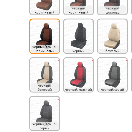
черный/
черный/
коричневый
коричневый
шоколад
черный/темно-
коричневый
черный
бежевый
черный/
бежевый
черный/красный
черный/серый
черный/темно-
серый