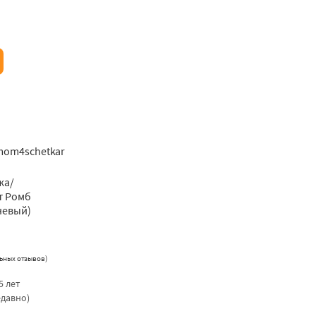
omom4schetkar
жа/
т Ромб
невый)
ьных отзывов
)
5 лет
едавно)