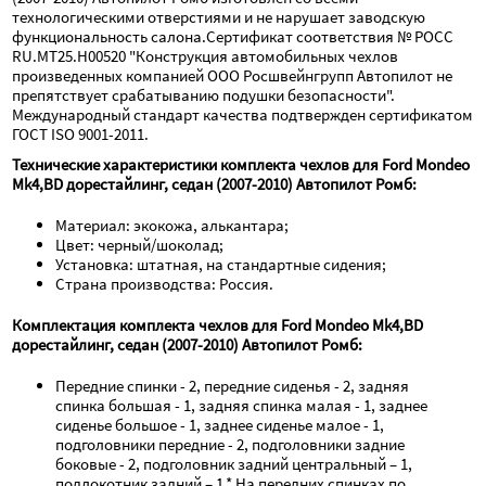
технологическими отверстиями и не нарушает заводскую 
функциональность салона.Сертификат соответствия № РОСС 
RU.МТ25.Н00520 "Конструкция автомобильных чехлов 
произведенных компанией ООО Росшвейнгрупп Автопилот не 
препятствует срабатыванию подушки безопасности". 
Международный стандарт качества подтвержден сертификатом 
ГОСТ ISO 9001-2011.
Технические характеристики комплекта чехлов для Ford Mondeo 
Mk4,BD дорестайлинг, седан (2007-2010) Автопилот Ромб:
Материал: экокожа, алькантара;
Цвет: черный/шоколад;
Установка: штатная, на стандартные сидения;
Страна производства: Россия.
Комплектация комплекта чехлов для Ford Mondeo Mk4,BD 
дорестайлинг, седан (2007-2010) Автопилот Ромб:
Передние спинки - 2, передние сиденья - 2, задняя 
спинка большая - 1, задняя спинка малая - 1, заднее 
сиденье большое - 1, заднее сиденье малое - 1, 
подголовники передние - 2, подголовники задние 
боковые - 2, подголовник задний центральный – 1, 
подлокотник задний – 1.* На передних спинках по 