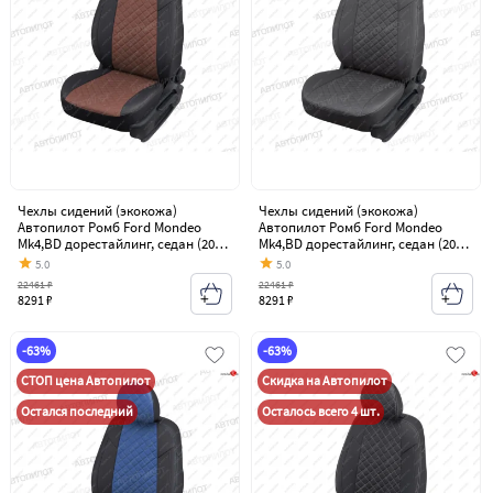
Чехлы сидений (экокожа)
Чехлы сидений (экокожа)
Автопилот Ромб Ford Mondeo
Автопилот Ромб Ford Mondeo
Mk4,BD дорестайлинг, седан (2007-
Mk4,BD дорестайлинг, седан (2007-
2010)
2010)
5.0
5.0
22461 ₽
22461 ₽
8291 ₽
8291 ₽
-63%
-63%
СТОП цена Автопилот
Скидка на Автопилот
Остался последний
Осталось всего 4 шт.