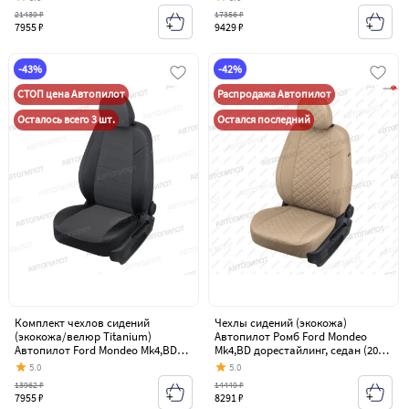
21439 ₽
17356 ₽
7955 ₽
9429 ₽
-43%
-42%
СТОП цена Автопилот
Распродажа Автопилот
Осталось всего 3 шт.
Остался последний
Комплект чехлов сидений
Чехлы сидений (экокожа)
(экокожа/велюр Titanium)
Автопилот Ромб Ford Mondeo
Автопилот Ford Mondeo Mk4,BD
Mk4,BD дорестайлинг, седан (2007-
дорестайлинг, седан (2007-2010)
2010)
5.0
5.0
13962 ₽
14449 ₽
7955 ₽
8291 ₽