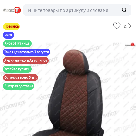
Новинка
-63%
Кибер Пятница!
Такая цена только 7 августа
Акция на чехлы Автопилот
Успейте купить!
Осталось всего 3 шт.
Быстрая доставка