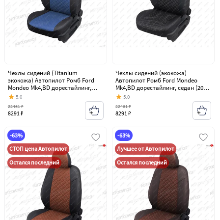
Чехлы сидений (Titanium
Чехлы сидений (экокожа)
экокожа) Автопилот Ромб Ford
Автопилот Ромб Ford Mondeo
Mondeo Mk4,BD дорестайлинг,
Mk4,BD дорестайлинг, седан (2007-
седан (2007-2010)
2010)
5.0
5.0
22461 ₽
22461 ₽
8291 ₽
8291 ₽
-63%
-63%
СТОП цена Автопилот
Лучшее от Автопилот
Остался последний
Остался последний