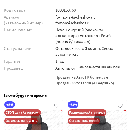
Код товара
1000168760
Артикул
fo-mo-m4s-chesho-ar,
(каталожный номер)
fomom4scheshoar
Наименование
Чехлы сидений (экокожа/
алькантара) Автопилот Ромб
(черный/шоколад)
Статус наличия
Осталось всего 3 компл. Скоро
закончится.
Гарантия
1 год
(
100% положительных отзывов
)
Продавец
Автопилот
Продаёт на АвтоТК более 5 лет
Продал 785 товаров (41 недавно)
Также будут интересны
-63%
-63%
СТОП цена Автопилот
Распродажа Автопилот
Осталось всего 3 шт.
Остался последний