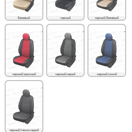
бежевый
черный
черный/бежевый
черный/красный
черный/серый
черный/синий
черный/темно-серый