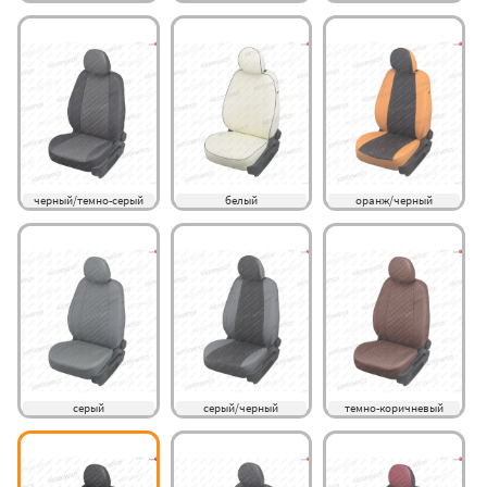
черный/темно-серый
белый
оранж/черный
серый
серый/черный
темно-коричневый