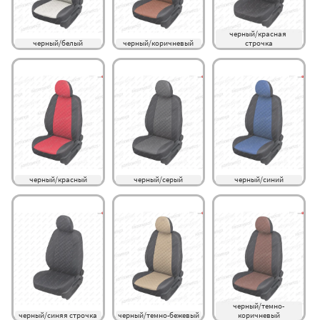
черный/красная 
черный/белый
черный/коричневый
строчка
черный/красный
черный/серый
черный/синий
черный/темно-
черный/синяя строчка
черный/темно-бежевый
коричневый