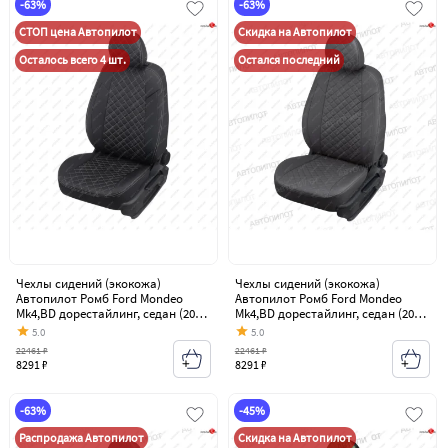
-63%
-63%
СТОП цена Автопилот
Скидка на Автопилот
Осталось всего 4 шт.
Остался последний
Чехлы сидений (экокожа)
Чехлы сидений (экокожа)
Автопилот Ромб Ford Mondeo
Автопилот Ромб Ford Mondeo
Mk4,BD дорестайлинг, седан (2007-
Mk4,BD дорестайлинг, седан (2007-
2010)
2010)
5.0
5.0
22461 ₽
22461 ₽
8291 ₽
8291 ₽
-63%
-45%
Распродажа Автопилот
Скидка на Автопилот