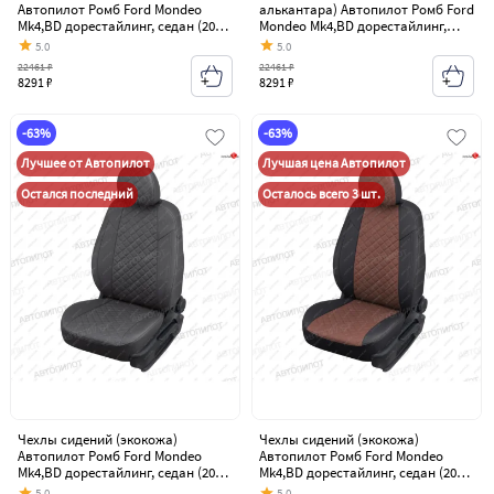
Автопилот Ромб Ford Mondeo
алькантара) Автопилот Ромб Ford
Mk4,BD дорестайлинг, седан (2007-
Mondeo Mk4,BD дорестайлинг,
2010)
седан (2007-2010)
5.0
5.0
22461 ₽
22461 ₽
8291 ₽
8291 ₽
-63%
-63%
Лучшее от Автопилот
Лучшая цена Автопилот
Остался последний
Осталось всего 3 шт.
Чехлы сидений (экокожа)
Чехлы сидений (экокожа)
Автопилот Ромб Ford Mondeo
Автопилот Ромб Ford Mondeo
Mk4,BD дорестайлинг, седан (2007-
Mk4,BD дорестайлинг, седан (2007-
2010)
2010)
5.0
5.0