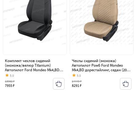
Комплект чехлов сидений
Чехлы сидений (экокожа)
(экокожа/велюр Titanium)
Автопилот Ромб Ford Mondeo
Автопилот Ford Mondeo Mk4,BD
Mk4,BD дорестайлинг, седан (2007-
дорестайлинг, седан (2007-2010)
2010)
5.0
5.0
13962 ₽
14449 ₽
7955 ₽
8291 ₽