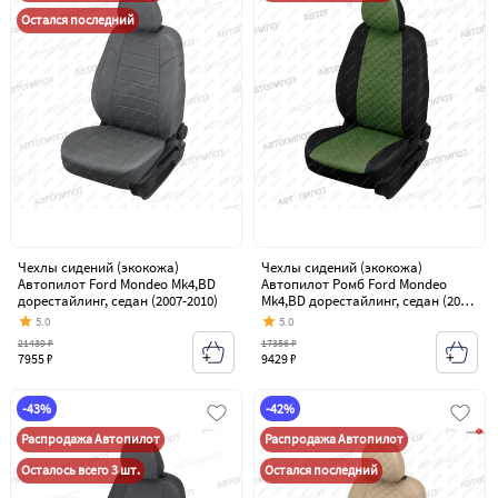
Остался последний
Чехлы сидений (экокожа)
Чехлы сидений (экокожа)
Автопилот Ford Mondeo Mk4,BD
Автопилот Ромб Ford Mondeo
дорестайлинг, седан (2007-2010)
Mk4,BD дорестайлинг, седан (2007-
2010)
5.0
5.0
21439 ₽
17356 ₽
7955 ₽
9429 ₽
-43%
-42%
Распродажа Автопилот
Распродажа Автопилот
Осталось всего 3 шт.
Остался последний