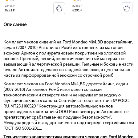
22461 ₽
22461 ₽
8291 ₽
8291 ₽
Описание
Комплект чехлов сидений на Ford Mondeo Mk4,BD дорестайлинг, 
седан (2007-2010) Автопилот Ромб изготовлены из матовой 
экокожи Аригон с полиуретановым покрытием на хлопковой 
основе. Прочный, легкий, экологически чистый материал не 
вызывающий аллергической реакции. Тыльные и боковые части 
чехлов Автопилот сделаны из гладкой экокожи, а центральная 
часть из перфорированной экокожи со строчкой ромб.
Комплект чехлов на Ford Mondeo Mk4,BD дорестайлинг, седан 
(2007-2010) Автопилот Ромб изготовлен со всеми 
технологическими отверстиями и не нарушает заводскую 
функциональность салона.Сертификат соответствия № РОСС 
RU.МТ25.Н00520 "Конструкция автомобильных чехлов 
произведенных компанией ООО Росшвейнгрупп Автопилот не 
препятствует срабатыванию подушки безопасности". 
Международный стандарт качества подтвержден сертификатом 
ГОСТ ISO 9001-2011.
Технические характеристики комплекта чехлов для Ford Mondeo 