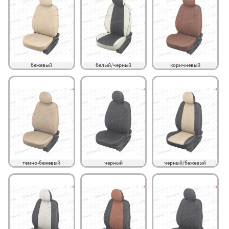
бежевый
белый/черный
коричневый
темно-бежевый
черный
черный/бежевый