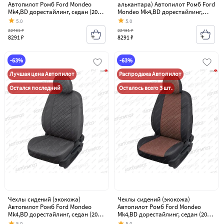
Автопилот Ромб Ford Mondeo
алькантара) Автопилот Ромб Ford
Mk4,BD дорестайлинг, седан (2007-
Mondeo Mk4,BD дорестайлинг,
2010)
седан (2007-2010)
5.0
5.0
22461 ₽
22461 ₽
8291 ₽
8291 ₽
-63%
-63%
Лучшая цена Автопилот
Распродажа Автопилот
Остался последний
Осталось всего 3 шт.
Чехлы сидений (экокожа)
Чехлы сидений (экокожа)
Автопилот Ромб Ford Mondeo
Автопилот Ромб Ford Mondeo
Mk4,BD дорестайлинг, седан (2007-
Mk4,BD дорестайлинг, седан (2007-
2010)
2010)
5.0
5.0