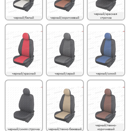
черный/красная 
черный/белый
черный/коричневый
строчка
черный/красный
черный/серый
черный/синий
черный/темно-
черный/синяя строчка
черный/темно-бежевый
коричневый