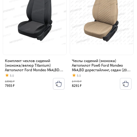
Комплект чехлов сидений
Чехлы сидений (экокожа)
(экокожа/велюр Titanium)
Автопилот Ромб Ford Mondeo
Автопилот Ford Mondeo Mk4,BD
Mk4,BD дорестайлинг, седан (2007-
дорестайлинг, седан (2007-2010)
2010)
5.0
5.0
13962 ₽
14449 ₽
7955 ₽
8291 ₽