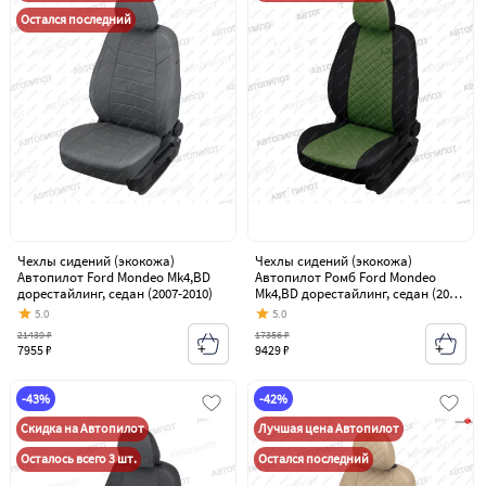
Остался последний
Чехлы сидений (экокожа)
Чехлы сидений (экокожа)
Автопилот Ford Mondeo Mk4,BD
Автопилот Ромб Ford Mondeo
дорестайлинг, седан (2007-2010)
Mk4,BD дорестайлинг, седан (2007-
2010)
5.0
5.0
21439 ₽
17356 ₽
7955 ₽
9429 ₽
-43%
-42%
Скидка на Автопилот
Лучшая цена Автопилот
Осталось всего 3 шт.
Остался последний