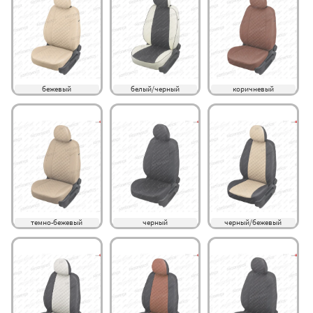
бежевый
белый/черный
коричневый
темно-бежевый
черный
черный/бежевый