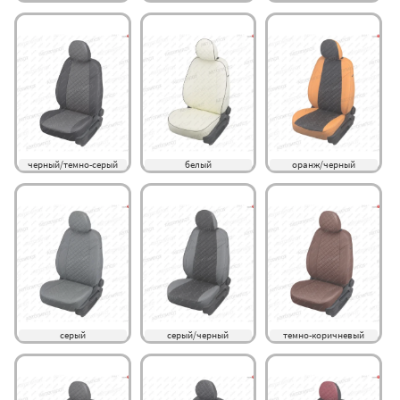
черный/темно-серый
белый
оранж/черный
серый
серый/черный
темно-коричневый