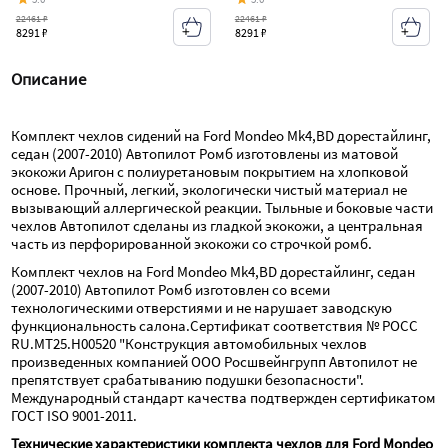
22461 ₽
22461 ₽
8291 ₽
8291 ₽
Описание
Комплект чехлов сидений на Ford Mondeo Mk4,BD дорестайлинг, 
седан (2007-2010) Автопилот Ромб изготовлены из матовой 
экокожи Аригон с полиуретановым покрытием на хлопковой 
основе. Прочный, легкий, экологически чистый материал не 
вызывающий аллергической реакции. Тыльные и боковые части 
чехлов Автопилот сделаны из гладкой экокожи, а центральная 
часть из перфорированной экокожи со строчкой ромб.
Комплект чехлов на Ford Mondeo Mk4,BD дорестайлинг, седан 
(2007-2010) Автопилот Ромб изготовлен со всеми 
технологическими отверстиями и не нарушает заводскую 
функциональность салона.Сертификат соответствия № РОСС 
RU.МТ25.Н00520 "Конструкция автомобильных чехлов 
произведенных компанией ООО Росшвейнгрупп Автопилот не 
препятствует срабатыванию подушки безопасности". 
Международный стандарт качества подтвержден сертификатом 
ГОСТ ISO 9001-2011.
Технические характеристики комплекта чехлов для Ford Mondeo 