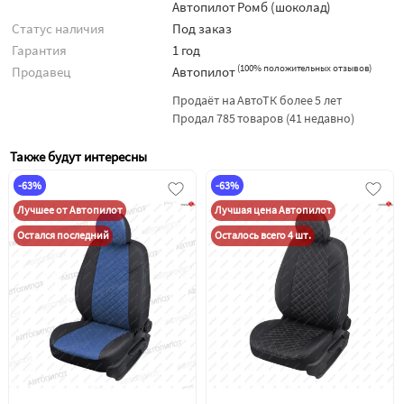
Автопилот Ромб (шоколад)
Статус наличия
Под заказ
Гарантия
1 год
(
100% положительных отзывов
)
Продавец
Автопилот
Продаёт на АвтоТК более 5 лет
Продал 785 товаров (41 недавно)
Также будут интересны
-63%
-63%
Лучшее от Автопилот
Лучшая цена Автопилот
Остался последний
Осталось всего 4 шт.