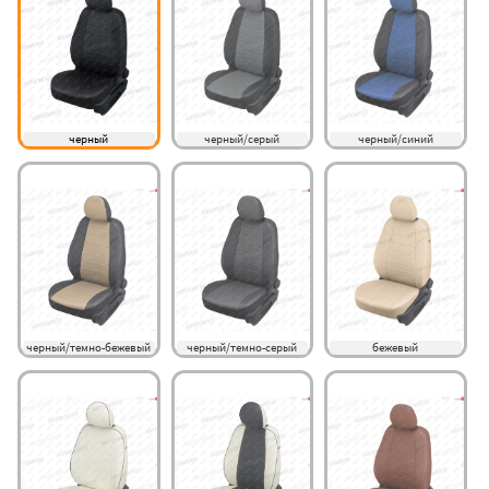
черный
черный/серый
черный/синий
черный/темно-бежевый
черный/темно-серый
бежевый