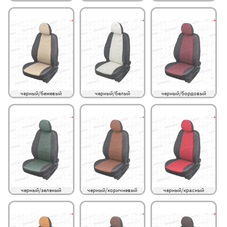
черный/бежевый
черный/белый
черный/бордовый
черный/зеленый
черный/коричневый
черный/красный