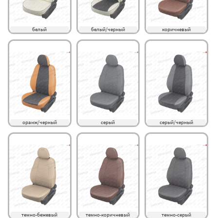
белый
белый/черный
коричневый
оранж/черный
серый
серый/черный
темно-бежевый
темно-коричневый
темно-серый