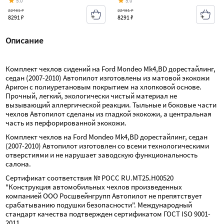
5.0
5.0
22461 ₽
22461 ₽
8291 ₽
8291 ₽
Описание
Комплект чехлов сидений на Ford Mondeo Mk4,BD дорестайлинг, 
седан (2007-2010) Автопилот изготовлены из матовой экокожи 
Аригон с полиуретановым покрытием на хлопковой основе. 
Прочный, легкий, экологически чистый материал не 
вызывающий аллергической реакции. Тыльные и боковые части 
чехлов Автопилот сделаны из гладкой экокожи, а центральная 
часть из перфорированной экокожи.
Комплект чехлов на Ford Mondeo Mk4,BD дорестайлинг, седан 
(2007-2010) Автопилот изготовлен со всеми технологическими 
отверстиями и не нарушает заводскую функциональность 
салона.
Сертификат соответствия № РОСС RU.МТ25.Н00520 
"Конструкция автомобильных чехлов произведенных 
компанией ООО Росшвейнгрупп Автопилот не препятствует 
срабатыванию подушки безопасности". Международный 
стандарт качества подтвержден сертификатом ГОСТ ISO 9001-
2011.