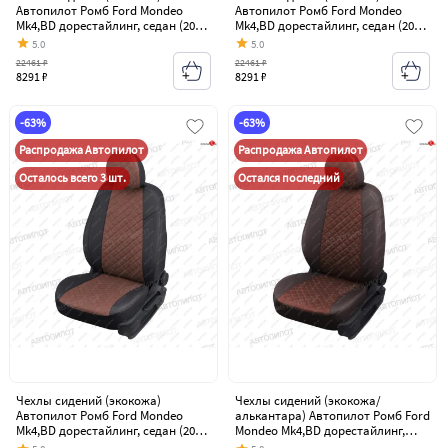
Автопилот Ромб Ford Mondeo
Автопилот Ромб Ford Mondeo
Mk4,BD дорестайлинг, седан (2007-
Mk4,BD дорестайлинг, седан (2007-
2010)
2010)
5.0
5.0
22461 ₽
22461 ₽
8291 ₽
8291 ₽
-63%
-63%
Распродажа Автопилот
Распродажа Автопилот
Осталось всего 3 шт.
Остался последний
Чехлы сидений (экокожа)
Чехлы сидений (экокожа/
Автопилот Ромб Ford Mondeo
алькантара) Автопилот Ромб Ford
Mk4,BD дорестайлинг, седан (2007-
Mondeo Mk4,BD дорестайлинг,
2010)
седан (2007-2010)