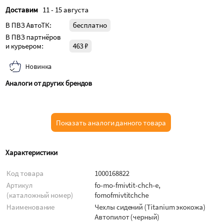
Доставим
11 - 15 августа
В ПВЗ АвтоТК:
бесплатно
В ПВЗ партнёров
и курьером:
463 ₽
Новинка
Аналоги от других брендов
Показать аналоги данного товара
Характеристики
Код товара
1000168822
Артикул
fo-mo-fmivtit-chch-e,
(каталожный номер)
fomofmivtitchche
Наименование
Чехлы сидений (Titanium экокожа)
Автопилот (черный)