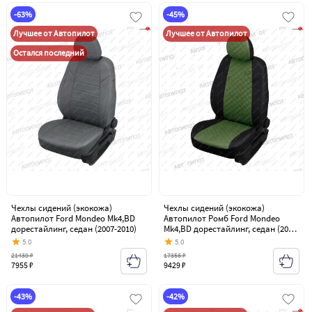
-63%
-45%
Лучшее от Автопилот
Лучшее от Автопилот
Остался последний
Чехлы сидений (экокожа)
Чехлы сидений (экокожа)
Автопилот Ford Mondeo Mk4,BD
Автопилот Ромб Ford Mondeo
дорестайлинг, седан (2007-2010)
Mk4,BD дорестайлинг, седан (2007-
2010)
5.0
5.0
21439 ₽
17356 ₽
7955 ₽
9429 ₽
-43%
-42%