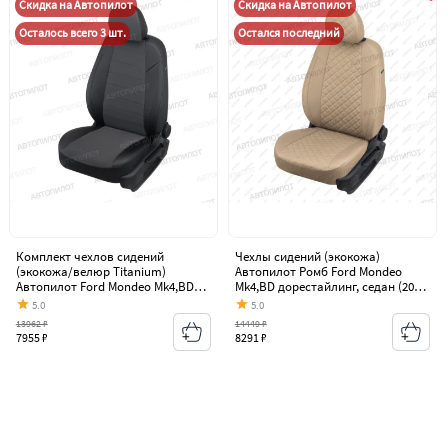
Скидка на Автопилот
Скидка на Автопилот
Осталось всего 3 шт.
Остался последний
Комплект чехлов сидений
Чехлы сидений (экокожа)
(экокожа/велюр Titanium)
Автопилот Ромб Ford Mondeo
Автопилот Ford Mondeo Mk4,BD
Mk4,BD дорестайлинг, седан (2007-
дорестайлинг, седан (2007-2010)
2010)
5.0
5.0
13962 ₽
14449 ₽
7955 ₽
8291 ₽