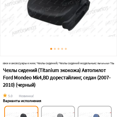
обивки и аксессуары к ним
Чехлы сидений
Чехлы сидений модельные
/
/
/
Автопилот Titan
Чехлы сидений (Titanium экокожа) Автопилот
Ford Mondeo Mk4,BD дорестайлинг, седан (2007-
2010) (черный)
5.0
Новинка!
Варианты исполнения