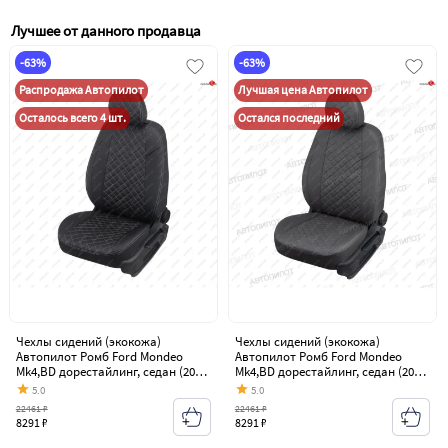
Лучшее от данного продавца
-63%
-63%
Распродажа Автопилот
Лучшая цена Автопилот
Осталось всего 4 шт.
Остался последний
Чехлы сидений (экокожа)
Чехлы сидений (экокожа)
Автопилот Ромб Ford Mondeo
Автопилот Ромб Ford Mondeo
Mk4,BD дорестайлинг, седан (2007-
Mk4,BD дорестайлинг, седан (2007-
2010)
2010)
5.0
5.0
22461 ₽
22461 ₽
8291 ₽
8291 ₽