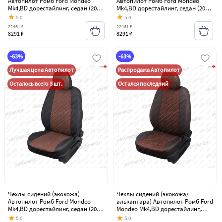
Автопилот Ромб Ford Mondeo
Автопилот Ромб Ford Mondeo
Mk4,BD дорестайлинг, седан (2007-
Mk4,BD дорестайлинг, седан (2007-
2010)
2010)
5.0
5.0
22461 ₽
22461 ₽
8291 ₽
8291 ₽
-63%
-63%
Лучшая цена Автопилот
Распродажа Автопилот
Осталось всего 3 шт.
Остался последний
Чехлы сидений (экокожа)
Чехлы сидений (экокожа/
Автопилот Ромб Ford Mondeo
алькантара) Автопилот Ромб Ford
Mk4,BD дорестайлинг, седан (2007-
Mondeo Mk4,BD дорестайлинг,
2010)
седан (2007-2010)
5.0
5.0