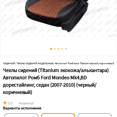
лы сидений
Чехлы сидений модельные
/
/
Автопилот Ромб альк Titanium черный/коричневый
Чехлы сидений (Titanium экокожа/алькантара)
Автопилот Ромб Ford Mondeo Mk4,BD
дорестайлинг, седан (2007-2010) (черный/
коричневый)
5.0
Новинка!
Варианты исполнения