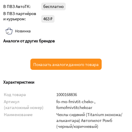
В ПВЗ АвтоТК:
бесплатно
В ПВЗ партнёров
и курьером:
463 ₽
Новинка
Аналоги от других брендов
Показать аналоги данного товара
Характеристики
Код товара
1000168836
Артикул
fo-mo-fmivtit-cheko-,
(каталожный номер)
fomofmivtitchekoar
Наименование
Чехлы сидений (Titanium экокожа/
алькантара) Автопилот Ромб
(черный/коричневый)