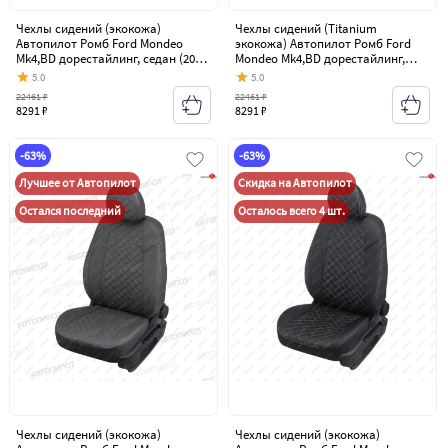
Чехлы сидений (экокожа)
Чехлы сидений (Titanium
Автопилот Ромб Ford Mondeo
экокожа) Автопилот Ромб Ford
Mk4,BD дорестайлинг, седан (2007-
Mondeo Mk4,BD дорестайлинг,
2010)
седан (2007-2010)
5.0
5.0
22461 ₽
22461 ₽
8291 ₽
8291 ₽
-63%
-63%
Лучшее от Автопилот
Скидка на Автопилот
Остался последний
Осталось всего 4 шт.
Чехлы сидений (экокожа)
Чехлы сидений (экокожа)