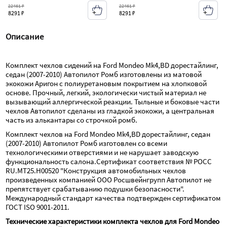
22461 ₽
22461 ₽
8291 ₽
8291 ₽
Описание
Комплект чехлов сидений на Ford Mondeo Mk4,BD дорестайлинг, 
седан (2007-2010) Автопилот Ромб изготовлены из матовой 
экокожи Аригон с полиуретановым покрытием на хлопковой 
основе. Прочный, легкий, экологически чистый материал не 
вызывающий аллергической реакции. Тыльные и боковые части 
чехлов Автопилот сделаны из гладкой экокожи, а центральная 
часть из алькантары со строчкой ромб.
Комплект чехлов на Ford Mondeo Mk4,BD дорестайлинг, седан 
(2007-2010) Автопилот Ромб изготовлен со всеми 
технологическими отверстиями и не нарушает заводскую 
функциональность салона.Сертификат соответствия № РОСС 
RU.МТ25.Н00520 "Конструкция автомобильных чехлов 
произведенных компанией ООО Росшвейнгрупп Автопилот не 
препятствует срабатыванию подушки безопасности". 
Международный стандарт качества подтвержден сертификатом 
ГОСТ ISO 9001-2011.
Технические характеристики комплекта чехлов для Ford Mondeo 