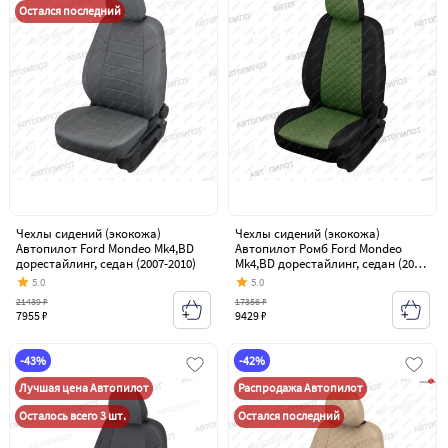
Остался последний
Чехлы сидений (экокожа)
Чехлы сидений (экокожа)
Автопилот Ford Mondeo Mk4,BD
Автопилот Ромб Ford Mondeo
дорестайлинг, седан (2007-2010)
Mk4,BD дорестайлинг, седан (2007-
2010)
5.0
5.0
21439 ₽
17356 ₽
7955 ₽
9429 ₽
-43%
-42%
Лучшая цена Автопилот
Распродажа Автопилот
Осталось всего 3 шт.
Остался последний