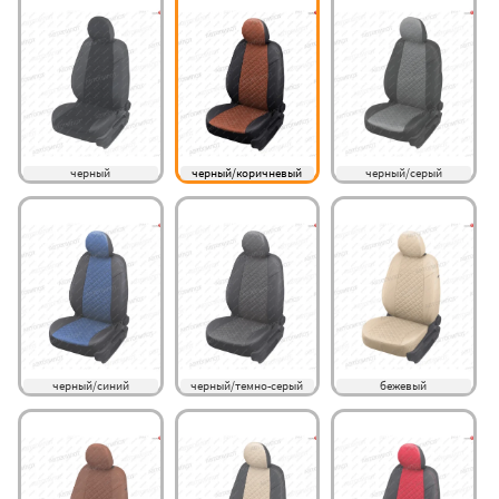
черный
черный/коричневый
черный/серый
черный/синий
черный/темно-серый
бежевый