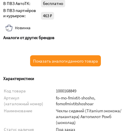
В ПВЗ АвтоТК:
бесплатно
В ПВЗ партнёров
и курьером:
463 ₽
Новинка
Аналоги от других брендов
Показать аналоги данного товара
Характеристики
Код товара
1000168849
Артикул
fo-mo-fmivtit-shosho,
(каталожный номер)
fomofmivtitshoshoar
Наименование
Чехлы сидений (Titanium экокожа/
алькантара) Автопилот Ромб
(шоколад)
Статус наличия
Под заказ