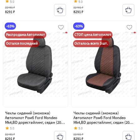
2010)
седан (2007-2010)
5.0
5.0
22461 ₽
22461 ₽
8291 ₽
8291 ₽
-63%
-63%
Распродажа Автопилот
СТОП цена Автопилот
Остался последний
Осталось всего 3 шт.
Чехлы сидений (экокожа)
Чехлы сидений (экокожа)
Автопилот Ромб Ford Mondeo
Автопилот Ромб Ford Mondeo
Mk4,BD дорестайлинг, седан (2007-
Mk4,BD дорестайлинг, седан (2007-
2010)
2010)
5.0
5.0
22461 ₽
22461 ₽
8291 ₽
8291 ₽