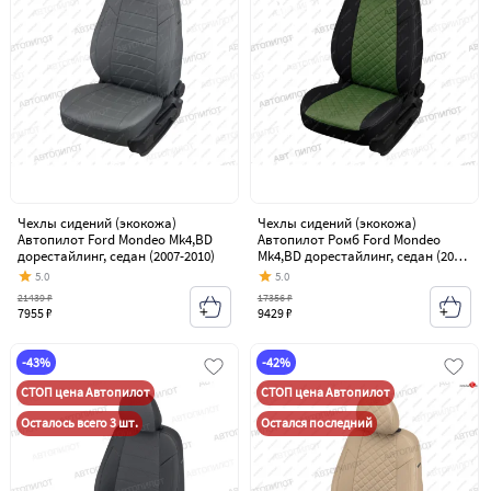
Чехлы сидений (экокожа)
Чехлы сидений (экокожа)
Автопилот Ford Mondeo Mk4,BD
Автопилот Ромб Ford Mondeo
дорестайлинг, седан (2007-2010)
Mk4,BD дорестайлинг, седан (2007-
2010)
5.0
5.0
21439 ₽
17356 ₽
7955 ₽
9429 ₽
-43%
-42%
СТОП цена Автопилот
СТОП цена Автопилот
Осталось всего 3 шт.
Остался последний