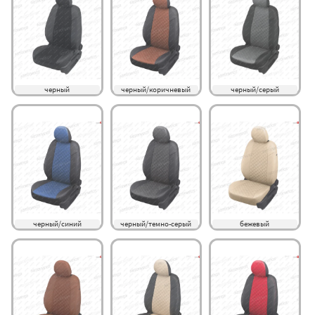
черный
черный/коричневый
черный/серый
черный/синий
черный/темно-серый
бежевый