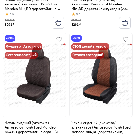
экокожа) Автопилот Ромб Ford
Автопилот Ромб Ford Mondeo
Mondeo Mk4,BD дорестайлинг,
Mk4,BD дорестайлинг, седан (2007-
седан (2007-2010)
2010)
5.0
5.0
22461 ₽
22461 ₽
8291 ₽
8291 ₽
-63%
-63%
Лучшее от Автопилот
СТОП цена Автопилот
Остался последний
Остался последний
Чехлы сидений (экокожа)
Чехлы сидений (экокожа/
Автопилот Ромб Ford Mondeo
алькантара) Автопилот Ромб Ford
Mk4,BD дорестайлинг, седан (2007-
Mondeo Mk4,BD дорестайлинг,