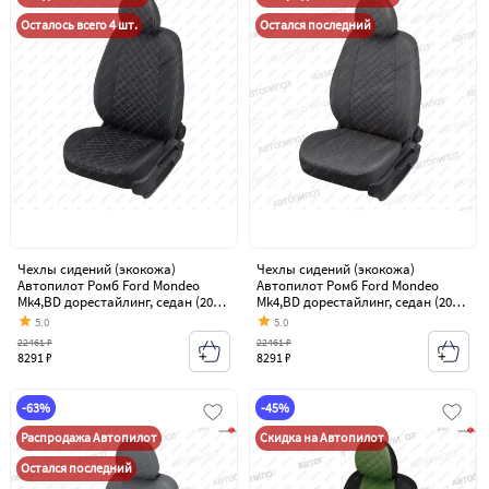
Осталось всего 4 шт.
Остался последний
Чехлы сидений (экокожа)
Чехлы сидений (экокожа)
Автопилот Ромб Ford Mondeo
Автопилот Ромб Ford Mondeo
Mk4,BD дорестайлинг, седан (2007-
Mk4,BD дорестайлинг, седан (2007-
2010)
2010)
5.0
5.0
22461 ₽
22461 ₽
8291 ₽
8291 ₽
-63%
-45%
Распродажа Автопилот
Скидка на Автопилот
Остался последний