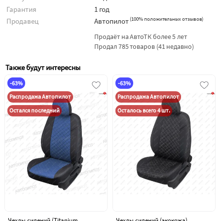
Гарантия
1 год
(
100% положительных отзывов
)
Продавец
Автопилот
Продаёт на АвтоТК более 5 лет
Продал 785 товаров (41 недавно)
Также будут интересны
-63%
-63%
Распродажа Автопилот
Распродажа Автопилот
Остался последний
Осталось всего 4 шт.
Чехлы сидений (Titanium
Чехлы сидений (экокожа)