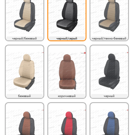
черный/бежевый
черный/серый
черный/темно-бежевый
бежевый
коричневый
черный