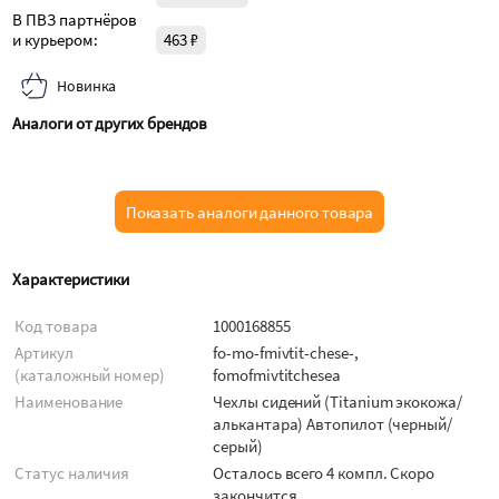
В ПВЗ партнёров
и курьером:
463 ₽
Новинка
Аналоги от других брендов
Показать аналоги данного товара
Характеристики
Код товара
1000168855
Артикул
fo-mo-fmivtit-chese-,
(каталожный номер)
fomofmivtitchesea
Наименование
Чехлы сидений (Titanium экокожа/
алькантара) Автопилот (черный/
серый)
Статус наличия
Осталось всего 4 компл. Скоро
закончится.