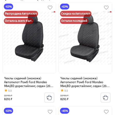
-63%
-63%
Распродажа Автопилот
Скидка на Автопилот
Осталось всего 4 шт.
Остался последний
Чехлы сидений (экокожа)
Чехлы сидений (экокожа)
Автопилот Ромб Ford Mondeo
Автопилот Ромб Ford Mondeo
Mk4,BD дорестайлинг, седан (2007-
Mk4,BD дорестайлинг, седан (2007-
2010)
2010)
5.0
5.0
22461 ₽
22461 ₽
8291 ₽
8291 ₽
-63%
-45%