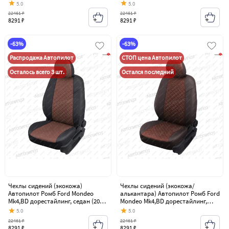
2010)
2010)
5.0
5.0
22461 ₽
22461 ₽
8291 ₽
8291 ₽
-63%
-63%
Распродажа Автопилот
СТОП цена Автопилот
Осталось всего 3 шт.
Остался последний
Чехлы сидений (экокожа)
Чехлы сидений (экокожа/
Автопилот Ромб Ford Mondeo
алькантара) Автопилот Ромб Ford
Mk4,BD дорестайлинг, седан (2007-
Mondeo Mk4,BD дорестайлинг,
2010)
седан (2007-2010)
5.0
5.0
22461 ₽
22461 ₽
8291 ₽
8291 ₽