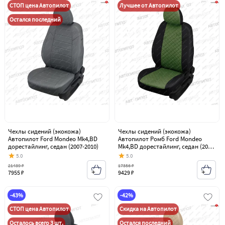
СТОП цена Автопилот
Лучшее от Автопилот
Остался последний
Чехлы сидений (экокожа)
Чехлы сидений (экокожа)
Автопилот Ford Mondeo Mk4,BD
Автопилот Ромб Ford Mondeo
дорестайлинг, седан (2007-2010)
Mk4,BD дорестайлинг, седан (2007-
2010)
5.0
5.0
21439 ₽
17356 ₽
7955 ₽
9429 ₽
-43%
-42%
СТОП цена Автопилот
Скидка на Автопилот
Осталось всего 3 шт.
Остался последний