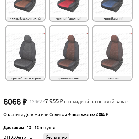
черный/коричневый
черный/красный
черный/синий
черный/темно-серый
черный/шоколад
шоколад
8068 ₽
7 955 ₽
13962 ₽
со скидкой на первый заказ
Оплатите Долями или Сплитом
4 платежа по 2 065 ₽
Доставим
10 - 16 августа
В ПВЗ АвтоТК:
бесплатно