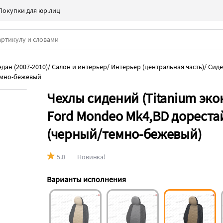
Покупки для юр.лиц
дан (2007-2010)
/
Салон и интерьер
/
Интерьер (центральная часть)
/
Сиде
емно-бежевый
Чехлы сидений (Titanium эк
Ford Mondeo Mk4,BD дорестай
(черный/темно-бежевый)
5.0
Новинка!
Варианты исполнения