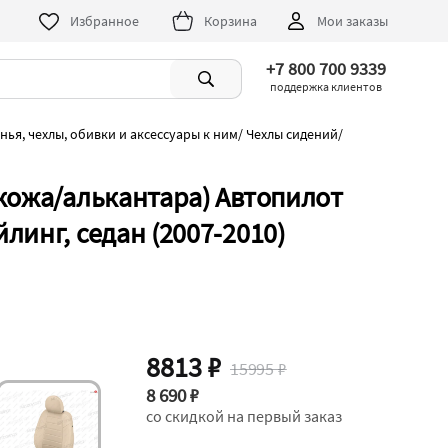
Избранное
Корзина
Мои заказы
+7 800 700 9339
поддержка клиентов
нья, чехлы, обивки и аксессуары к ним
/
Чехлы сидений
/
окожа/алькантара) Автопилот
линг, седан (2007-2010)
8813 ₽
15995 ₽
8 690 ₽
со скидкой на первый заказ