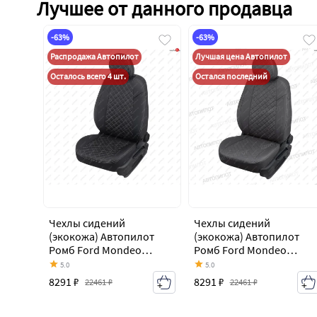
Лучшее от данного продавца
-63%
-63%
Распродажа Автопилот
Лучшая цена Автопилот
Осталось всего 4 шт.
Остался последний
Чехлы сидений
Чехлы сидений
(экокожа) Автопилот
(экокожа) Автопилот
Ромб Ford Mondeo
Ромб Ford Mondeo
Mk4,BD дорестайлинг,
Mk4,BD дорестайлинг,
5.0
5.0
седан (2007-2010)
седан (2007-2010)
8291 ₽
8291 ₽
22461 ₽
22461 ₽