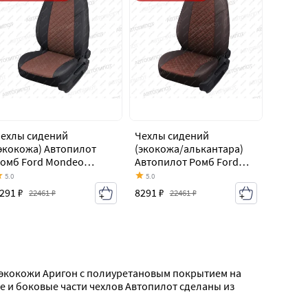
ехлы сидений
Чехлы сидений
экокожа) Автопилот
(экокожа/алькантара)
омб Ford Mondeo
Автопилот Ромб Ford
k4,BD дорестайлинг,
Mondeo Mk4,BD
5.0
5.0
едан (2007-2010)
дорестайлинг, седан
291 ₽
8291 ₽
22461 ₽
22461 ₽
(2007-2010)
 экокожи Аригон с полиуретановым покрытием на 
 и боковые части чехлов Автопилот сделаны из 