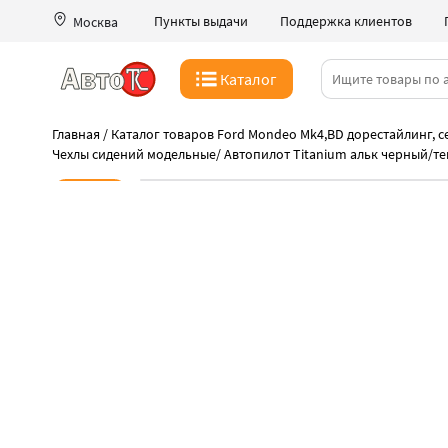
Пункты выдачи
Поддержка клиентов
Москва
Каталог
Главная
/
Каталог товаров Ford Mondeo Mk4,BD дорестайлинг, се
Чехлы сидений модельные
/
Автопилот Titanium альк черный/т
Новинка
-45%
Дешевле нет нигде
Акция на чехлы Автопилот
Быстрая выдача