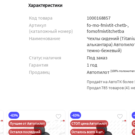
Характеристики
Код товара
1000168857
Артикул
fo-mo-fmivtit-chetb-,
(каталожный номер)
fomofmivtitchetba
Наименование
Чехлы сидений (Titani
алькантара) Автопило
темно-бежевый)
Статус наличия
Под заказ
Гарантия
1 год
(
100% положител
Продавец
Автопилот
Продаёт на АвтоТК более 
Продал 785 товаров (41 н
-63%
-63%
Лучшее от Автопилот
СТОП цена Автопилот
С
Остался последний
Осталось всего 4 шт.
О