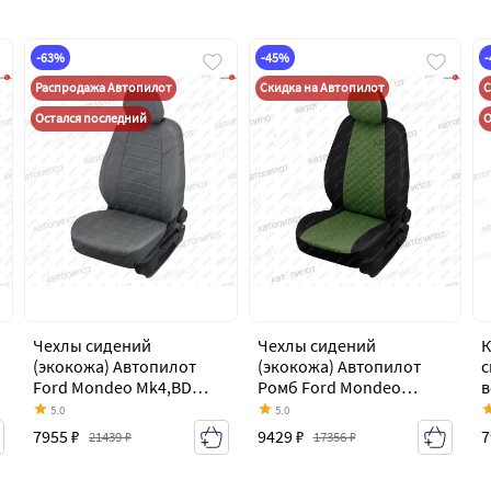
-63%
-45%
Распродажа Автопилот
Скидка на Автопилот
С
Остался последний
О
Чехлы сидений
Чехлы сидений
К
(экокожа) Автопилот
(экокожа) Автопилот
с
Ford Mondeo Mk4,BD
Ромб Ford Mondeo
в
дорестайлинг, седан
Mk4,BD дорестайлинг,
А
5.0
5.0
(2007-2010)
седан (2007-2010)
M
7955 ₽
9429 ₽
7
21439 ₽
17356 ₽
с