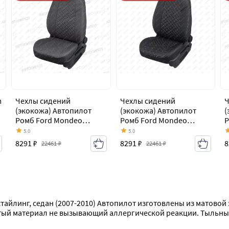
m
Чехлы сидений
Чехлы сидений
Ч
(экокожа) Автопилот
(экокожа) Автопилот
(
Ромб Ford Mondeo
Ромб Ford Mondeo
Р
Mk4,BD дорестайлинг,
Mk4,BD дорестайлинг,
M
5.0
5.0
седан (2007-2010)
седан (2007-2010)
с
8291 ₽
8291 ₽
8
22461 ₽
22461 ₽
тайлинг, седан (2007-2010) Автопилот изготовлены из матовой
тый материал не вызывающий аллергической реакции. Тыльные