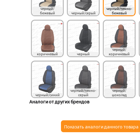
черный/
черный/темно-
бежевый
черный/серый
бежевый
черный/
коричневый
черный
коричневый
черный/темно-
черный/
черный/синий
серый
шоколад
Аналоги от других брендов
Показать аналоги данного товара