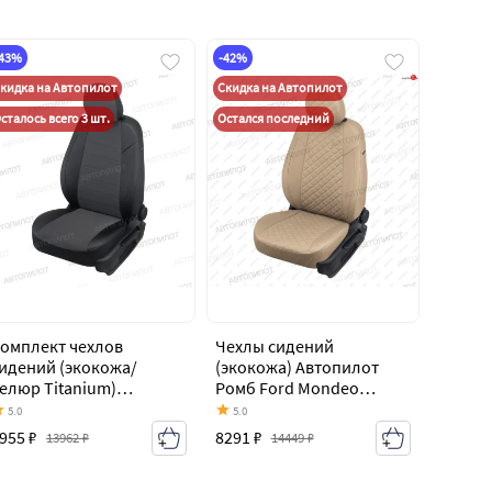
-43%
-42%
кидка на Автопилот
Скидка на Автопилот
сталось всего 3 шт.
Остался последний
омплект чехлов
Чехлы сидений
идений (экокожа/
(экокожа) Автопилот
елюр Titanium)
Ромб Ford Mondeo
втопилот Ford Mondeo
Mk4,BD дорестайлинг,
5.0
5.0
k4,BD дорестайлинг,
седан (2007-2010)
955 ₽
8291 ₽
13962 ₽
14449 ₽
едан (2007-2010)