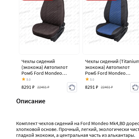
Чехлы сидений
Чехлы сидений (Titaniu
(экокожа) Автопилот
экокожа) Автопилот
Ромб Ford Mondeo
Ромб Ford Mondeo
Mk4,BD дорестайлинг,
Mk4,BD дорестайлинг,
5.0
5.0
седан (2007-2010)
седан (2007-2010)
8291 ₽
8291 ₽
22461 ₽
22461 ₽
Описание
Комплект чехлов сидений на Ford Mondeo Mk4,BD дорес
хлопковой основе. Прочный, легкий, экологически чис
гладкой экокожи, а центральная часть из алькантары.