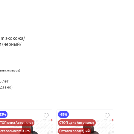
um экокожа/
т (черный/
ьных отзывов
)
5 лет
едавно)
-63%
-63%
ТОП цена Автопилот
СТОП цена Автопилот
сталось всего 3 шт.
Остался последний