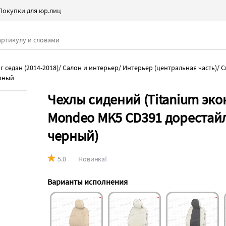
Покупки для юр.лиц
 седан (2014-2018)
/
Салон и интерьер
/
Интерьер (центральная часть)
/
С
рный
Чехлы сидений (Titanium эко
Mondeo MK5 CD391 дорестайли
черный)
5.0
Новинка!
Варианты исполнения