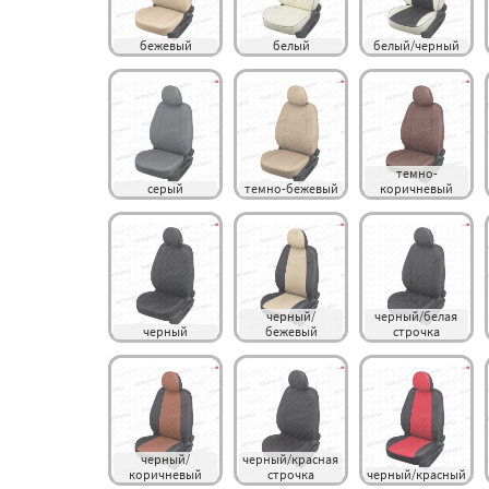
бежевый
белый
белый/черный
темно-
серый
темно-бежевый
коричневый
черный/
черный/белая 
черный
бежевый
строчка
черный/
черный/красная 
коричневый
строчка
черный/красный