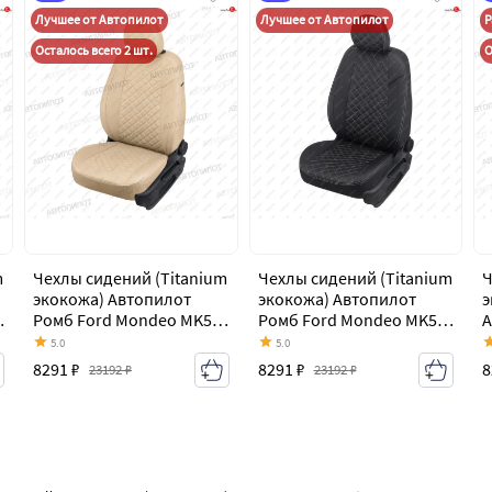
Лучшее от Автопилот
Лучшее от Автопилот
Р
Осталось всего 2 шт.
О
m
Чехлы сидений (Titanium
Чехлы сидений (Titanium
Ч
экокожа) Автопилот
экокожа) Автопилот
э
Ромб Ford Mondeo MK5
Ромб Ford Mondeo MK5
А
CD391 дорестайлинг
CD391 дорестайлинг
M
5.0
5.0
седан (2014-2018)
седан (2014-2018)
д
8291 ₽
8291 ₽
8
23192 ₽
23192 ₽
(