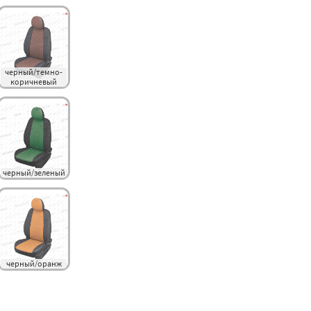
черный/темно-
коричневый
черный/зеленый
черный/оранж