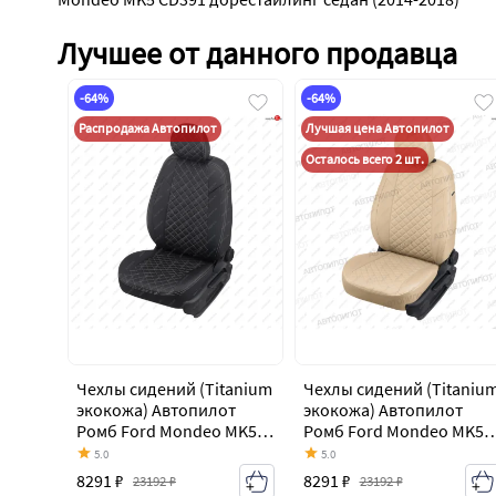
Лучшее от данного продавца
-64%
-64%
Распродажа Автопилот
Лучшая цена Автопилот
Осталось всего 2 шт.
Чехлы сидений (Titanium
Чехлы сидений (Titaniu
экокожа) Автопилот
экокожа) Автопилот
Ромб Ford Mondeo MK5
Ромб Ford Mondeo MK5
CD391 дорестайлинг
CD391 дорестайлинг
5.0
5.0
седан (2014-2018)
седан (2014-2018)
8291 ₽
8291 ₽
23192 ₽
23192 ₽