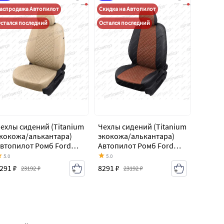
аспродажа Автопилот
Скидка на Автопилот
стался последний
Остался последний
ехлы сидений (Titanium
Чехлы сидений (Titanium
кокожа/алькантара)
экокожа/алькантара)
втопилот Ромб Ford
Автопилот Ромб Ford
ondeo MK5 CD391
Mondeo MK5 CD391
5.0
5.0
орестайлинг седан
дорестайлинг седан
291 ₽
8291 ₽
23192 ₽
23192 ₽
2014-2018)
(2014-2018)