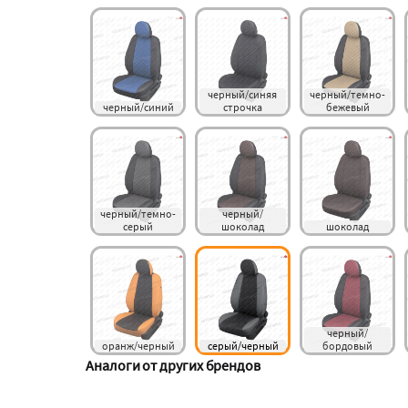
черный/синяя 
черный/темно-
черный/синий
строчка
бежевый
черный/темно-
черный/
серый
шоколад
шоколад
черный/
оранж/черный
серый/черный
бордовый
Аналоги от других брендов