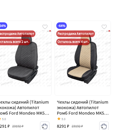
-64%
-64%
аспродажа Автопилот
Распродажа Автопилот
сталось всего 2 шт.
Осталось всего 4 шт.
ехлы сидений (Titanium
Чехлы сидений (Titanium
кокожа) Автопилот
экокожа) Автопилот
омб Ford Mondeo MK5
Ромб Ford Mondeo MK5
D391 дорестайлинг
CD391 дорестайлинг
5.0
5.0
едан (2014-2018)
седан (2014-2018)
291 ₽
8291 ₽
23192 ₽
23192 ₽