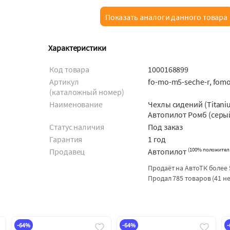
Показать аналоги данного товара
Характеристики
Код товара
1000168899
Артикул
fo-mo-m5-seche-r, fom
(каталожный номер)
Наименование
Чехлы сидений (Titani
Автопилот Ромб (серы
Статус наличия
Под заказ
Гарантия
1 год
(
100% положител
Продавец
Автопилот
Продаёт на АвтоТК более 
Продал 785 товаров (41 н
-64%
-64%