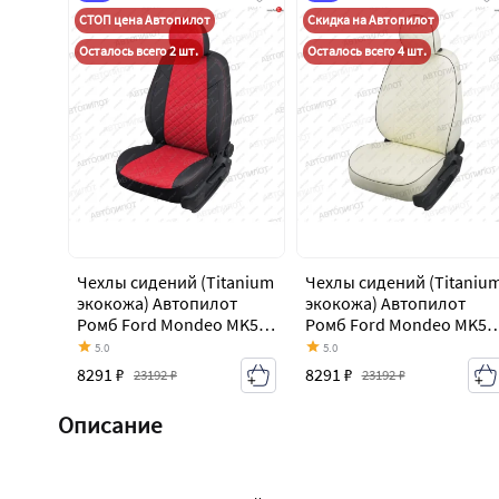
СТОП цена Автопилот
Скидка на Автопилот
Осталось всего 2 шт.
Осталось всего 4 шт.
Чехлы сидений (Titanium
Чехлы сидений (Titaniu
экокожа) Автопилот
экокожа) Автопилот
Ромб Ford Mondeo MK5
Ромб Ford Mondeo MK5
CD391 дорестайлинг
CD391 дорестайлинг
5.0
5.0
седан (2014-2018)
седан (2014-2018)
8291 ₽
8291 ₽
23192 ₽
23192 ₽
Описание