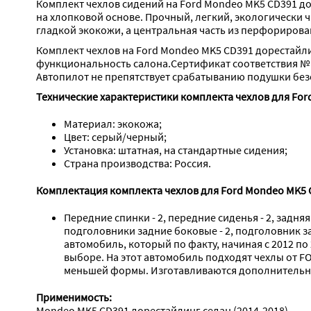
Комплект чехлов сидений на Ford Mondeo MK5 CD391 до
на хлопковой основе. Прочный, легкий, экологически 
гладкой экокожи, а центральная часть из перфорирова
Комплект чехлов на Ford Mondeo MK5 CD391 дорестайли
функциональность салона.Сертификат соответствия №
Автопилот не препятствует срабатыванию подушки без
Технические характеристики комплекта чехлов для For
Материал: экокожа;
Цвет: серый/черный;
Установка: штатная, на стандартные сидения;
Страна производства: Россия.
Комплектация комплекта чехлов для Ford Mondeo MK5 C
Передние спинки - 2, передние сиденья - 2, задняя 
подголовники задние боковые - 2, подголовник зад
автомобиль, который по факту, начиная с 2012 п
выборе. На этот автомобиль подходят чехлы от F
меньшей формы. Изготавливаются дополнительно 
Применимость:
Mondeo MK5 CD391 дорестайлинг седан (2014-2018)