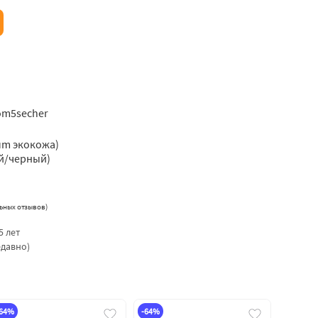
om5secher
um экокожа)
й/черный)
ьных отзывов
)
5 лет
едавно)
-64%
-64%