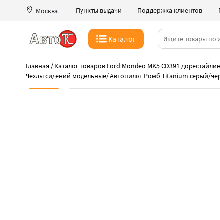
Пункты выдачи
Поддержка клиентов
Москва
Каталог
Главная
/
Каталог товаров Ford Mondeo MK5 CD391 дорестайлинг
Чехлы сидений модельные
/
Автопилот Ромб Titanium серый/че
Новинка
-41%
Дешевле нет нигде
Распродажа чехлов Автопилот
Быстрая выдача