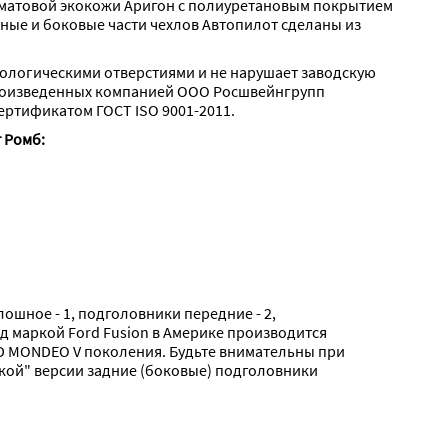
 матовой экокожи Аригон с полиуретановым покрытием 
ые и боковые части чехлов Автопилот сделаны из 
нологическими отверстиями и не нарушает заводскую 
роизведенных компанией ООО Росшвейнгрупп 
ертификатом ГОСТ ISO 9001-2011.
 Ромб:
шное - 1, подголовники передние - 2,   
од маркой Ford Fusion в Америке производится 
RD MONDEO V поколения. Будьте внимательны при 
кой" версии задние (боковые) подголовники 