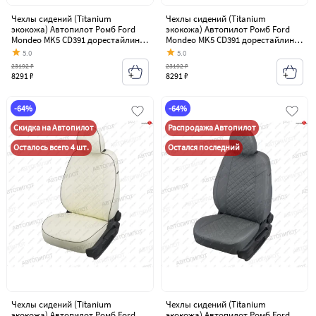
Чехлы сидений (Titanium
Чехлы сидений (Titanium
экокожа) Автопилот Ромб Ford
экокожа) Автопилот Ромб Ford
Mondeo MK5 CD391 дорестайлинг
Mondeo MK5 CD391 дорестайлинг
седан (2014-2018)
седан (2014-2018)
5.0
5.0
23192 ₽
23192 ₽
8291 ₽
8291 ₽
-64%
-64%
Скидка на Автопилот
Распродажа Автопилот
Осталось всего 4 шт.
Остался последний
Чехлы сидений (Titanium
Чехлы сидений (Titanium
экокожа) Автопилот Ромб Ford
экокожа) Автопилот Ромб Ford