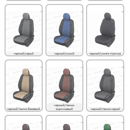
черный/серый
черный/синий
черный/синяя строчка
черный/темно-
черный/темно-бежевый
коричневый
черный/темно-серый