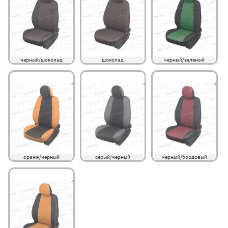
черный/шоколад
шоколад
черный/зеленый
оранж/черный
серый/черный
черный/бордовый