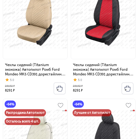
Чехлы сидений (Titanium
Чехлы сидений (Titanium
экокожа) Автопилот Ромб Ford
экокожа) Автопилот Ромб Ford
Mondeo MK5 CD391 дорестайлинг
Mondeo MK5 CD391 дорестайлинг
седан (2014-2018)
седан (2014-2018)
5.0
5.0
23192 ₽
23192 ₽
8291 ₽
8291 ₽
-64%
-64%
Распродажа Автопилот
Лучшее от Автопилот
Осталось всего 4 шт.