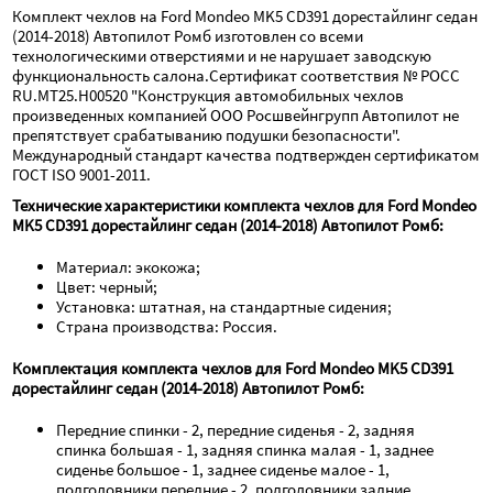
Комплект чехлов на Ford Mondeo MK5 CD391 дорестайлинг седан 
(2014-2018) Автопилот Ромб изготовлен со всеми 
технологическими отверстиями и не нарушает заводскую 
функциональность салона.Сертификат соответствия № РОСС 
RU.МТ25.Н00520 "Конструкция автомобильных чехлов 
произведенных компанией ООО Росшвейнгрупп Автопилот не 
препятствует срабатыванию подушки безопасности". 
Международный стандарт качества подтвержден сертификатом 
ГОСТ ISO 9001-2011.
Технические характеристики комплекта чехлов для Ford Mondeo 
MK5 CD391 дорестайлинг седан (2014-2018) Автопилот Ромб:
Материал: экокожа;
Цвет: черный;
Установка: штатная, на стандартные сидения;
Страна производства: Россия.
Комплектация комплекта чехлов для Ford Mondeo MK5 CD391 
дорестайлинг седан (2014-2018) Автопилот Ромб:
Передние спинки - 2, передние сиденья - 2, задняя 
спинка большая - 1, задняя спинка малая - 1, заднее 
сиденье большое - 1, заднее сиденье малое - 1, 
подголовники передние - 2, подголовники задние 