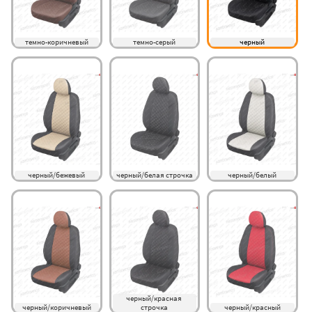
темно-коричневый
темно-серый
черный
черный/бежевый
черный/белая строчка
черный/белый
черный/красная 
черный/коричневый
строчка
черный/красный