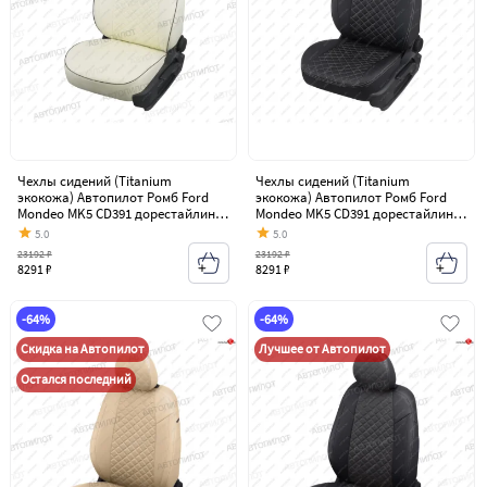
Чехлы сидений (Titanium
Чехлы сидений (Titanium
экокожа) Автопилот Ромб Ford
экокожа) Автопилот Ромб Ford
Mondeo MK5 CD391 дорестайлинг
Mondeo MK5 CD391 дорестайлинг
седан (2014-2018)
седан (2014-2018)
5.0
5.0
23192 ₽
23192 ₽
8291 ₽
8291 ₽
-64%
-64%
Скидка на Автопилот
Лучшее от Автопилот
Остался последний