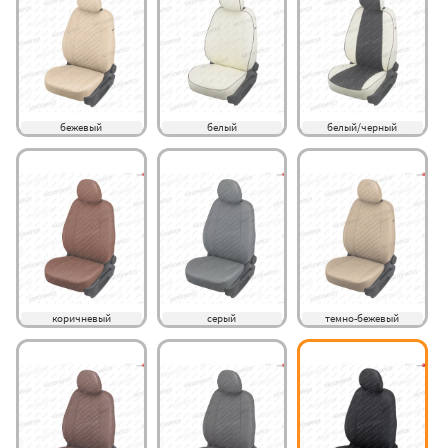
бежевый
белый
белый/черный
коричневый
серый
темно-бежевый