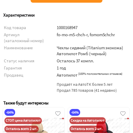
Характеристики
Код товара
1000168947
Артикул
fo-mo-m5-chch-r, fomom5chchr
(каталожный номер)
Наименование
Чехлы сидений (Titanium экокожа)
Автопилот Ромб (черный)
Статус наличия
Осталось 37 компл.
Гарантия
1 год
(
100% положительных отзывов
)
Продавец
Автопилот
Продаёт на АвтоТК более 5 лет
Продал 785 товаров (41 недавно)
Также будут интересны
-64%
-64%
СТОП цена Автопилот
Скидка на Автопилот
Осталось всего 2 шт.
Осталось всего 2 шт.