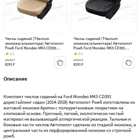
Чехлы сидений (Titanium
Чехлы сидений (Titanium
экокожа/алькантара) Автопилот
экокожа/алькантара) Автопилот
Ромб Ford Mondeo MK5 CD391
Ромб Ford Mondeo MK5 CD391
дорестайлинг седан (2014-2018)
дорестайлинг седан (2014-2018)
5.0
5.0
23192 ₽
23192 ₽
8291 ₽
8291 ₽
Описание
Комплект чехлов сидений на Ford Mondeo MK5 CD391 
дорестайлинг седан (2014-2018) Автопилот Ромб изготовлены из 
матовой экокожи Аригон с полиуретановым покрытием на 
хлопковой основе. Прочный, легкий, экологически чистый 
материал не вызывающий аллергической реакции. Тыльные и 
боковые части чехлов Автопилот сделаны из гладкой экокожи, а 
центральная часть из перфорированной экокожи со строчкой 
ромб.