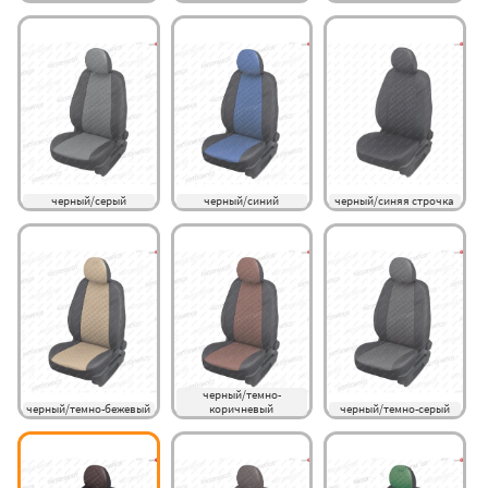
черный/серый
черный/синий
черный/синяя строчка
черный/темно-
черный/темно-бежевый
коричневый
черный/темно-серый