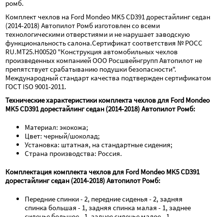
ромб.
Комплект чехлов на Ford Mondeo MK5 CD391 дорестайлинг седан 
(2014-2018) Автопилот Ромб изготовлен со всеми 
технологическими отверстиями и не нарушает заводскую 
функциональность салона.Сертификат соответствия № РОСС 
RU.МТ25.Н00520 "Конструкция автомобильных чехлов 
произведенных компанией ООО Росшвейнгрупп Автопилот не 
препятствует срабатыванию подушки безопасности". 
Международный стандарт качества подтвержден сертификатом 
ГОСТ ISO 9001-2011.
Технические характеристики комплекта чехлов для Ford Mondeo 
MK5 CD391 дорестайлинг седан (2014-2018) Автопилот Ромб:
Материал: экокожа;
Цвет: черный/шоколад;
Установка: штатная, на стандартные сидения;
Страна производства: Россия.
Комплектация комплекта чехлов для Ford Mondeo MK5 CD391 
дорестайлинг седан (2014-2018) Автопилот Ромб:
Передние спинки - 2, передние сиденья - 2, задняя 
спинка большая - 1, задняя спинка малая - 1, заднее 
сиденье большое - 1, заднее сиденье малое - 1, 