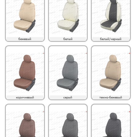
бежевый
белый
белый/черный
коричневый
серый
темно-бежевый