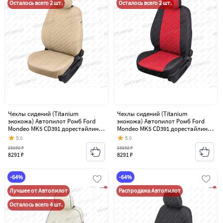
Осталось всего 2 шт.
Осталось всего 2 шт.
Чехлы сидений (Titanium
Чехлы сидений (Titanium
экокожа) Автопилот Ромб Ford
экокожа) Автопилот Ромб Ford
Mondeo MK5 CD391 дорестайлинг
Mondeo MK5 CD391 дорестайлинг
седан (2014-2018)
седан (2014-2018)
5.0
5.0
23192 ₽
23192 ₽
8291 ₽
8291 ₽
-64%
-64%
Лучшее от Автопилот
Распродажа Автопилот
Осталось всего 4 шт.