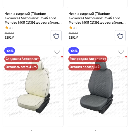
Чехлы сидений (Titanium
Чехлы сидений (Titanium
экокожа) Автопилот Ромб Ford
экокожа) Автопилот Ромб Ford
Mondeo MK5 CD391 дорестайлинг
Mondeo MK5 CD391 дорестайлинг
седан (2014-2018)
седан (2014-2018)
5.0
5.0
23192 ₽
23192 ₽
8291 ₽
8291 ₽
-64%
-64%
Скидка на Автопилот
Распродажа Автопилот
Осталось всего 4 шт.
Остался последний