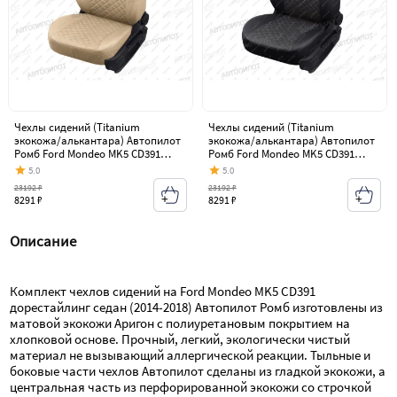
Чехлы сидений (Titanium
Чехлы сидений (Titanium
экокожа/алькантара) Автопилот
экокожа/алькантара) Автопилот
Ромб Ford Mondeo MK5 CD391
Ромб Ford Mondeo MK5 CD391
дорестайлинг седан (2014-2018)
дорестайлинг седан (2014-2018)
5.0
5.0
23192 ₽
23192 ₽
8291 ₽
8291 ₽
Описание
Комплект чехлов сидений на Ford Mondeo MK5 CD391 
дорестайлинг седан (2014-2018) Автопилот Ромб изготовлены из 
матовой экокожи Аригон с полиуретановым покрытием на 
хлопковой основе. Прочный, легкий, экологически чистый 
материал не вызывающий аллергической реакции. Тыльные и 
боковые части чехлов Автопилот сделаны из гладкой экокожи, а 
центральная часть из перфорированной экокожи со строчкой 