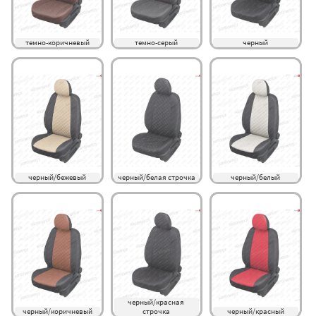
темно-коричневый
темно-серый
черный
черный/бежевый
черный/белая строчка
черный/белый
черный/красная 
черный/коричневый
строчка
черный/красный