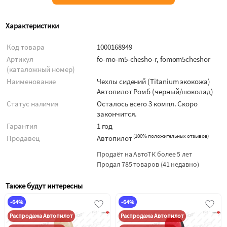
Характеристики
Код товара
1000168949
Артикул
fo-mo-m5-chesho-r, fomom5cheshor
(каталожный номер)
Наименование
Чехлы сидений (Titanium экокожа)
Автопилот Ромб (черный/шоколад)
Статус наличия
Осталось всего 3 компл. Скоро
закончится.
Гарантия
1 год
(
100% положительных отзывов
)
Продавец
Автопилот
Продаёт на АвтоТК более 5 лет
Продал 785 товаров (41 недавно)
Также будут интересны
-64%
-64%
Распродажа Автопилот
Распродажа Автопилот