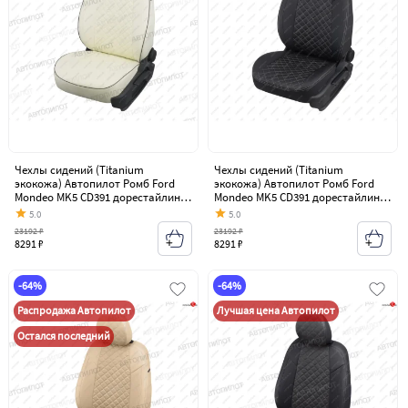
Чехлы сидений (Titanium
Чехлы сидений (Titanium
экокожа) Автопилот Ромб Ford
экокожа) Автопилот Ромб Ford
Mondeo MK5 CD391 дорестайлинг
Mondeo MK5 CD391 дорестайлинг
седан (2014-2018)
седан (2014-2018)
5.0
5.0
23192 ₽
23192 ₽
8291 ₽
8291 ₽
-64%
-64%
Распродажа Автопилот
Лучшая цена Автопилот
Остался последний