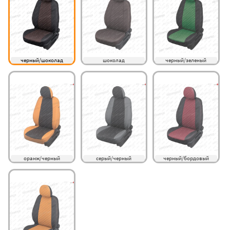
черный/шоколад
шоколад
черный/зеленый
оранж/черный
серый/черный
черный/бордовый