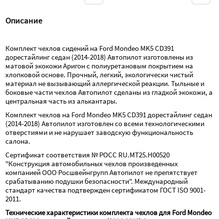
Описание
Комплект чехлов сидений на Ford Mondeo MK5 CD391 
дорестайлинг седан (2014-2018) Автопилот изготовлены из 
матовой экокожи Аригон с полиуретановым покрытием на 
хлопковой основе. Прочный, легкий, экологически чистый 
материал не вызывающий аллергической реакции. Тыльные и 
боковые части чехлов Автопилот сделаны из гладкой экокожи, а 
центральная часть из алькантары.
Комплект чехлов на Ford Mondeo MK5 CD391 дорестайлинг седан 
(2014-2018) Автопилот изготовлен со всеми технологическими 
отверстиями и не нарушает заводскую функциональность 
салона.
Сертификат соответствия № РОСС RU.МТ25.Н00520 
"Конструкция автомобильных чехлов произведенных 
компанией ООО Росшвейнгрупп Автопилот не препятствует 
срабатыванию подушки безопасности". Международный 
стандарт качества подтвержден сертификатом ГОСТ ISO 9001-
2011.
Технические характеристики комплекта чехлов для Ford Mondeo 