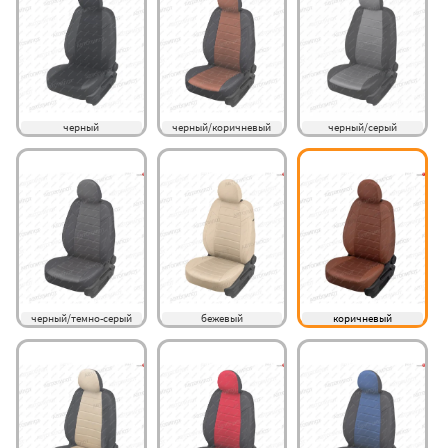
черный
черный/коричневый
черный/серый
черный/темно-серый
бежевый
коричневый