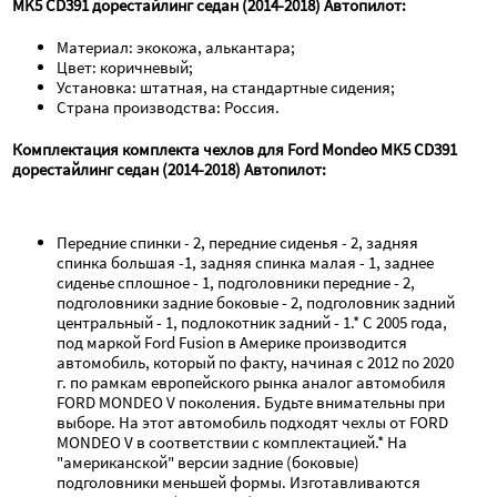
MK5 CD391 дорестайлинг седан (2014-2018) Автопилот:
Материал: экокожа, алькантара;
Цвет: коричневый;
Установка: штатная, на стандартные сидения;
Страна производства: Россия.
Комплектация комплекта чехлов для Ford Mondeo MK5 CD391 
дорестайлинг седан (2014-2018) Автопилот:
Передние спинки - 2, передние сиденья - 2, задняя 
спинка большая -1, задняя спинка малая - 1, заднее 
сиденье сплошное - 1, подголовники передние - 2,   
подголовники задние боковые - 2, подголовник задний 
центральный - 1, подлокотник задний - 1.* С 2005 года, 
под маркой Ford Fusion в Америке производится 
автомобиль, который по факту, начиная с 2012 по 2020 
г. по рамкам европейского рынка аналог автомобиля 
FORD MONDEO V поколения. Будьте внимательны при 
выборе. На этот автомобиль подходят чехлы от FORD 
MONDEO V в соответствии с комплектацией.* На 
"американской" версии задние (боковые) 
подголовники меньшей формы. Изготавливаются 