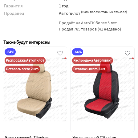
Гарантия
1 год
(
100% положительных отзывов
)
Продавец
Автопилот
Продаёт на АвтоТК более 5 лет
Продал 785 товаров (41 недавно)
Также будут интересны
-64%
-64%
Распродажа Автопилот
Распродажа Автопилот
Осталось всего 2 шт.
Осталось всего 2 шт.
Чехлы сидений (Titanium
Чехлы сидений (Titanium