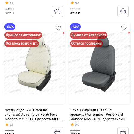
седан (2014-2018)
седан (2014-2018)
5.0
5.0
23192 ₽
23192 ₽
8291 ₽
8291 ₽
-64%
-64%
Лучшее от Автопилот
Лучшее от Автопилот
Осталось всего 4 шт.
Остался последний
Чехлы сидений (Titanium
Чехлы сидений (Titanium
экокожа) Автопилот Ромб Ford
экокожа) Автопилот Ромб Ford
Mondeo MK5 CD391 дорестайлинг
Mondeo MK5 CD391 дорестайлинг
седан (2014-2018)
седан (2014-2018)
5.0
5.0
23192 ₽
23192 ₽