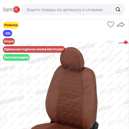
Новинка
-6%
Акция
Идеальная подгонка чехлов Автопилот
Быстрая выдача