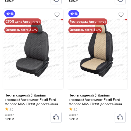
8291 ₽
8291 ₽
-64%
-64%
СТОП цена Автопилот
Распродажа Автопилот
Осталось всего 2 шт.
Осталось всего 4 шт.
Чехлы сидений (Titanium
Чехлы сидений (Titanium
экокожа) Автопилот Ромб Ford
экокожа) Автопилот Ромб Ford
Mondeo MK5 CD391 дорестайлинг
Mondeo MK5 CD391 дорестайлинг
седан (2014-2018)
седан (2014-2018)
5.0
5.0
23192 ₽
23192 ₽
8291 ₽
8291 ₽