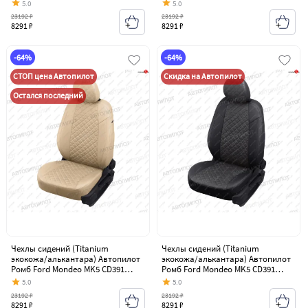
седан (2014-2018)
седан (2014-2018)
5.0
5.0
23192 ₽
23192 ₽
8291 ₽
8291 ₽
-64%
-64%
СТОП цена Автопилот
Скидка на Автопилот
Остался последний
Чехлы сидений (Titanium
Чехлы сидений (Titanium
экокожа/алькантара) Автопилот
экокожа/алькантара) Автопилот
Ромб Ford Mondeo MK5 CD391
Ромб Ford Mondeo MK5 CD391
дорестайлинг седан (2014-2018)
дорестайлинг седан (2014-2018)
5.0
5.0
23192 ₽
23192 ₽
8291 ₽
8291 ₽