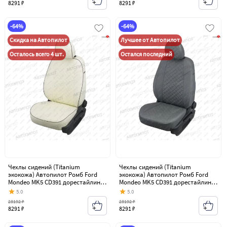
8291 ₽
8291 ₽
-64%
-64%
Скидка на Автопилот
Лучшее от Автопилот
Осталось всего 4 шт.
Остался последний
Чехлы сидений (Titanium
Чехлы сидений (Titanium
экокожа) Автопилот Ромб Ford
экокожа) Автопилот Ромб Ford
Mondeo MK5 CD391 дорестайлинг
Mondeo MK5 CD391 дорестайлинг
седан (2014-2018)
седан (2014-2018)
5.0
5.0
23192 ₽
23192 ₽
8291 ₽
8291 ₽