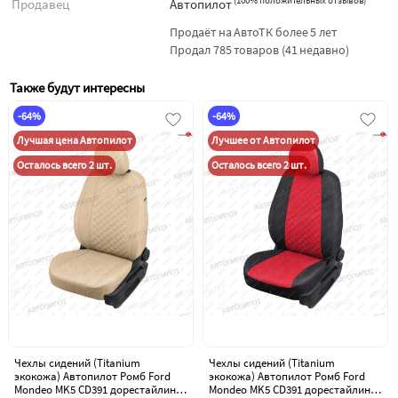
(
100% положительных отзывов
)
Продавец
Автопилот
Продаёт на АвтоТК более 5 лет
Продал 785 товаров (41 недавно)
Также будут интересны
-64%
-64%
Лучшая цена Автопилот
Лучшее от Автопилот
Осталось всего 2 шт.
Осталось всего 2 шт.
Чехлы сидений (Titanium
Чехлы сидений (Titanium
экокожа) Автопилот Ромб Ford
экокожа) Автопилот Ромб Ford
Mondeo MK5 CD391 дорестайлинг
Mondeo MK5 CD391 дорестайлинг