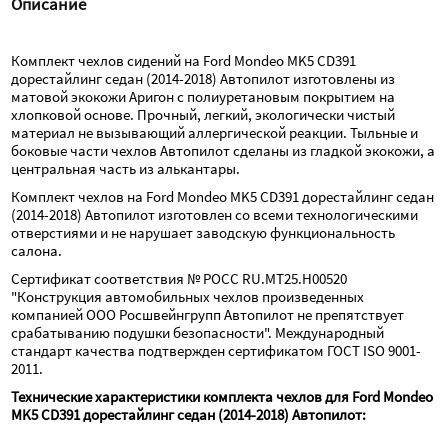
Описание
Комплект чехлов сидений на Ford Mondeo MK5 CD391 
дорестайлинг седан (2014-2018) Автопилот изготовлены из 
матовой экокожи Аригон с полиуретановым покрытием на 
хлопковой основе. Прочный, легкий, экологически чистый 
материал не вызывающий аллергической реакции. Тыльные и 
боковые части чехлов Автопилот сделаны из гладкой экокожи, а 
центральная часть из алькантары.
Комплект чехлов на Ford Mondeo MK5 CD391 дорестайлинг седан 
(2014-2018) Автопилот изготовлен со всеми технологическими 
отверстиями и не нарушает заводскую функциональность 
салона.
Сертификат соответствия № РОСС RU.МТ25.Н00520 
"Конструкция автомобильных чехлов произведенных 
компанией ООО Росшвейнгрупп Автопилот не препятствует 
срабатыванию подушки безопасности". Международный 
стандарт качества подтвержден сертификатом ГОСТ ISO 9001-
2011.
Технические характеристики комплекта чехлов для Ford Mondeo 
MK5 CD391 дорестайлинг седан (2014-2018) Автопилот: