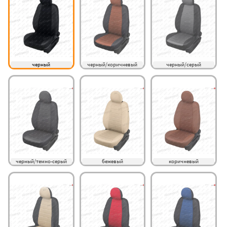
черный
черный/коричневый
черный/серый
черный/темно-серый
бежевый
коричневый