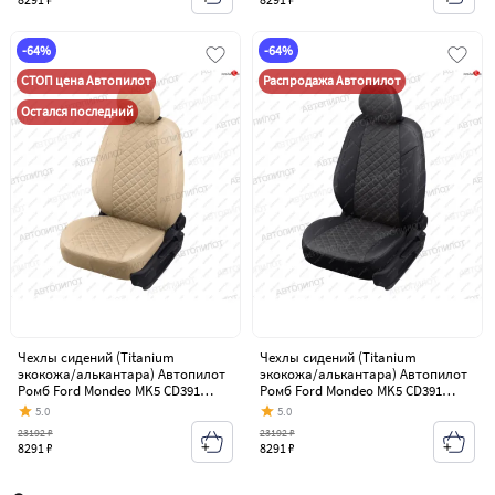
-64%
-64%
СТОП цена Автопилот
Распродажа Автопилот
Остался последний
Чехлы сидений (Titanium
Чехлы сидений (Titanium
экокожа/алькантара) Автопилот
экокожа/алькантара) Автопилот
Ромб Ford Mondeo MK5 CD391
Ромб Ford Mondeo MK5 CD391
дорестайлинг седан (2014-2018)
дорестайлинг седан (2014-2018)
5.0
5.0
23192 ₽
23192 ₽
8291 ₽
8291 ₽