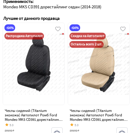
Применимость:
Mondeo MK5 CD391 дорестайлинг седан (2014-2018)
Лучшее от данного продавца
-64%
-64%
Распродажа Автопилот
Скидка на Автопилот
Осталось всего 2 шт.
Чехлы сидений (Titanium
Чехлы сидений (Titanium
экокожа) Автопилот Ромб Ford
экокожа) Автопилот Ромб Ford
Mondeo MK5 CD391 дорестайлинг
Mondeo MK5 CD391 дорестайлинг
седан (2014-2018)
седан (2014-2018)
5.0
5.0
23192 ₽
23192 ₽