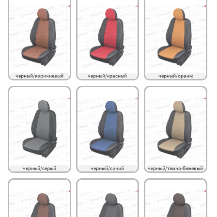
черный/коричневый
черный/красный
черный/оранж
черный/серый
черный/синий
черный/темно-бежевый