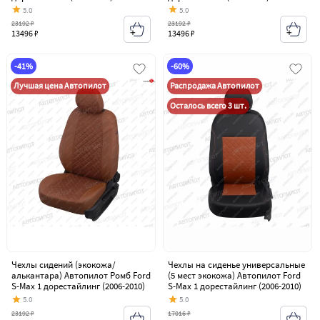
5.0
5.0
23192 ₽
23192 ₽
13496 ₽
13496 ₽
-41%
-60%
Лучшая цена Автопилот
Распродажа Автопилот
Осталось всего 3 шт.
Чехлы сидений (экокожа/
Чехлы на сиденье универсальные
алькантара) Автопилот Ромб Ford
(5 мест экокожа) Автопилот Ford
S-Max 1 дорестайлинг (2006-2010)
S-Max 1 дорестайлинг (2006-2010)
5.0
5.0
23192 ₽
17016 ₽