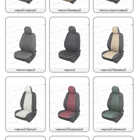
серый/черный
темно-бежевый
темно-коричневый
темно-серый
черный
черный/бежевый
черный/белый
черный/бордовый
черный/зеленый