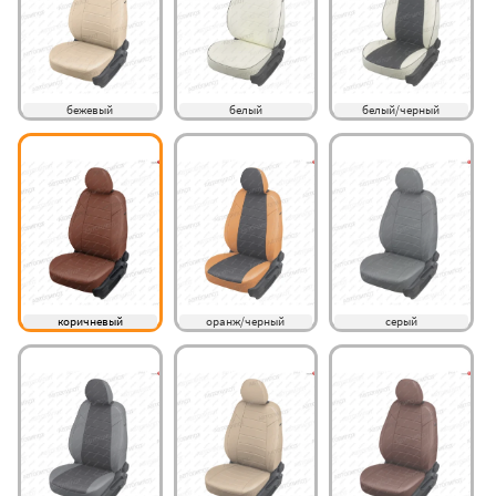
бежевый
белый
белый/черный
коричневый
оранж/черный
серый