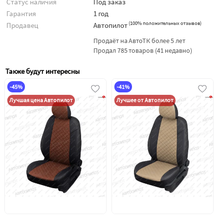
Статус наличия
Под заказ
Гарантия
1 год
(
100% положительных отзывов
)
Продавец
Автопилот
Продаёт на АвтоТК более 5 лет
Продал 785 товаров (41 недавно)
Также будут интересны
-45%
-41%
Лучшая цена Автопилот
Лучшее от Автопилот