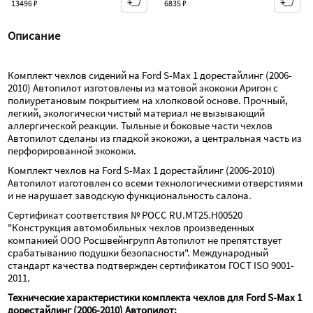
13496 ₽
6835 ₽
Описание
Комплект чехлов сидений на Ford S-Max 1 дорестайлинг (2006-
2010) Автопилот изготовлены из матовой экокожи Аригон с 
полиуретановым покрытием на хлопковой основе. Прочный, 
легкий, экологически чистый материал не вызывающий 
аллергической реакции. Тыльные и боковые части чехлов 
Автопилот сделаны из гладкой экокожи, а центральная часть из 
перфорированной экокожи.
Комплект чехлов на Ford S-Max 1 дорестайлинг (2006-2010) 
Автопилот изготовлен со всеми технологическими отверстиями 
и не нарушает заводскую функциональность салона.
Сертификат соответствия № РОСС RU.МТ25.Н00520 
"Конструкция автомобильных чехлов произведенных 
компанией ООО Росшвейнгрупп Автопилот не препятствует 
срабатыванию подушки безопасности". Международный 
стандарт качества подтвержден сертификатом ГОСТ ISO 9001-
2011.
Технические характеристики комплекта чехлов для Ford S-Max 1 
дорестайлинг (2006-2010) Автопилот: