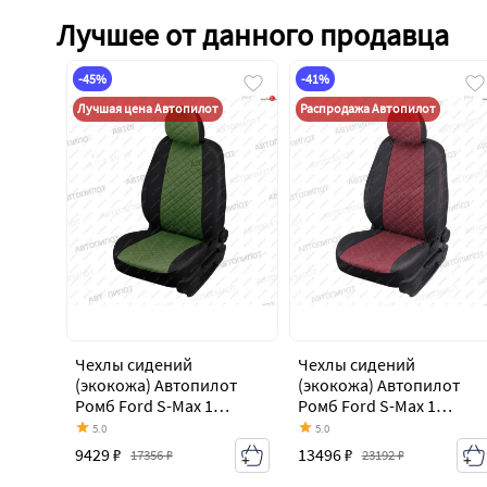
Лучшее от данного продавца
-45%
-41%
Лучшая цена Автопилот
Распродажа Автопилот
Чехлы сидений
Чехлы сидений
(экокожа) Автопилот
(экокожа) Автопилот
Ромб Ford S-Max 1
Ромб Ford S-Max 1
дорестайлинг (2006-
дорестайлинг (2006-
5.0
5.0
2010)
2010)
9429 ₽
13496 ₽
17356 ₽
23192 ₽