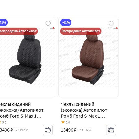
-41%
-41%
аспродажа Автопилот
Распродажа Автопилот
ехлы сидений
Чехлы сидений
экокожа) Автопилот
(экокожа) Автопилот
омб Ford S-Max 1
Ромб Ford S-Max 1
орестайлинг (2006-
дорестайлинг (2006-
5.0
5.0
010)
2010)
3496 ₽
13496 ₽
23192 ₽
23192 ₽