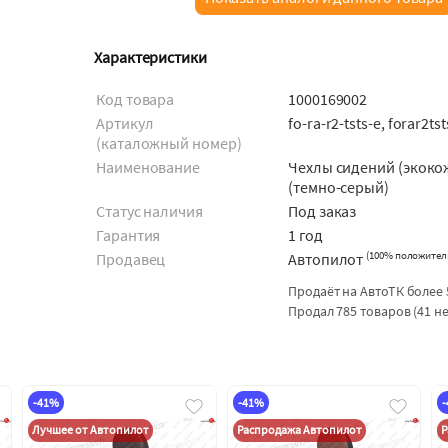
Характеристики
Код товара
1000169002
Артикул
fo-ra-r2-tsts-e, forar2ts
(каталожный номер)
Наименование
Чехлы сидений (экоко
(темно-серый)
Статус наличия
Под заказ
Гарантия
1 год
(
100% положител
Продавец
Автопилот
Продаёт на АвтоТК более 
Продал 785 товаров (41 н
-41%
-41%
Лучшее от Автопилот
Распродажа Автопилот
Р