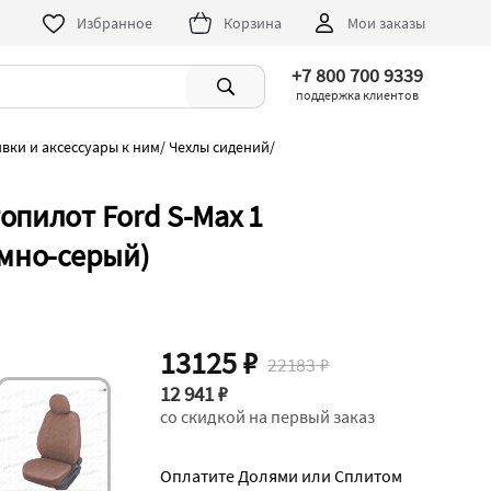
Избранное
Корзина
Мои заказы
+7 800 700 9339
поддержка клиентов
ивки и аксессуары к ним
/
Чехлы сидений
/
опилот Ford S-Max 1
емно-серый)
13125 ₽
22183 ₽
12 941 ₽
со скидкой на первый заказ
Оплатите Долями или Сплитом