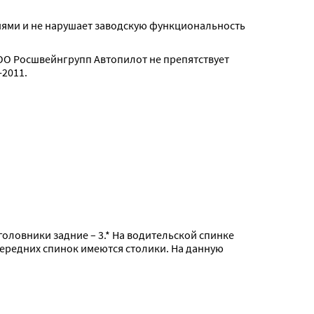
тиями и не нарушает заводскую функциональность 
О Росшвейнгрупп Автопилот не препятствует 
2011.
дголовники задние – 3.* На водительской спинке 
передних спинок имеются столики. На данную 