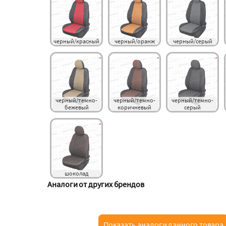
черный/красный
черный/оранж
черный/серый
черный/темно-
черный/темно-
черный/темно-
бежевый
коричневый
серый
шоколад
Аналоги от других брендов
Показать аналоги данного товара