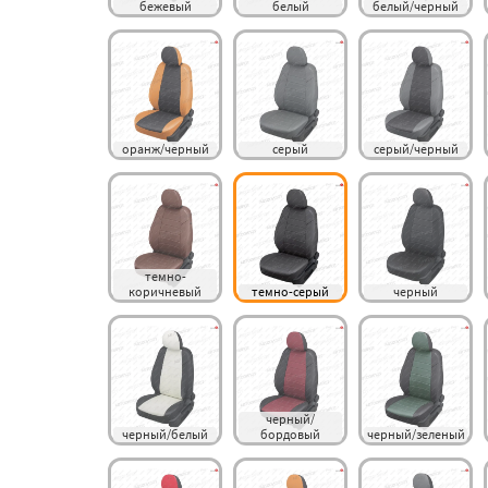
бежевый
белый
белый/черный
оранж/черный
серый
серый/черный
темно-
коричневый
темно-серый
черный
черный/
черный/белый
бордовый
черный/зеленый