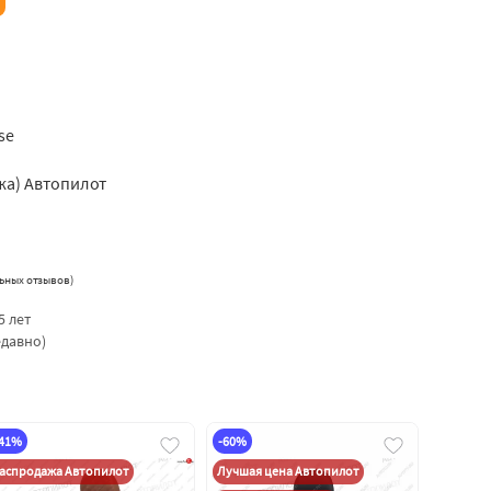
tse
жа) Автопилот
ьных отзывов
)
5 лет
едавно)
-41%
-60%
аспродажа Автопилот
Лучшая цена Автопилот