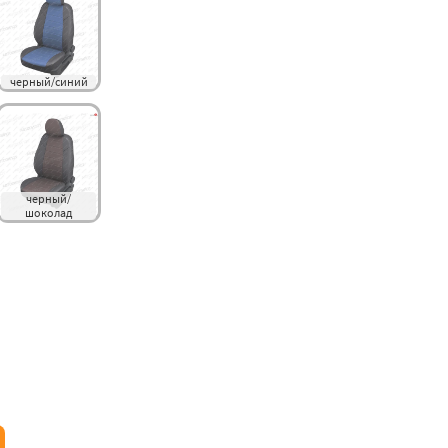
черный/синий
черный/
шоколад