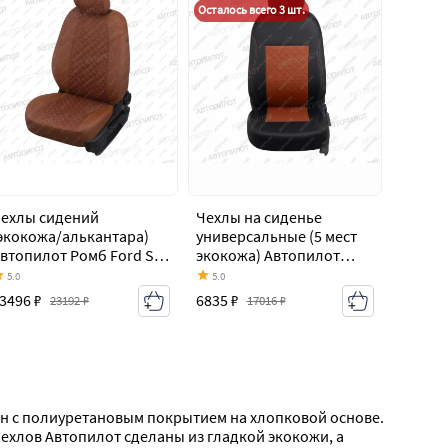
Осталось всего 3 шт.
ехлы сидений
Чехлы на сиденье
экокожа/алькантара)
универсальные (5 мест
втопилот Ромб Ford S-
экокожа) Автопилот
ax 1 дорестайлинг
Ford S-Max 1
5.0
5.0
2006-2010)
дорестайлинг (2006-
3496 ₽
6835 ₽
23192 ₽
17016 ₽
2010)
он с полиуретановым покрытием на хлопковой основе. 
хлов Автопилот сделаны из гладкой экокожи, а 