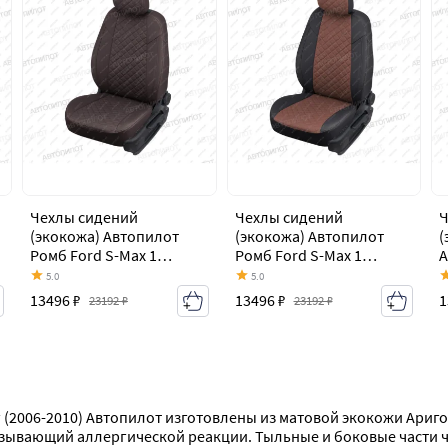
Чехлы сидений
Чехлы сидений
Ч
(экокожа) Автопилот
(экокожа) Автопилот
(
Ромб Ford S-Max 1
Ромб Ford S-Max 1
А
дорестайлинг (2006-
дорестайлинг (2006-
M
5.0
5.0
2010)
2010)
(
13496 ₽
13496 ₽
1
23192 ₽
23192 ₽
г (2006-2010) Автопилот изготовлены из матовой экокожи Ариг
зывающий аллергической реакции. Тыльные и боковые части че