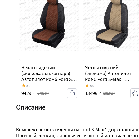
Чехлы сидений
Чехлы сидений
(экокожа/алькантара)
(экокожа) Автопилот
Автопилот Ромб Ford S-
Ромб Ford S-Max 1
Max 1 дорестайлинг
дорестайлинг (2006-
5.0
5.0
(2006-2010)
2010)
9429 ₽
13496 ₽
17356 ₽
23192 ₽
Описание
Комплект чехлов сидений на Ford S-Max 1 дорестайлин
Прочный, легкий, экологически чистый материал не вы