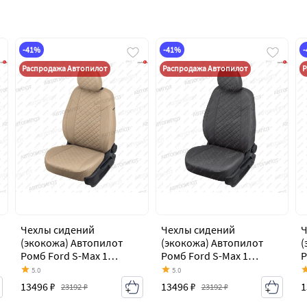
-41%
-41%
Распродажа Автопилот
Распродажа Автопилот
Р
Чехлы сидений
Чехлы сидений
Ч
(экокожа) Автопилот
(экокожа) Автопилот
(
Ромб Ford S-Max 1
Ромб Ford S-Max 1
Р
дорестайлинг (2006-
дорестайлинг (2006-
д
5.0
5.0
2010)
2010)
2
13496 ₽
13496 ₽
1
23192 ₽
23192 ₽