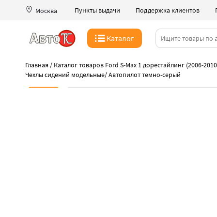
Пункты выдачи
Поддержка клиентов
Москва
Каталог
Главная
/
Каталог товаров Ford S-Max 1 дорестайлинг (2006-2010
Чехлы сидений модельные
/
Автопилот темно-серый
Новинка
-41%
Июльская распродажа
Такая цена только 08 августа
Высокое качество чехлов Автопилот
Быстрая выдача