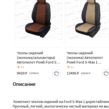
Чехлы сидений
Чехлы сидений
(экокожа/алькантара)
(экокожа) Автопилот
Автопилот Ромб Ford S-
Ромб Ford S-Max 1
Max 1 дорестайлинг
дорестайлинг (2006-
5.0
5.0
(2006-2010)
2010)
9429 ₽
13496 ₽
17356 ₽
23192 ₽
Описание
 Комплект чехлов сидений на Ford S-Max 1 дорестайлинг (2006-2010) Автопилот изготовлены из матовой экокожи Аригон с полиуретановым покрытием на хлопковой основе. 
Прочный, легкий, экологически чистый материал не вы