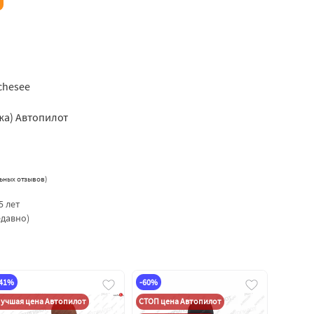
2chesee
жа) Автопилот
ьных отзывов
)
5 лет
едавно)
-41%
-60%
учшая цена Автопилот
СТОП цена Автопилот