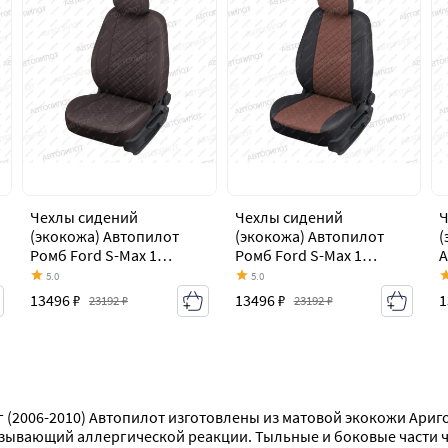
Чехлы сидений
Чехлы сидений
Ч
(экокожа) Автопилот
(экокожа) Автопилот
(
Ромб Ford S-Max 1
Ромб Ford S-Max 1
А
дорестайлинг (2006-
дорестайлинг (2006-
M
5.0
5.0
2010)
2010)
(
13496 ₽
13496 ₽
1
23192 ₽
23192 ₽
зывающий аллергической реакции. Тыльные и боковые части че