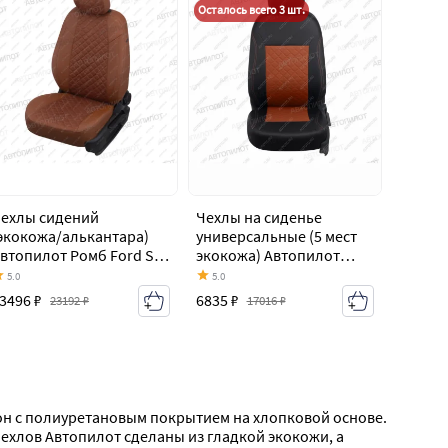
Осталось всего 3 шт.
ехлы сидений
Чехлы на сиденье
экокожа/алькантара)
универсальные (5 мест
втопилот Ромб Ford S-
экокожа) Автопилот
ax 1 дорестайлинг
Ford S-Max 1
5.0
5.0
2006-2010)
дорестайлинг (2006-
3496 ₽
6835 ₽
23192 ₽
17016 ₽
2010)
хлов Автопилот сделаны из гладкой экокожи, а 