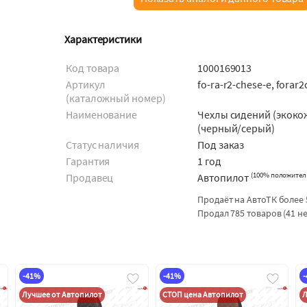
Характеристики
Код товара
1000169013
Артикул
fo-ra-r2-chese-e, forar
(каталожный номер)
Наименование
Чехлы сидений (экоко
(черный/серый)
Статус наличия
Под заказ
Гарантия
1 год
(
100% положител
Продавец
Автопилот
Продаёт на АвтоТК более 
Продал 785 товаров (41 н
-41%
-41%
Лучшее от Автопилот
СТОП цена Автопилот
Л