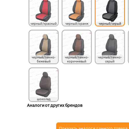
черный/красный
черный/оранж
черный/серый
черный/темно-
черный/темно-
черный/темно-
бежевый
коричневый
серый
шоколад
Аналоги от других брендов
Показать аналоги данного товара