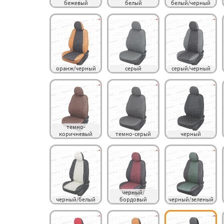
бежевый
белый
белый/черный
оранж/черный
серый
серый/черный
темно-
коричневый
темно-серый
черный
черный/
черный/белый
бордовый
черный/зеленый