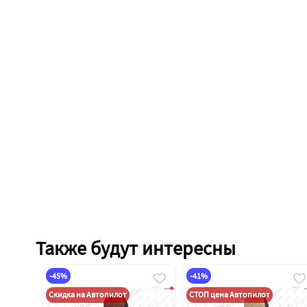
Также будут интересны
-45%
-41%
Скидка на Автопилот
СТОП цена Автопилот