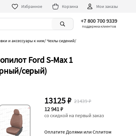
Избранное
Корзина
Мои заказы
+7 800 700 9339
поддержка клиентов
ивки и аксессуары к ним
/
Чехлы сидений
/
опилот Ford S-Max 1
ерный/серый)
13125 ₽
21439 ₽
12 941 ₽
со скидкой на первый заказ
Оплатите Долями или Сплитом