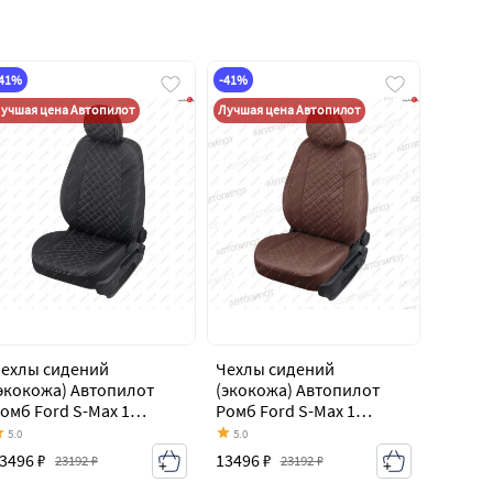
-41%
-41%
учшая цена Автопилот
Лучшая цена Автопилот
ехлы сидений
Чехлы сидений
экокожа) Автопилот
(экокожа) Автопилот
омб Ford S-Max 1
Ромб Ford S-Max 1
орестайлинг (2006-
дорестайлинг (2006-
5.0
5.0
010)
2010)
3496 ₽
13496 ₽
23192 ₽
23192 ₽