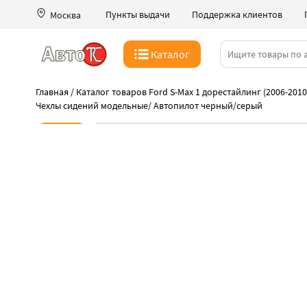
Пункты выдачи
Поддержка клиентов
Москва
Каталог
Главная
/
Каталог товаров Ford S-Max 1 дорестайлинг (2006-2010
Чехлы сидений модельные
/
Автопилот черный/серый
Новинка
-39%
Торопитесь! Акция заканчивается
Распродажа чехлов Автопилот
Быстрая выдача