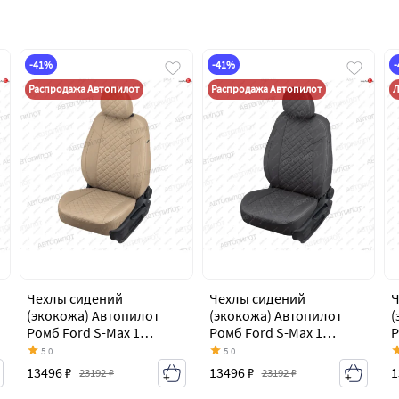
-41%
-41%
Распродажа Автопилот
Распродажа Автопилот
Л
Чехлы сидений
Чехлы сидений
Ч
(экокожа) Автопилот
(экокожа) Автопилот
(
Ромб Ford S-Max 1
Ромб Ford S-Max 1
Р
дорестайлинг (2006-
дорестайлинг (2006-
д
5.0
5.0
2010)
2010)
2
13496 ₽
13496 ₽
1
23192 ₽
23192 ₽