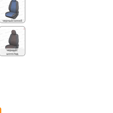
черный/синий
черный/
шоколад