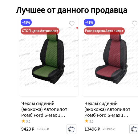
Лучшее от данного продавца
-45%
-41%
СТОП цена Автопилот
Распродажа Автопилот
Чехлы сидений
Чехлы сидений
(экокожа) Автопилот
(экокожа) Автопилот
Ромб Ford S-Max 1
Ромб Ford S-Max 1
дорестайлинг (2006-
дорестайлинг (2006-
5.0
5.0
2010)
2010)
9429 ₽
13496 ₽
17356 ₽
23192 ₽