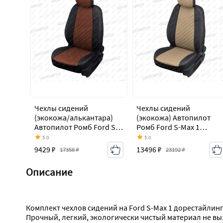
Чехлы сидений
Чехлы сидений
(экокожа/алькантара)
(экокожа) Автопилот
Автопилот Ромб Ford S-
Ромб Ford S-Max 1
Max 1 дорестайлинг
дорестайлинг (2006-
5.0
5.0
(2006-2010)
2010)
9429 ₽
13496 ₽
17356 ₽
23192 ₽
Описание
Комплект чехлов сидений на Ford S-Max 1 дорестайлин
Прочный, легкий, экологически чистый материал не вы