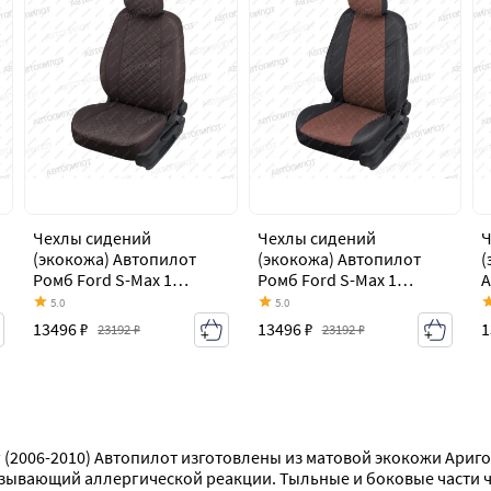
Чехлы сидений
Чехлы сидений
Ч
(экокожа) Автопилот
(экокожа) Автопилот
(
Ромб Ford S-Max 1
Ромб Ford S-Max 1
А
дорестайлинг (2006-
дорестайлинг (2006-
M
5.0
5.0
2010)
2010)
(
13496 ₽
13496 ₽
1
23192 ₽
23192 ₽
г (2006-2010) Автопилот изготовлены из матовой экокожи Ариг
зывающий аллергической реакции. Тыльные и боковые части че