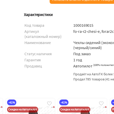
Характеристики
Код товара
1000169015
Артикул
fo-ra-r2-chesi-e, forar2
(каталожный номер)
Наименование
Чехлы сидений (экоко
(черный/синий)
Статус наличия
Под заказ
Гарантия
1 год
(
100% положител
Продавец
Автопилот
Продаёт на АвтоТК более 
Продал 785 товаров (41 н
-41%
-41%
Скидка на Автопилот
Скидка на Автопилот
Р