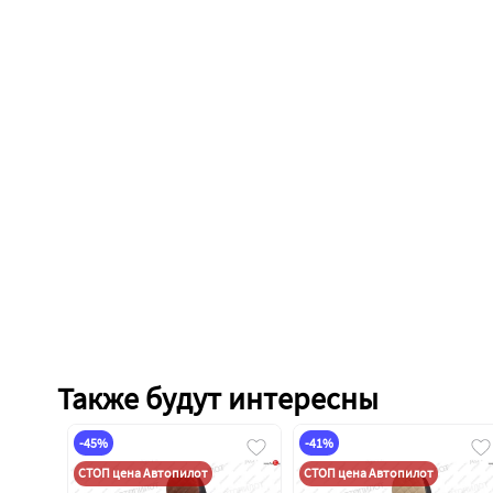
Также будут интересны
-45%
-41%
СТОП цена Автопилот
СТОП цена Автопилот