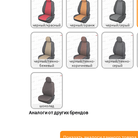
черный/красный
черный/оранж
черный/серый
черный/темно-
черный/темно-
черный/темно-
бежевый
коричневый
серый
шоколад
Аналоги от других брендов
Показать аналоги данного товара