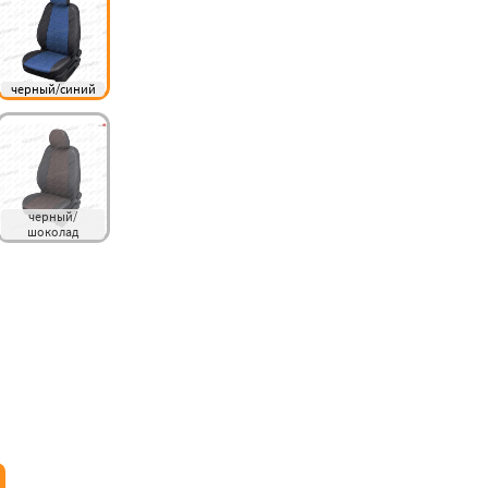
черный/синий
черный/
шоколад