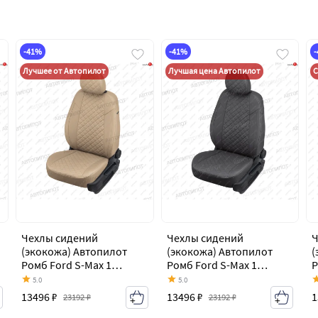
-41%
-41%
Лучшее от Автопилот
Лучшая цена Автопилот
С
Чехлы сидений
Чехлы сидений
Ч
(экокожа) Автопилот
(экокожа) Автопилот
(
Ромб Ford S-Max 1
Ромб Ford S-Max 1
Р
дорестайлинг (2006-
дорестайлинг (2006-
д
5.0
5.0
2010)
2010)
2
13496 ₽
13496 ₽
1
23192 ₽
23192 ₽