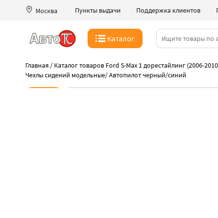
Пункты выдачи
Поддержка клиентов
Москва
Каталог
Главная
/
Каталог товаров Ford S-Max 1 дорестайлинг (2006-2010
Чехлы сидений модельные
/
Автопилот черный/синий
Новинка
-41%
Успейте пока акция
Высокое качество чехлов Автопилот
Быстрая выдача