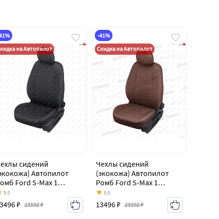
-41%
-41%
кидка на Автопилот
Скидка на Автопилот
ехлы сидений
Чехлы сидений
экокожа) Автопилот
(экокожа) Автопилот
омб Ford S-Max 1
Ромб Ford S-Max 1
орестайлинг (2006-
дорестайлинг (2006-
5.0
5.0
010)
2010)
3496 ₽
13496 ₽
23192 ₽
23192 ₽