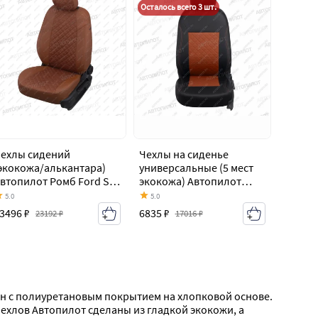
Осталось всего 3 шт.
ехлы сидений
Чехлы на сиденье
экокожа/алькантара)
универсальные (5 мест
втопилот Ромб Ford S-
экокожа) Автопилот
ax 1 дорестайлинг
Ford S-Max 1
5.0
5.0
2006-2010)
дорестайлинг (2006-
3496 ₽
6835 ₽
23192 ₽
17016 ₽
2010)
он с полиуретановым покрытием на хлопковой основе. 
хлов Автопилот сделаны из гладкой экокожи, а 