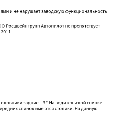
тиями и не нарушает заводскую функциональность 
О Росшвейнгрупп Автопилот не препятствует 
2011.
дголовники задние – 3.* На водительской спинке 
передних спинок имеются столики. На данную 