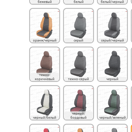
бежевый
белый
белый/черный
оранж/черный
серый
серый/черный
темно-
коричневый
темно-серый
черный
черный/
черный/белый
бордовый
черный/зеленый