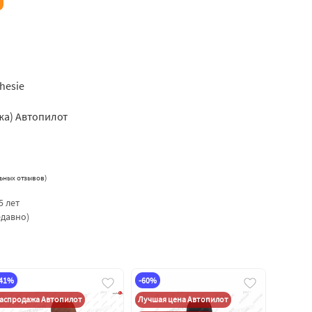
chesie
жа) Автопилот
ьных отзывов
)
5 лет
едавно)
-41%
-60%
аспродажа Автопилот
Лучшая цена Автопилот