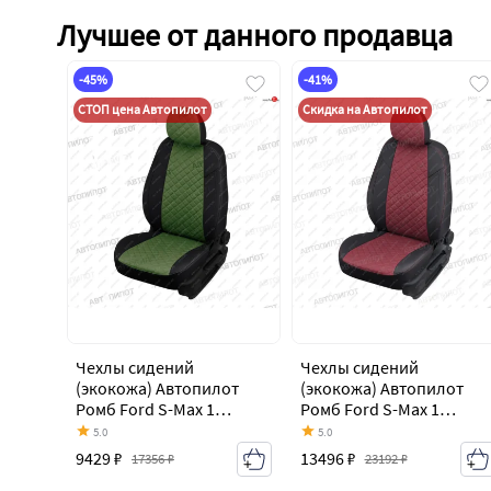
Лучшее от данного продавца
-45%
-41%
СТОП цена Автопилот
Скидка на Автопилот
Чехлы сидений
Чехлы сидений
(экокожа) Автопилот
(экокожа) Автопилот
Ромб Ford S-Max 1
Ромб Ford S-Max 1
дорестайлинг (2006-
дорестайлинг (2006-
5.0
5.0
2010)
2010)
9429 ₽
13496 ₽
17356 ₽
23192 ₽