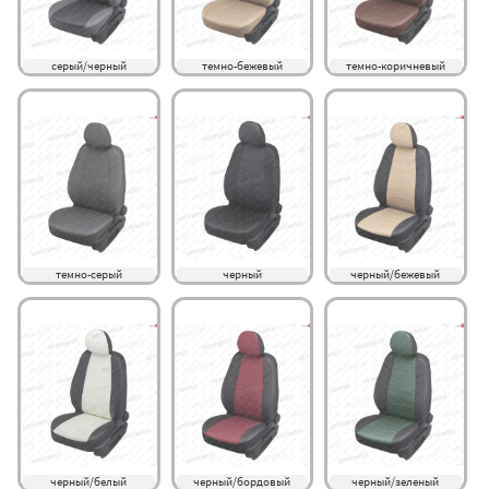
серый/черный
темно-бежевый
темно-коричневый
темно-серый
черный
черный/бежевый
черный/белый
черный/бордовый
черный/зеленый