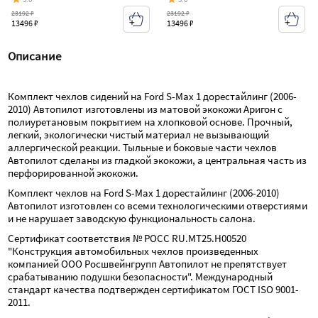
23192 ₽
23192 ₽
13496 ₽
13496 ₽
Описание
Комплект чехлов сидений на Ford S-Max 1 дорестайлинг (2006-
2010) Автопилот изготовлены из матовой экокожи Аригон с 
полиуретановым покрытием на хлопковой основе. Прочный, 
легкий, экологически чистый материал не вызывающий 
аллергической реакции. Тыльные и боковые части чехлов 
Автопилот сделаны из гладкой экокожи, а центральная часть из 
перфорированной экокожи.
Комплект чехлов на Ford S-Max 1 дорестайлинг (2006-2010) 
Автопилот изготовлен со всеми технологическими отверстиями 
и не нарушает заводскую функциональность салона.
Сертификат соответствия № РОСС RU.МТ25.Н00520 
"Конструкция автомобильных чехлов произведенных 
компанией ООО Росшвейнгрупп Автопилот не препятствует 
срабатыванию подушки безопасности". Международный 
стандарт качества подтвержден сертификатом ГОСТ ISO 9001-
2011.