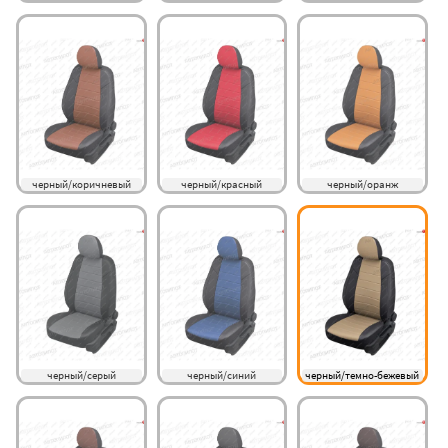
черный/коричневый
черный/красный
черный/оранж
черный/серый
черный/синий
черный/темно-бежевый