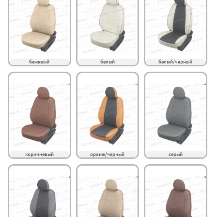
бежевый
белый
белый/черный
коричневый
оранж/черный
серый