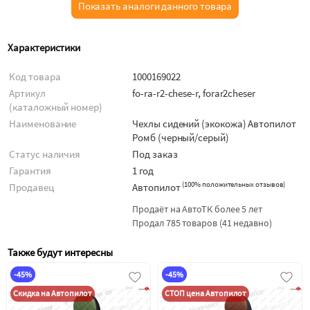
Показать аналоги данного товара
Характеристики
Код товара
1000169022
Артикул
fo-ra-r2-chese-r, forar2cheser
(каталожный номер)
Наименование
Чехлы сидений (экокожа) Автопилот
Ромб (черный/серый)
Статус наличия
Под заказ
Гарантия
1 год
(
100% положительных отзывов
)
Продавец
Автопилот
Продаёт на АвтоТК более 5 лет
Продал 785 товаров (41 недавно)
Также будут интересны
-45%
-45%
Скидка на Автопилот
СТОП цена Автопилот