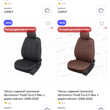
5.0
5.0
23192 ₽
23192 ₽
13496 ₽
13496 ₽
-41%
-41%
Распродажа Автопилот
Лучшая цена Автопилот
Чехлы сидений (экокожа)
Чехлы сидений (экокожа)
Автопилот Ромб Ford S-Max 1
Автопилот Ромб Ford S-Max 1
дорестайлинг (2006-2010)
дорестайлинг (2006-2010)
5.0
5.0
23192 ₽
23192 ₽