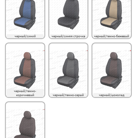
черный/синий
черный/синяя строчка
черный/темно-бежевый
черный/темно-
коричневый
черный/темно-серый
черный/шоколад