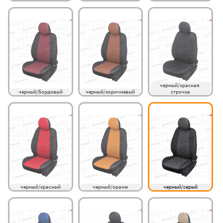
черный/красная 
черный/бордовый
черный/коричневый
строчка
черный/красный
черный/оранж
черный/серый