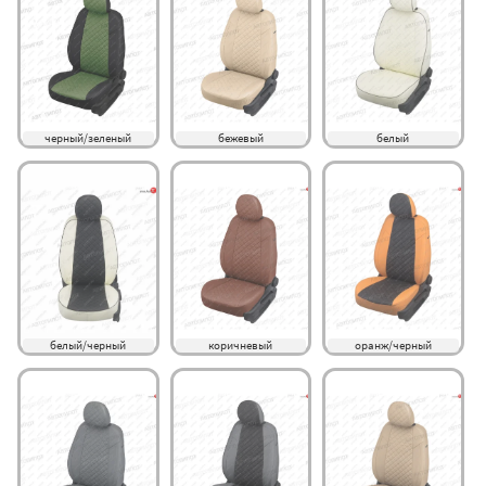
черный/зеленый
бежевый
белый
белый/черный
коричневый
оранж/черный