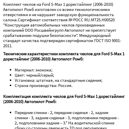
Комплект чехлов на Ford S-Max 1 дорестайлинг (2006-2010) 
Автопилот Ромб изготовлен со всеми технологическими 
отверстиями и не нарушает заводскую функциональность 
салона.Сертификат соответствия № РОСС RU.МТ25.Н00520 
"Конструкция автомобильных чехлов произведенных 
компанией ООО Росшвейнгрупп Автопилот не препятствует 
срабатыванию подушки безопасности". Международный 
стандарт качества подтвержден сертификатом ГОСТ ISO 9001-
2011.
Технические характеристики комплекта чехлов для Ford S-Max 1 
дорестайлинг (2006-2010) Автопилот Ромб:
Материал: экокожа;
Цвет: черный/серый;
Установка: штатная, на стандартные сидения;
Страна производства: Россия.
Комплектация комплекта чехлов для Ford S-Max 1 дорестайлинг 
(2006-2010) Автопилот Ромб:
Передние спинки - 2, передние сиденья - 2, задние 
спинки - 3, задние сиденья - 3, подголовники передние - 
2, подголовники задние – 3.* На водительской спинке 
сбоку со стороны двери есть ТО под регулировку, 