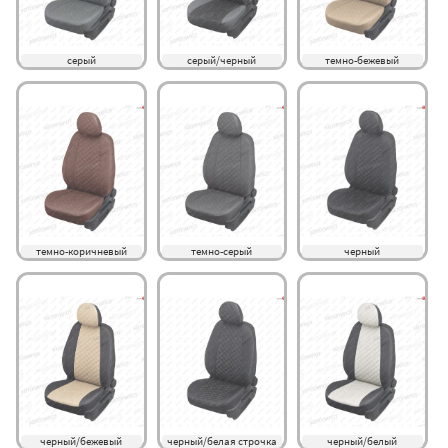
серый
серый/черный
темно-бежевый
темно-коричневый
темно-серый
черный
черный/бежевый
черный/белая строчка
черный/белый