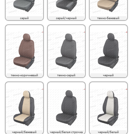
серый
серый/черный
темно-бежевый
темно-коричневый
темно-серый
черный
черный/бежевый
черный/белая строчка
черный/белый