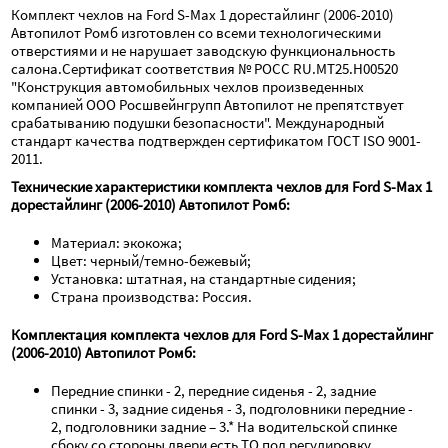
Комплект чехлов на Ford S-Max 1 дорестайлинг (2006-2010) 
Автопилот Ромб изготовлен со всеми технологическими 
отверстиями и не нарушает заводскую функциональность 
салона.Сертификат соответствия № РОСС RU.МТ25.Н00520 
"Конструкция автомобильных чехлов произведенных 
компанией ООО Росшвейнгрупп Автопилот не препятствует 
срабатыванию подушки безопасности". Международный 
стандарт качества подтвержден сертификатом ГОСТ ISO 9001-
2011.
Технические характеристики комплекта чехлов для Ford S-Max 1 
дорестайлинг (2006-2010) Автопилот Ромб:
Материал: экокожа;
Цвет: черный/темно-бежевый;
Установка: штатная, на стандартные сидения;
Страна производства: Россия.
Комплектация комплекта чехлов для Ford S-Max 1 дорестайлинг 
(2006-2010) Автопилот Ромб:
Передние спинки - 2, передние сиденья - 2, задние 
спинки - 3, задние сиденья - 3, подголовники передние - 
2, подголовники задние – 3.* На водительской спинке 
сбоку со стороны двери есть ТО под регулировку, 