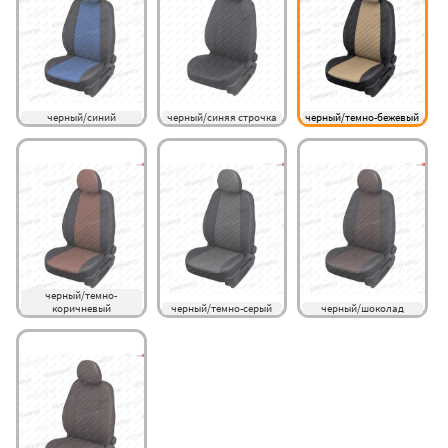
черный/синий
черный/синяя строчка
черный/темно-бежевый
черный/темно-
коричневый
черный/темно-серый
черный/шоколад