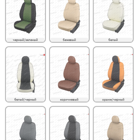
черный/зеленый
бежевый
белый
белый/черный
коричневый
оранж/черный