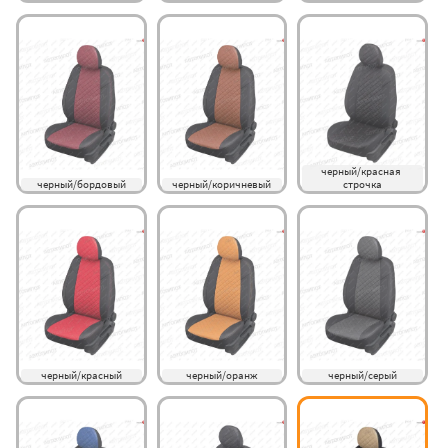
черный/красная 
черный/бордовый
черный/коричневый
строчка
черный/красный
черный/оранж
черный/серый