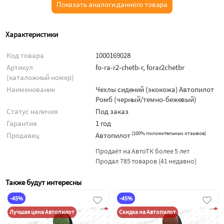
Показать аналоги данного товара
Характеристики
Код товара
1000169028
Артикул
fo-ra-r2-chetb-r, forar2chetbr
(каталожный номер)
Наименование
Чехлы сидений (экокожа) Автопилот
Ромб (черный/темно-бежевый)
Статус наличия
Под заказ
Гарантия
1 год
(
100% положительных отзывов
)
Продавец
Автопилот
Продаёт на АвтоТК более 5 лет
Продал 785 товаров (41 недавно)
Также будут интересны
-45%
-45%
Лучшая цена Автопилот
Скидка на Автопилот