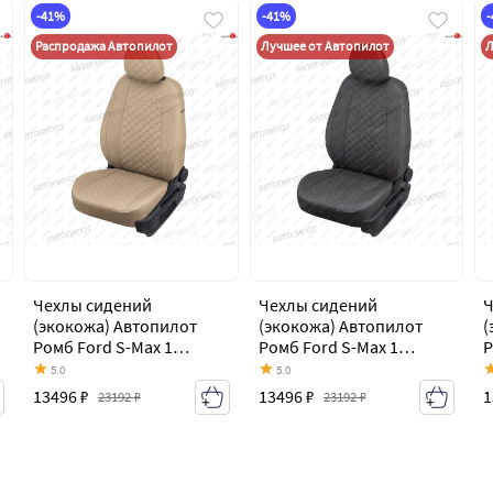
-41%
-41%
Распродажа Автопилот
Лучшее от Автопилот
Л
Чехлы сидений
Чехлы сидений
Ч
(экокожа) Автопилот
(экокожа) Автопилот
(
Ромб Ford S-Max 1
Ромб Ford S-Max 1
Р
дорестайлинг (2006-
дорестайлинг (2006-
д
5.0
5.0
2010)
2010)
2
13496 ₽
13496 ₽
1
23192 ₽
23192 ₽