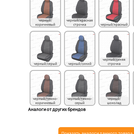
черный/
черный/красная 
коричневый
строчка
черный/красный
черный/синяя 
черный/серый
черный/синий
строчка
черный/темно-
черный/темно-
черный/
коричневый
серый
шоколад
Аналоги от других брендов
Показать аналоги данного товара