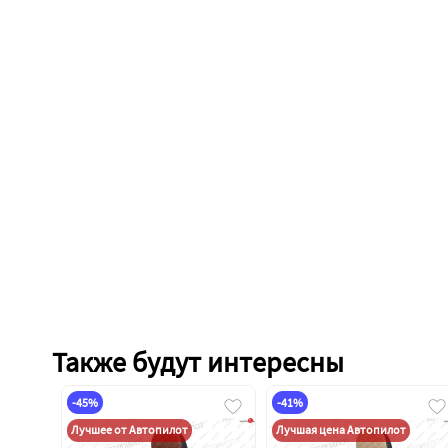
Также будут интересны
-45%
-41%
Лучшее от Автопилот
Лучшая цена Автопилот