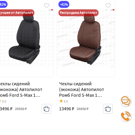
-41%
-41%
учшее от Автопилот
Распродажа Автопилот
ехлы сидений
Чехлы сидений
экокожа) Автопилот
(экокожа) Автопилот
омб Ford S-Max 1
Ромб Ford S-Max 1
орестайлинг (2006-
дорестайлинг (2006-
5.0
5.0
010)
2010)
3496 ₽
13496 ₽
23192 ₽
23192 ₽