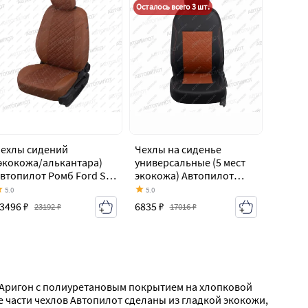
Осталось всего 3 шт.
ехлы сидений
Чехлы на сиденье
экокожа/алькантара)
универсальные (5 мест
втопилот Ромб Ford S-
экокожа) Автопилот
ax 1 дорестайлинг
Ford S-Max 1
5.0
5.0
2006-2010)
дорестайлинг (2006-
3496 ₽
6835 ₽
23192 ₽
17016 ₽
2010)
 Аригон с полиуретановым покрытием на хлопковой 
части чехлов Автопилот сделаны из гладкой экокожи, 