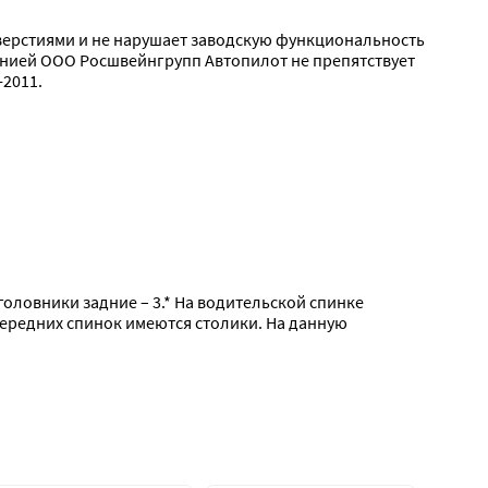
тверстиями и не нарушает заводскую функциональность 
нией ООО Росшвейнгрупп Автопилот не препятствует 
2011.
дголовники задние – 3.* На водительской спинке 
передних спинок имеются столики. На данную 