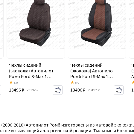
Чехлы сидений
Чехлы сидений
Ч
(экокожа) Автопилот
(экокожа) Автопилот
(
Ромб Ford S-Max 1
Ромб Ford S-Max 1
А
дорестайлинг (2006-
дорестайлинг (2006-
M
5.0
5.0
2010)
2010)
(
13496 ₽
13496 ₽
1
23192 ₽
23192 ₽
г (2006-2010) Автопилот Ромб изготовлены из матовой экокожи
ал не вызывающий аллергической реакции. Тыльные и боковые 