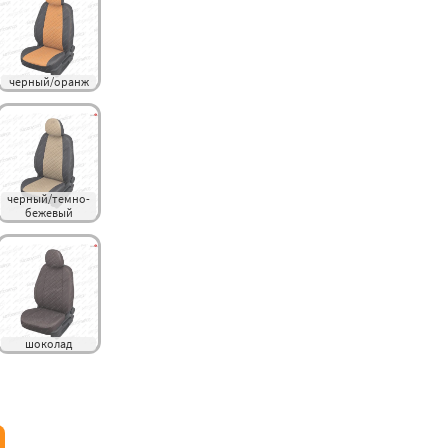
черный/оранж
черный/темно-
бежевый
шоколад