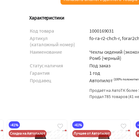
Характеристики
Код товара
1000169031
Артикул
fo-ra-r2-chch-r, forar2c
(каталожный номер)
Наименование
Чехлы сидений (экоко
Ромб (черный)
Статус наличия
Под заказ
Гарантия
1 год
(
100% положител
Продавец
Автопилот
Продаёт на АвтоТК более 
Продал 785 товаров (41 н
-41%
-41%
Скидка на Автопилот
Лучшее от Автопилот
Р