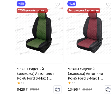
-45%
-41%
СТОП цена Автопилот
Распродажа Автопилот
Чехлы сидений
Чехлы сидений
(экокожа) Автопилот
(экокожа) Автопилот
Ромб Ford S-Max 1
Ромб Ford S-Max 1
дорестайлинг (2006-
дорестайлинг (2006-
5.0
5.0
2010)
2010)
9429 ₽
13496 ₽
17356 ₽
23192 ₽