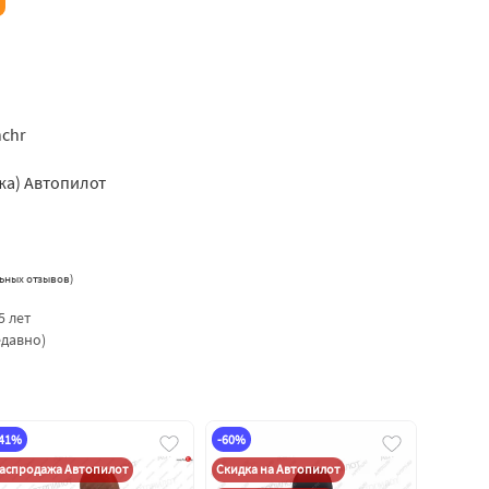
hchr
жа) Автопилот
ьных отзывов
)
5 лет
едавно)
-41%
-60%
аспродажа Автопилот
Скидка на Автопилот