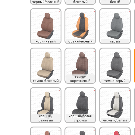
черный/зеленый
бежевый
белый
коричневый
оранж/черный
серый
темно-
темно-бежевый
коричневый
темно-серый
черный/
черный/белая 
бежевый
строчка
черный/белый