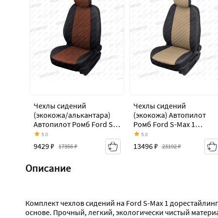
Чехлы сидений
Чехлы сидений
(экокожа/алькантара)
(экокожа) Автопилот
Автопилот Ромб Ford S-
Ромб Ford S-Max 1
Max 1 дорестайлинг
дорестайлинг (2006-
5.0
5.0
(2006-2010)
2010)
9429 ₽
13496 ₽
17356 ₽
23192 ₽
Описание
Комплект чехлов сидений на Ford S-Max 1 дорестайлин
основе. Прочный, легкий, экологически чистый матери