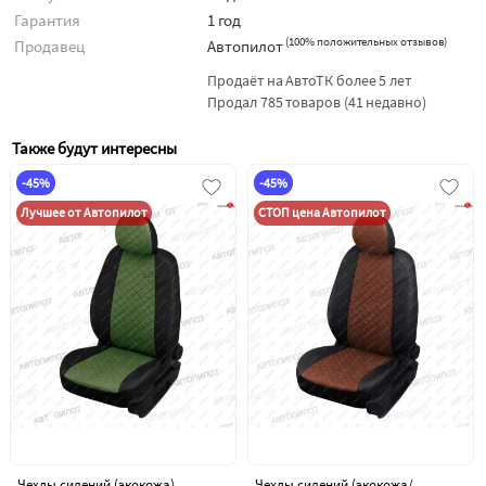
Гарантия
1 год
(
100% положительных отзывов
)
Продавец
Автопилот
Продаёт на АвтоТК более 5 лет
Продал 785 товаров (41 недавно)
Также будут интересны
-45%
-45%
Лучшее от Автопилот
СТОП цена Автопилот
Чехлы сидений (экокожа)
Чехлы сидений (экокожа/