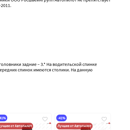
2011.
дголовники задние – 3.* На водительской спинке 
передних спинок имеются столики. На данную 
-41%
-41%
учшее от Автопилот
Лучшее от Автопилот