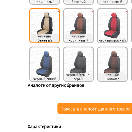
коричневый
бежевый
коричневый
черный/
черный/
бежевый
коричневый
черный/красный
черный/темно-
черный/
черный/синий
серый
шоколад
Аналоги от других брендов
Показать аналоги данного товара
Характеристики