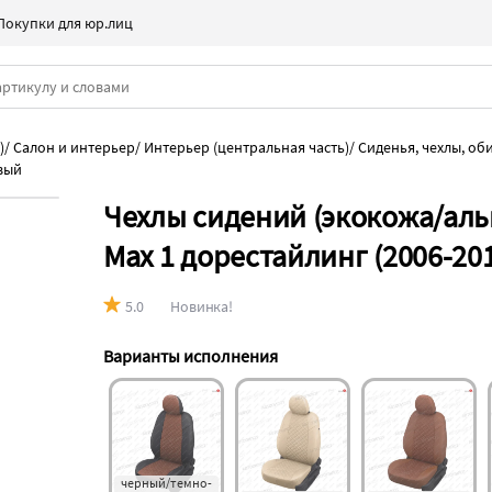
Покупки для юр.лиц
)
/
Салон и интерьер
/
Интерьер (центральная часть)
/
Сиденья, чехлы, об
вый
Чехлы сидений (экокожа/альк
Max 1 дорестайлинг (2006-20
5.0
Новинка!
Варианты исполнения
черный/темно-