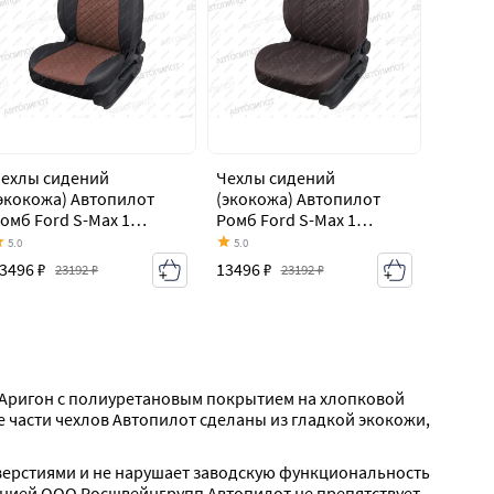
ехлы сидений
Чехлы сидений
экокожа) Автопилот
(экокожа) Автопилот
омб Ford S-Max 1
Ромб Ford S-Max 1
орестайлинг (2006-
дорестайлинг (2006-
5.0
5.0
010)
2010)
3496 ₽
13496 ₽
23192 ₽
23192 ₽
 Аригон с полиуретановым покрытием на хлопковой 
части чехлов Автопилот сделаны из гладкой экокожи, 
тверстиями и не нарушает заводскую функциональность 
нией ООО Росшвейнгрупп Автопилот не препятствует 