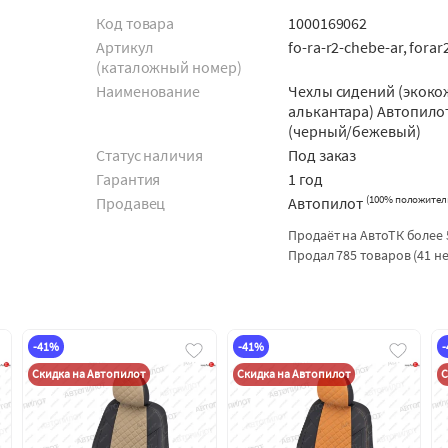
Код товара
1000169062
Артикул
fo-ra-r2-chebe-ar, fora
(каталожный номер)
Наименование
Чехлы сидений (экоко
алькантара) Автопило
(черный/бежевый)
Статус наличия
Под заказ
Гарантия
1 год
(
100% положител
Продавец
Автопилот
Продаёт на АвтоТК более 
Продал 785 товаров (41 н
-41%
-41%
Скидка на Автопилот
Скидка на Автопилот
С