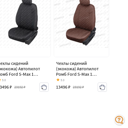
ехлы сидений
Чехлы сидений
экокожа) Автопилот
(экокожа) Автопилот
омб Ford S-Max 1
Ромб Ford S-Max 1
орестайлинг (2006-
дорестайлинг (2006-
5.0
5.0
010)
2010)
3496 ₽
13496 ₽
23192 ₽
23192 ₽