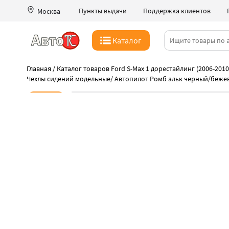
Пункты выдачи
Поддержка клиентов
Москва
Каталог
Главная
/
Каталог товаров Ford S-Max 1 дорестайлинг (2006-2010
Чехлы сидений модельные
/
Автопилот Ромб альк черный/беже
Новинка
-41%
Дешевле нет нигде
Идеальная подгонка чехлов Автопилот
Быстрая выдача