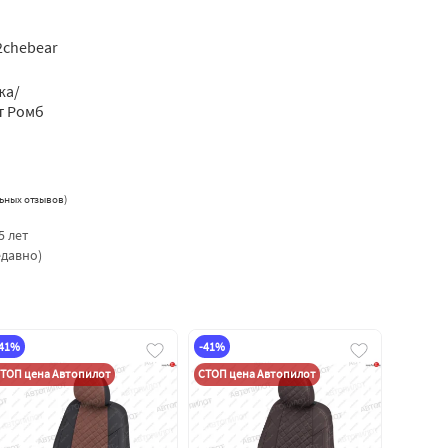
r2chebear
жа/
т Ромб
ьных отзывов
)
5 лет
едавно)
-41%
-41%
ТОП цена Автопилот
СТОП цена Автопилот