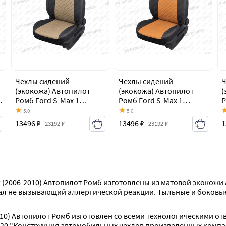
Чехлы сидений
Чехлы сидений
Ч
(экокожа) Автопилот
(экокожа) Автопилот
(
Ромб Ford S-Max 1
Ромб Ford S-Max 1
Р
дорестайлинг (2006-
дорестайлинг (2006-
д
5.0
5.0
2010)
2010)
2
13496 ₽
13496 ₽
1
23192 ₽
23192 ₽
г (2006-2010) Автопилот Ромб изготовлены из матовой экокожи
ал не вызывающий аллергической реакции. Тыльные и боковые 
2010) Автопилот Ромб изготовлен со всеми технологическими о
20 "Конструкция автомобильных чехлов произведенных компа