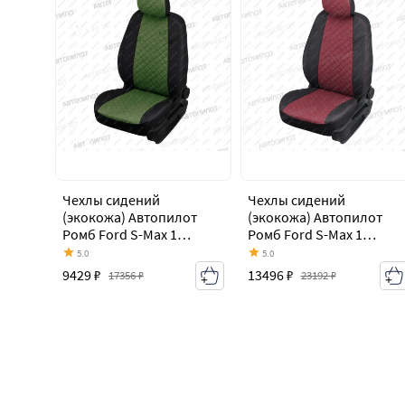
Чехлы сидений
Чехлы сидений
(экокожа) Автопилот
(экокожа) Автопилот
Ромб Ford S-Max 1
Ромб Ford S-Max 1
дорестайлинг (2006-
дорестайлинг (2006-
5.0
5.0
2010)
2010)
9429 ₽
13496 ₽
17356 ₽
23192 ₽