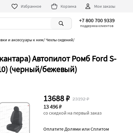
Избранное
Корзина
Мои заказы
+7 800 700 9339
поддержка клиентов
ивки и аксессуары к ним
/
Чехлы сидений
/
антара) Автопилот Ромб Ford S-
10) (черный/бежевый)
13688 ₽
23192 ₽
13 496 ₽
со скидкой на первый заказ
Оплатите Долями или Сплитом