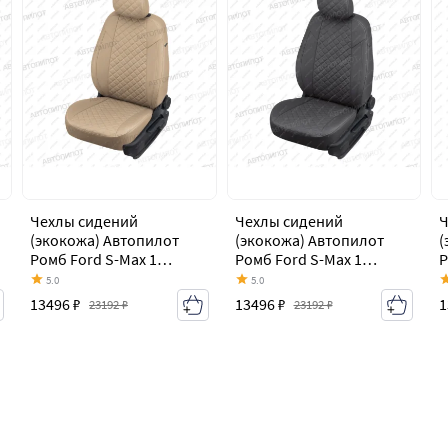
Чехлы сидений
Чехлы сидений
Ч
(экокожа) Автопилот
(экокожа) Автопилот
(
Ромб Ford S-Max 1
Ромб Ford S-Max 1
Р
дорестайлинг (2006-
дорестайлинг (2006-
д
5.0
5.0
2010)
2010)
2
13496 ₽
13496 ₽
1
23192 ₽
23192 ₽