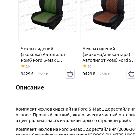
Чехлы сидений
Чехлы сидений
(экокожа) Автопилот
(экокожа/алькантара)
Ромб Ford S-Max 1
Автопилот Ромб Ford S-
дорестайлинг (2006-
Max 1 дорестайлинг
5.0
5.0
2010)
(2006-2010)
9429 ₽
9429 ₽
17356 ₽
17356 ₽
Описание
Комплект чехлов сидений на Ford S-Max 1 дорестайлин
основе. Прочный, легкий, экологически чистый матери
а центральная часть из алькантары со строчкой ромб.
Комплект чехлов на Ford S-Max 1 дорестайлинг (2006-
салона.Сертификат соответствия № РОСС RU.МТ25.Н005