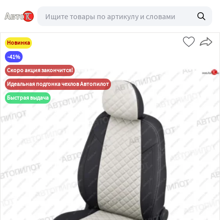
Новинка
-41%
Скоро акция закончится!
Идеальная подгонка чехлов Автопилот
Быстрая выдача