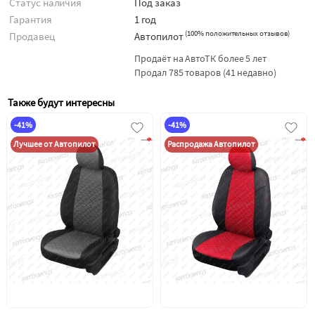
Статус наличия
Под заказ
Гарантия
1 год
(
100% положительных отзывов
)
Продавец
Автопилот
Продаёт на АвтоТК более 5 лет
Продал 785 товаров (41 недавно)
Также будут интересны
-41%
-41%
Лучшее от Автопилот
Распродажа Автопилот