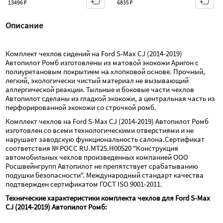
13496 ₽
6835 ₽
Описание
Комплект чехлов сидений на Ford S-Max CJ (2014-2019) 
Автопилот Ромб изготовлены из матовой экокожи Аригон с 
полиуретановым покрытием на хлопковой основе. Прочный, 
легкий, экологически чистый материал не вызывающий 
аллергической реакции. Тыльные и боковые части чехлов 
Автопилот сделаны из гладкой экокожи, а центральная часть из 
перфорированной экокожи со строчкой ромб.
Комплект чехлов на Ford S-Max CJ (2014-2019) Автопилот Ромб 
изготовлен со всеми технологическими отверстиями и не 
нарушает заводскую функциональность салона.Сертификат 
соответствия № РОСС RU.МТ25.Н00520 "Конструкция 
автомобильных чехлов произведенных компанией ООО 
Росшвейнгрупп Автопилот не препятствует срабатыванию 
подушки безопасности". Международный стандарт качества 
подтвержден сертификатом ГОСТ ISO 9001-2011.
Технические характеристики комплекта чехлов для Ford S-Max 
CJ (2014-2019) Автопилот Ромб: