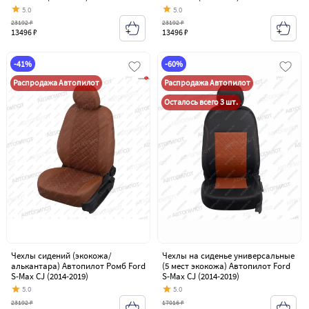
5.0
5.0
23192 ₽
23192 ₽
13496 ₽
13496 ₽
-41%
-60%
Распродажа Автопилот
Распродажа Автопилот
Осталось всего 3 шт.
Чехлы сидений (экокожа/
Чехлы на сиденье универсальные
алькантара) Автопилот Ромб Ford
(5 мест экокожа) Автопилот Ford
S-Max CJ (2014-2019)
S-Max CJ (2014-2019)
5.0
5.0
23192 ₽
17016 ₽