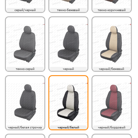
серый/черный
темно-бежевый
темно-коричневый
темно-серый
черный
черный/бежевый
черный/белая строчка
черный/белый
черный/бордовый