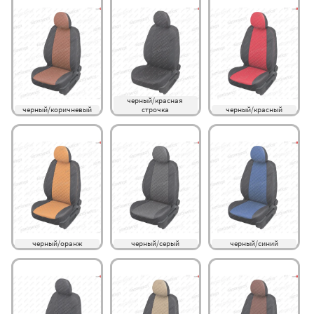
черный/красная 
черный/коричневый
строчка
черный/красный
черный/оранж
черный/серый
черный/синий