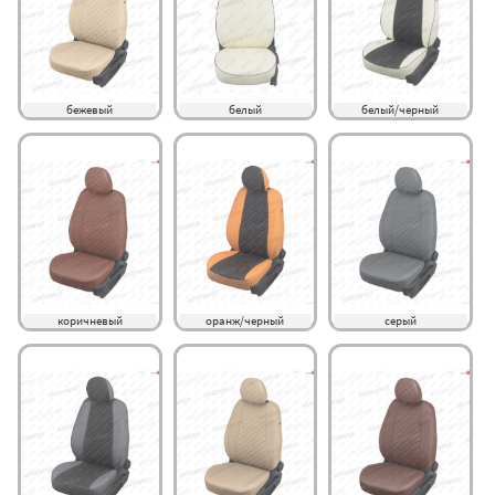
бежевый
белый
белый/черный
коричневый
оранж/черный
серый