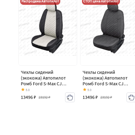
Распродажа Автопилот
СТОП цена Автопилот
Чехлы сидений
Чехлы сидений
(экокожа) Автопилот
(экокожа) Автопилот
Ромб Ford S-Max CJ
Ромб Ford S-Max CJ
(2014-2019)
(2014-2019)
5.0
5.0
13496 ₽
13496 ₽
23192 ₽
23192 ₽