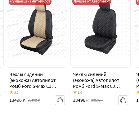
Лучшая цена Автопилот
Лучшее от Автопилот
С
Чехлы сидений
Чехлы сидений
Ч
(экокожа) Автопилот
(экокожа) Автопилот
(
Ромб Ford S-Max CJ
Ромб Ford S-Max CJ
Р
(2014-2019)
(2014-2019)
(
5.0
5.0
13496 ₽
13496 ₽
1
23192 ₽
23192 ₽