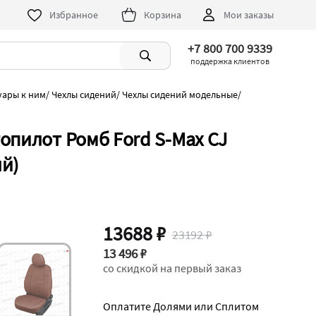
Избранное
Корзина
Мои заказы
+7 800 700 9339
поддержка клиентов
уары к ним
/
Чехлы сидений
/
Чехлы сидений модельные
/
опилот Ромб Ford S-Max CJ
й)
13688 ₽
23192 ₽
13 496 ₽
со скидкой на первый заказ
Оплатите Долями или Сплитом