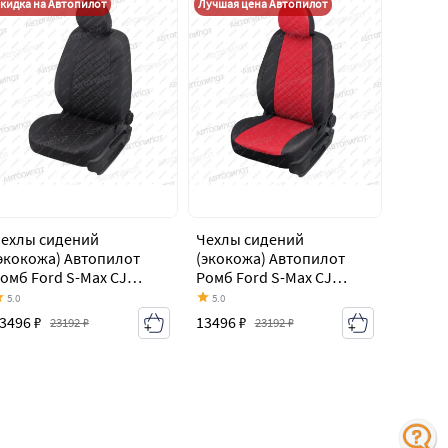
кидка на Автопилот
Лучшая цена Автопилот
ехлы сидений
Чехлы сидений
экокожа) Автопилот
(экокожа) Автопилот
омб Ford S-Max CJ
Ромб Ford S-Max CJ
2014-2019)
(2014-2019)
5.0
5.0
3496 ₽
13496 ₽
23192 ₽
23192 ₽