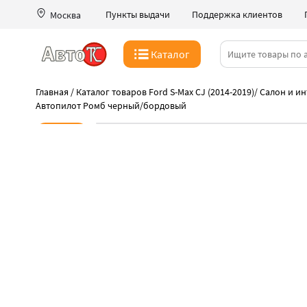
Пункты выдачи
Поддержка клиентов
Москва
Каталог
Главная
/
Каталог товаров Ford S-Max CJ (2014-2019)
/
Салон и и
Автопилот Ромб черный/бордовый
Новинка
-41%
Успейте пока акция
Высокое качество чехлов Автопилот
Быстрая выдача