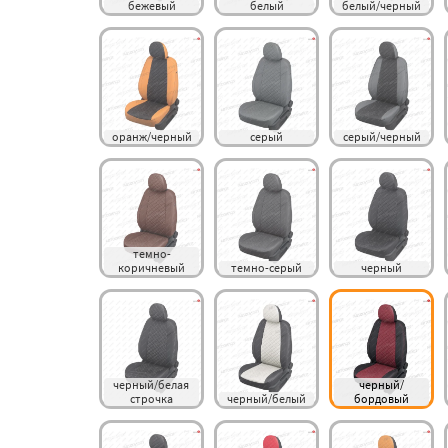
бежевый
белый
белый/черный
оранж/черный
серый
серый/черный
темно-
коричневый
темно-серый
черный
черный/белая 
черный/
строчка
черный/белый
бордовый