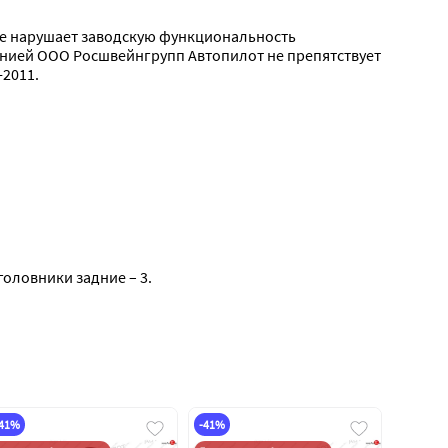
не нарушает заводскую функциональность 
нией ООО Росшвейнгрупп Автопилот не препятствует 
2011.
дголовники задние – 3.
-41%
-41%