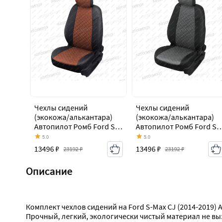
Чехлы сидений
Чехлы сидений
(экокожа/алькантара)
(экокожа/алькантара)
Автопилот Ромб Ford S-
Автопилот Ромб Ford S-
Max CJ (2014-2019)
Max CJ (2014-2019)
5.0
5.0
13496 ₽
13496 ₽
23192 ₽
23192 ₽
Описание
Комплект чехлов сидений на Ford S-Max CJ (2014-2019
Прочный, легкий, экологически чистый материал не вы