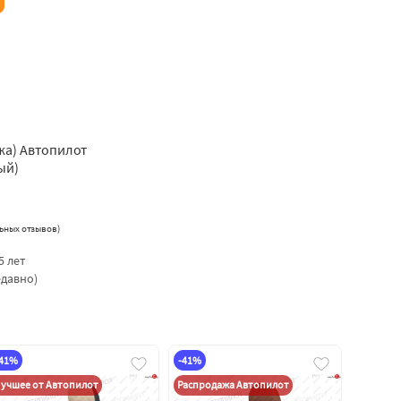
жа) Автопилот
ый)
ьных отзывов
)
5 лет
едавно)
-41%
-41%
учшее от Автопилот
Распродажа Автопилот