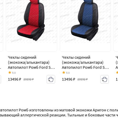
Чехлы сидений
Чехлы сидений
Ч
(экокожа/алькантара)
(экокожа/алькантара)
(
Автопилот Ромб Ford S-
Автопилот Ромб Ford S-
А
Max CJ (2014-2019)
Max CJ (2014-2019)
M
5.0
5.0
13496 ₽
13496 ₽
1
23192 ₽
23192 ₽
) Автопилот Ромб изготовлены из матовой экокожи Аригон с по
зывающий аллергической реакции. Тыльные и боковые части че