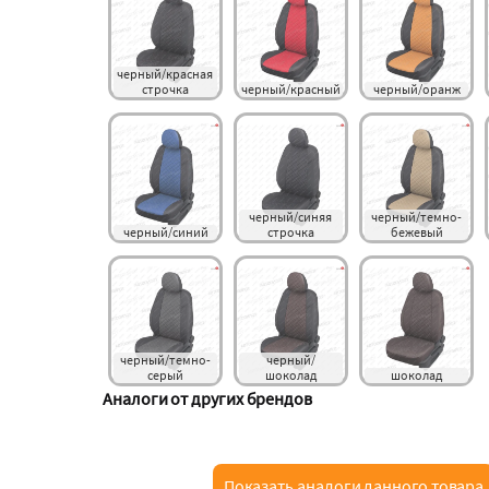
черный/красная 
строчка
черный/красный
черный/оранж
черный/синяя 
черный/темно-
черный/синий
строчка
бежевый
черный/темно-
черный/
серый
шоколад
шоколад
Аналоги от других брендов
Показать аналоги данного товара