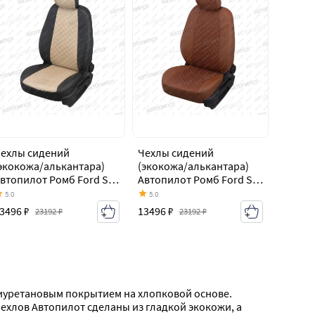
ехлы сидений
Чехлы сидений
экокожа/алькантара)
(экокожа/алькантара)
втопилот Ромб Ford S-
Автопилот Ромб Ford S-
ax CJ (2014-2019)
Max CJ (2014-2019)
5.0
5.0
3496 ₽
13496 ₽
23192 ₽
23192 ₽
лиуретановым покрытием на хлопковой основе. 
хлов Автопилот сделаны из гладкой экокожи, а 