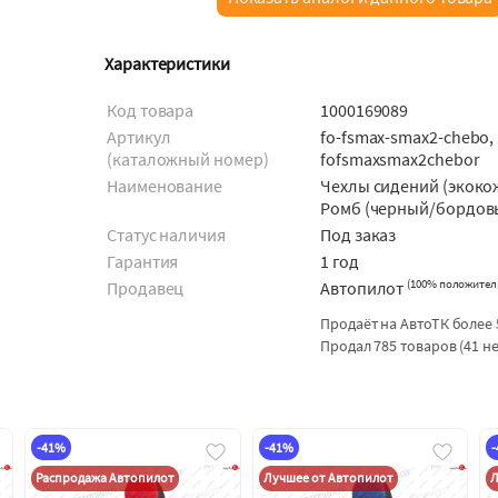
Характеристики
Код товара
1000169089
Артикул
fo-fsmax-smax2-chebo,
(каталожный номер)
fofsmaxsmax2chebor
Наименование
Чехлы сидений (экоко
Ромб (черный/бордов
Статус наличия
Под заказ
Гарантия
1 год
(
100% положител
Продавец
Автопилот
Продаёт на АвтоТК более 
Продал 785 товаров (41 н
-41%
-41%
Распродажа Автопилот
Лучшее от Автопилот
Л