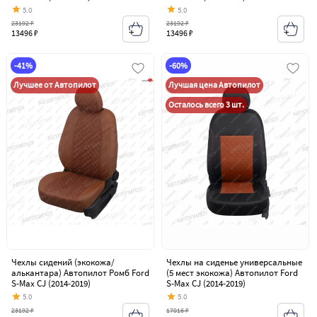
5.0
5.0
23192 ₽
23192 ₽
13496 ₽
13496 ₽
-41%
-60%
Лучшее от Автопилот
Лучшая цена Автопилот
Осталось всего 3 шт.
Чехлы сидений (экокожа/
Чехлы на сиденье универсальные
алькантара) Автопилот Ромб Ford
(5 мест экокожа) Автопилот Ford
S-Max CJ (2014-2019)
S-Max CJ (2014-2019)
5.0
5.0
23192 ₽
17016 ₽