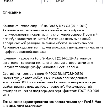
13496 ₽
6835 ₽
Описание
Комплект чехлов сидений на Ford S-Max CJ (2014-2019) 
Автопилот изготовлены из матовой экокожи Аригон с 
полиуретановым покрытием на хлопковой основе. Прочный, 
легкий, экологически чистый материал не вызывающий 
аллергической реакции. Тыльные и боковые части чехлов 
Автопилот сделаны из гладкой экокожи, а центральная часть из 
перфорированной экокожи.
Комплект чехлов на Ford S-Max CJ (2014-2019) Автопилот 
изготовлен со всеми технологическими отверстиями и не 
нарушает заводскую функциональность салона.
Сертификат соответствия № РОСС RU.МТ25.Н00520 
"Конструкция автомобильных чехлов произведенных 
компанией ООО Росшвейнгрупп Автопилот не препятствует 
срабатыванию подушки безопасности". Международный 
стандарт качества подтвержден сертификатом ГОСТ ISO 9001-
2011.
Технические характеристики комплекта чехлов для Ford S-Max 
CJ (2014-2019) Автопилот: