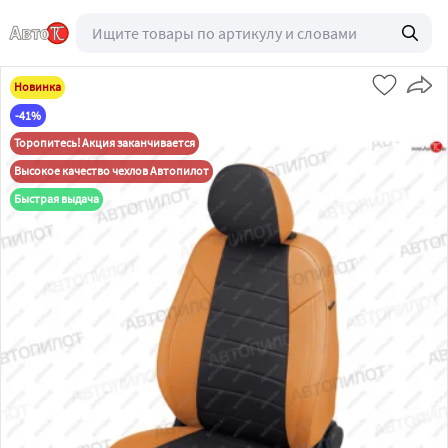
Новинка
-41%
Торопитесь! Акция заканчивается
Высокое качество чехлов Автопилот
Быстрая выдача