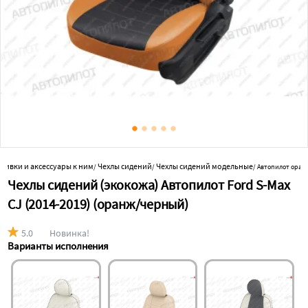
обивки и аксессуары к ним
Чехлы сидений
Чехлы сидений модельные
/
/
/
Автопилот ора
Чехлы сидений (экокожа) Автопилот Ford S-Max
CJ (2014-2019) (оранж/черный)
5.0
Новинка!
Варианты исполнения