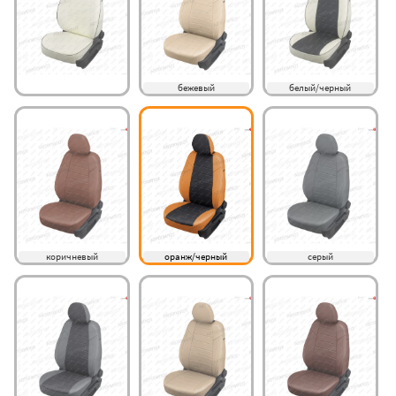
бежевый
белый/черный
коричневый
оранж/черный
серый