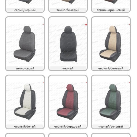
серый/черный
темно-бежевый
темно-коричневый
темно-серый
черный
черный/бежевый
черный/белый
черный/бордовый
черный/зеленый