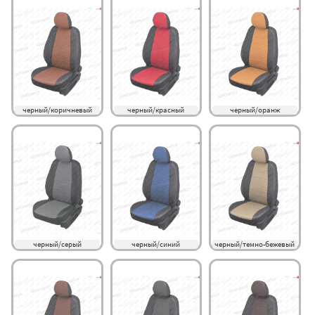
черный/коричневый
черный/красный
черный/оранж
черный/серый
черный/синий
черный/темно-бежевый