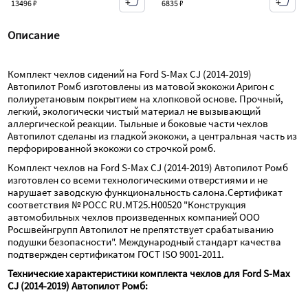
13496 ₽
6835 ₽
Описание
Комплект чехлов сидений на Ford S-Max CJ (2014-2019) 
Автопилот Ромб изготовлены из матовой экокожи Аригон с 
полиуретановым покрытием на хлопковой основе. Прочный, 
легкий, экологически чистый материал не вызывающий 
аллергической реакции. Тыльные и боковые части чехлов 
Автопилот сделаны из гладкой экокожи, а центральная часть из 
перфорированной экокожи со строчкой ромб.
Комплект чехлов на Ford S-Max CJ (2014-2019) Автопилот Ромб 
изготовлен со всеми технологическими отверстиями и не 
нарушает заводскую функциональность салона.Сертификат 
соответствия № РОСС RU.МТ25.Н00520 "Конструкция 
автомобильных чехлов произведенных компанией ООО 
Росшвейнгрупп Автопилот не препятствует срабатыванию 
подушки безопасности". Международный стандарт качества 
подтвержден сертификатом ГОСТ ISO 9001-2011.
Технические характеристики комплекта чехлов для Ford S-Max 
CJ (2014-2019) Автопилот Ромб: