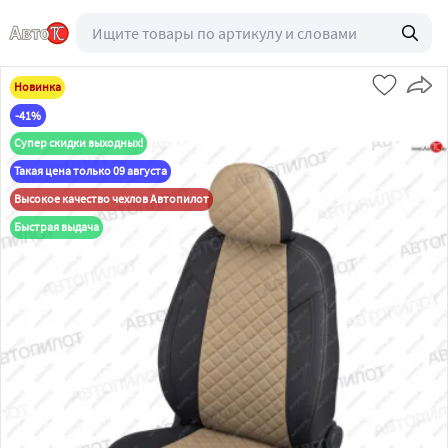
Новинка
-41%
Супер скидки выходных!
Такая цена только 09 августа
Высокое качество чехлов Автопилот
Быстрая выдача