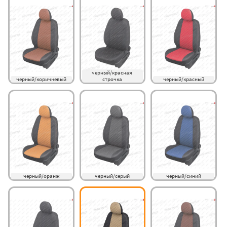
черный/красная 
черный/коричневый
строчка
черный/красный
черный/оранж
черный/серый
черный/синий