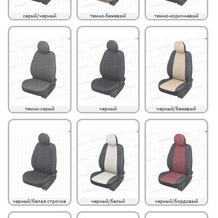
серый/черный
темно-бежевый
темно-коричневый
темно-серый
черный
черный/бежевый
черный/белая строчка
черный/белый
черный/бордовый