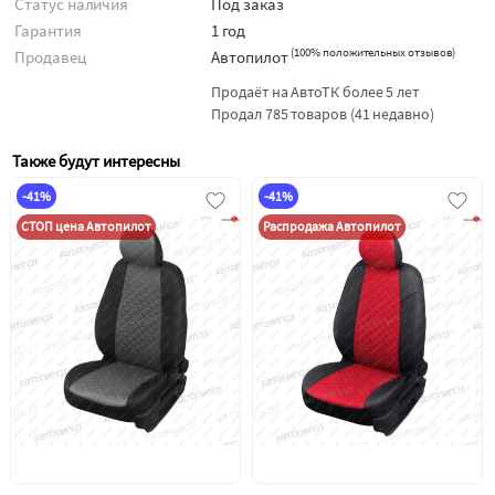
Статус наличия
Под заказ
Гарантия
1 год
(
100% положительных отзывов
)
Продавец
Автопилот
Продаёт на АвтоТК более 5 лет
Продал 785 товаров (41 недавно)
Также будут интересны
-41%
-41%
СТОП цена Автопилот
Распродажа Автопилот