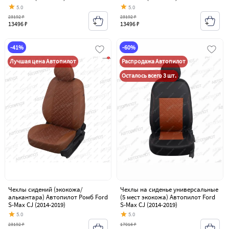
5.0
5.0
23192 ₽
23192 ₽
13496 ₽
13496 ₽
-41%
-60%
Лучшая цена Автопилот
Распродажа Автопилот
Осталось всего 3 шт.
Чехлы сидений (экокожа/
Чехлы на сиденье универсальные
алькантара) Автопилот Ромб Ford
(5 мест экокожа) Автопилот Ford
S-Max CJ (2014-2019)
S-Max CJ (2014-2019)
5.0
5.0
23192 ₽
17016 ₽