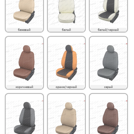
бежевый
белый
белый/черный
коричневый
оранж/черный
серый