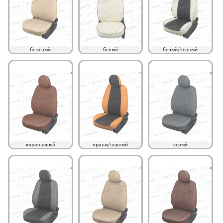
бежевый
белый
белый/черный
коричневый
оранж/черный
серый