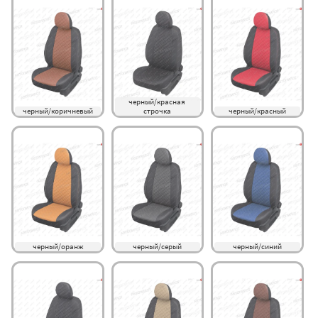
черный/красная 
черный/коричневый
строчка
черный/красный
черный/оранж
черный/серый
черный/синий