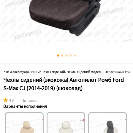
обивки и аксессуары к ним
Чехлы сидений
Чехлы сидений модельные
/
/
/
Автопилот Ромб 
Чехлы сидений (экокожа) Автопилот Ромб Ford
S-Max CJ (2014-2019) (шоколад)
5.0
Новинка!
Варианты исполнения