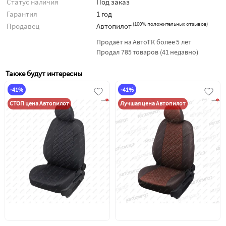
Статус наличия
Под заказ
Гарантия
1 год
(
100% положительных отзывов
)
Продавец
Автопилот
Продаёт на АвтоТК более 5 лет
Продал 785 товаров (41 недавно)
Также будут интересны
-41%
-41%
СТОП цена Автопилот
Лучшая цена Автопилот