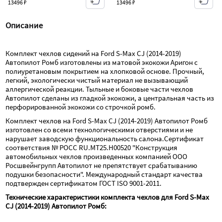
13496 ₽
13496 ₽
Описание
Комплект чехлов сидений на Ford S-Max CJ (2014-2019) 
Автопилот Ромб изготовлены из матовой экокожи Аригон с 
полиуретановым покрытием на хлопковой основе. Прочный, 
легкий, экологически чистый материал не вызывающий 
аллергической реакции. Тыльные и боковые части чехлов 
Автопилот сделаны из гладкой экокожи, а центральная часть из 
перфорированной экокожи со строчкой ромб.
Комплект чехлов на Ford S-Max CJ (2014-2019) Автопилот Ромб 
изготовлен со всеми технологическими отверстиями и не 
нарушает заводскую функциональность салона.Сертификат 
соответствия № РОСС RU.МТ25.Н00520 "Конструкция 
автомобильных чехлов произведенных компанией ООО 
Росшвейнгрупп Автопилот не препятствует срабатыванию 
подушки безопасности". Международный стандарт качества 
подтвержден сертификатом ГОСТ ISO 9001-2011.
Технические характеристики комплекта чехлов для Ford S-Max 
CJ (2014-2019) Автопилот Ромб: