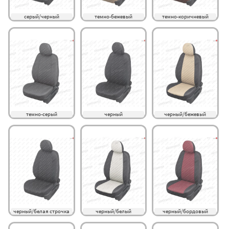
серый/черный
темно-бежевый
темно-коричневый
темно-серый
черный
черный/бежевый
черный/белая строчка
черный/белый
черный/бордовый