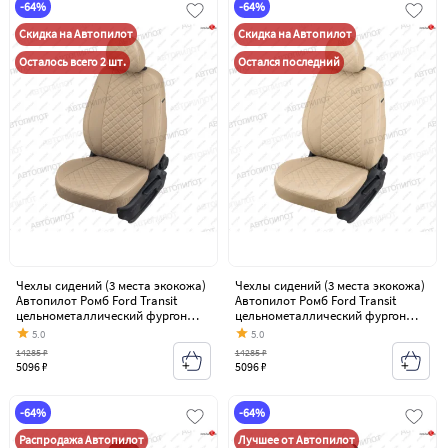
-64%
-64%
Скидка на Автопилот
Скидка на Автопилот
Осталось всего 2 шт.
Остался последний
Чехлы сидений (3 места экокожа)
Чехлы сидений (3 места экокожа)
Автопилот Ромб Ford Transit
Автопилот Ромб Ford Transit
цельнометаллический фургон
цельнометаллический фургон
(2006-2014)
(2006-2014)
5.0
5.0
14285 ₽
14285 ₽
5096 ₽
5096 ₽
-64%
-64%
Распродажа Автопилот
Лучшее от Автопилот