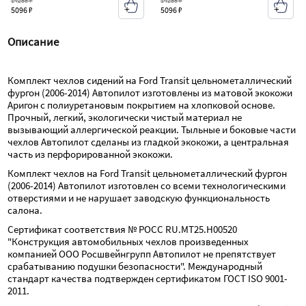
14285 ₽
14285 ₽
5096 ₽
5096 ₽
Описание
Комплект чехлов сидений на Ford Transit цельнометаллический 
фургон (2006-2014) Автопилот изготовлены из матовой экокожи 
Аригон с полиуретановым покрытием на хлопковой основе. 
Прочный, легкий, экологически чистый материал не 
вызывающий аллергической реакции. Тыльные и боковые части 
чехлов Автопилот сделаны из гладкой экокожи, а центральная 
часть из перфорированной экокожи.
Комплект чехлов на Ford Transit цельнометаллический фургон 
(2006-2014) Автопилот изготовлен со всеми технологическими 
отверстиями и не нарушает заводскую функциональность 
салона.
Сертификат соответствия № РОСС RU.МТ25.Н00520 
"Конструкция автомобильных чехлов произведенных 
компанией ООО Росшвейнгрупп Автопилот не препятствует 
срабатыванию подушки безопасности". Международный 
стандарт качества подтвержден сертификатом ГОСТ ISO 9001-
2011.