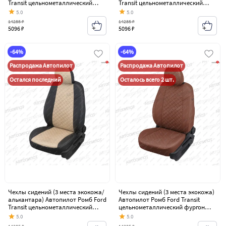
Transit цельнометаллический
Transit цельнометаллический
фургон (2006-2014)
фургон (2006-2014)
5.0
5.0
14285 ₽
14285 ₽
5096 ₽
5096 ₽
-64%
-64%
Распродажа Автопилот
Распродажа Автопилот
Остался последний
Осталось всего 2 шт.
Чехлы сидений (3 места экокожа/
Чехлы сидений (3 места экокожа)
алькантара) Автопилот Ромб Ford
Автопилот Ромб Ford Transit
Transit цельнометаллический
цельнометаллический фургон
фургон (2006-2014)
(2006-2014)
5.0
5.0