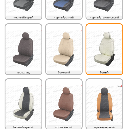
черный/серый
черный/синий
черный/темно-серый
шоколад
бежевый
белый
белый/черный
коричневый
оранж/черный