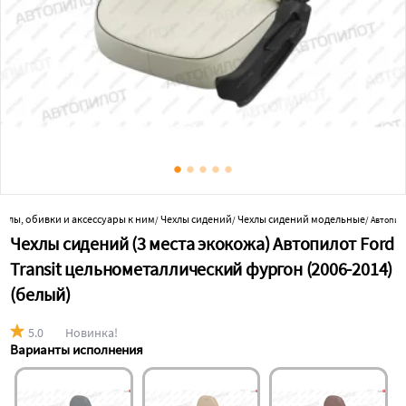
ехлы, обивки и аксессуары к ним
Чехлы сидений
Чехлы сидений модельные
/
/
/
Автопило
Чехлы сидений (3 места экокожа) Автопилот Ford
Transit цельнометаллический фургон (2006-2014)
(белый)
5.0
Новинка!
Варианты исполнения