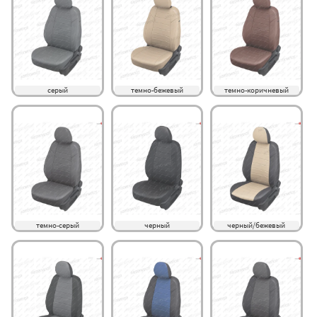
серый
темно-бежевый
темно-коричневый
темно-серый
черный
черный/бежевый