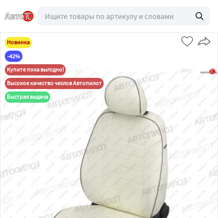
Новинка
-42%
Купите пока выгодно!
Высокое качество чехлов Автопилот
Быстрая выдача