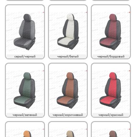
серый/черный
черный/белый
черный/бордовый
черный/зеленый
черный/коричневый
черный/красный