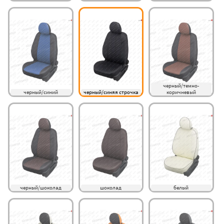
черный/темно-
черный/синий
черный/синяя строчка
коричневый
черный/шоколад
шоколад
белый