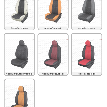
белый/черный
оранж/черный
серый/черный
черный/белая строчка
черный/бордовый
черный/красный