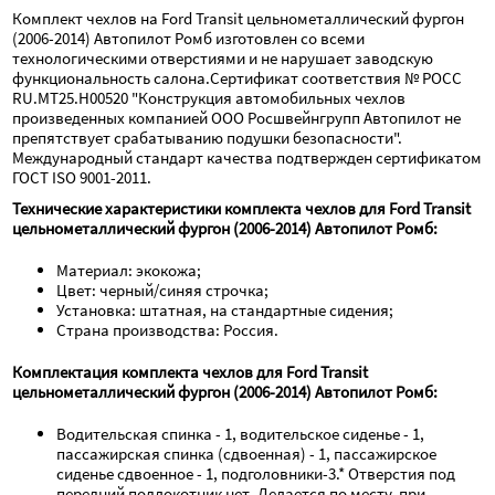
Комплект чехлов на Ford Transit цельнометаллический фургон 
(2006-2014) Автопилот Ромб изготовлен со всеми 
технологическими отверстиями и не нарушает заводскую 
функциональность салона.Сертификат соответствия № РОСС 
RU.МТ25.Н00520 "Конструкция автомобильных чехлов 
произведенных компанией ООО Росшвейнгрупп Автопилот не 
препятствует срабатыванию подушки безопасности". 
Международный стандарт качества подтвержден сертификатом 
ГОСТ ISO 9001-2011.
Технические характеристики комплекта чехлов для Ford Transit 
цельнометаллический фургон (2006-2014) Автопилот Ромб:
Материал: экокожа;
Цвет: черный/синяя строчка;
Установка: штатная, на стандартные сидения;
Страна производства: Россия.
Комплектация комплекта чехлов для Ford Transit 
цельнометаллический фургон (2006-2014) Автопилот Ромб:
Водительская спинка - 1, водительское сиденье - 1, 
пассажирская спинка (сдвоенная) - 1, пассажирское 
сиденье сдвоенное - 1, подголовники-3.* Отверстия под 
передний подлокотник нет. Делается по месту, при 