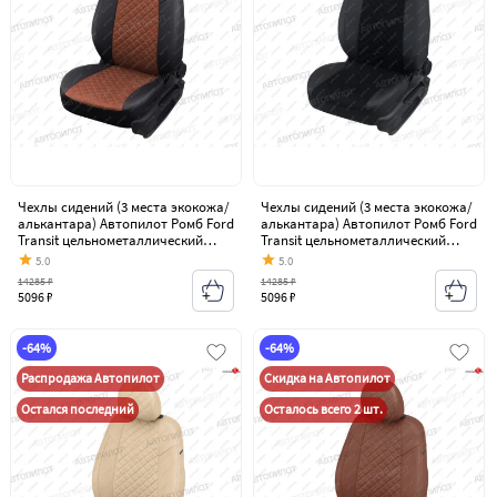
Чехлы сидений (3 места экокожа/
Чехлы сидений (3 места экокожа/
алькантара) Автопилот Ромб Ford
алькантара) Автопилот Ромб Ford
Transit цельнометаллический
Transit цельнометаллический
фургон (2006-2014)
фургон (2006-2014)
5.0
5.0
14285 ₽
14285 ₽
5096 ₽
5096 ₽
-64%
-64%
Распродажа Автопилот
Скидка на Автопилот
Остался последний
Осталось всего 2 шт.