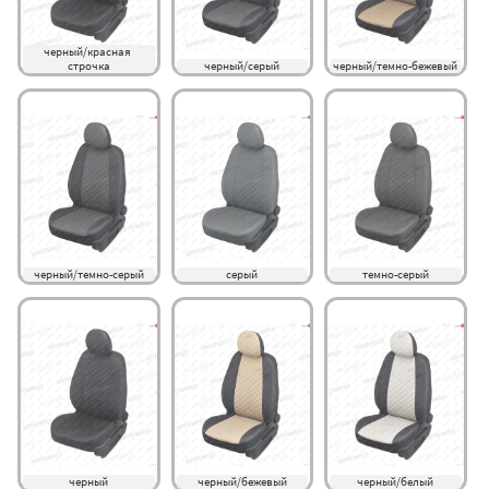
черный/красная 
строчка
черный/серый
черный/темно-бежевый
черный/темно-серый
серый
темно-серый
черный
черный/бежевый
черный/белый