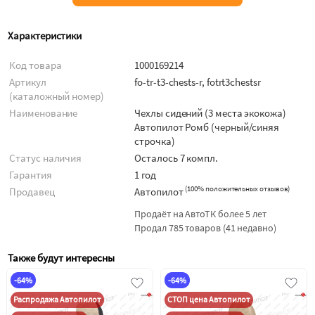
Характеристики
Код товара
1000169214
Артикул
fo-tr-t3-chests-r, fotrt3chestsr
(каталожный номер)
Наименование
Чехлы сидений (3 места экокожа)
Автопилот Ромб (черный/синяя
строчка)
Статус наличия
Осталось 7 компл.
Гарантия
1 год
(
100% положительных отзывов
)
Продавец
Автопилот
Продаёт на АвтоТК более 5 лет
Продал 785 товаров (41 недавно)
Также будут интересны
-64%
-64%
Распродажа Автопилот
СТОП цена Автопилот