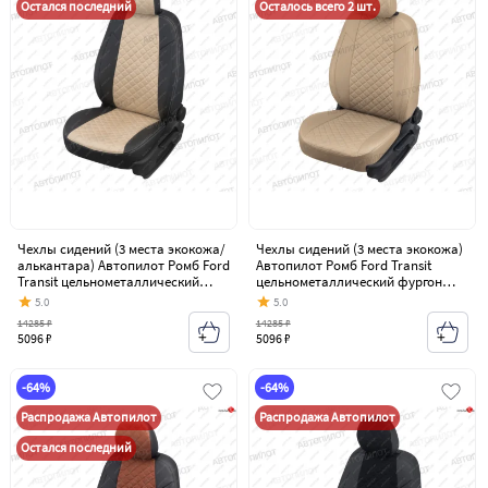
Остался последний
Осталось всего 2 шт.
Чехлы сидений (3 места экокожа/
Чехлы сидений (3 места экокожа)
алькантара) Автопилот Ромб Ford
Автопилот Ромб Ford Transit
Transit цельнометаллический
цельнометаллический фургон
фургон (2006-2014)
(2006-2014)
5.0
5.0
14285 ₽
14285 ₽
5096 ₽
5096 ₽
-64%
-64%
Распродажа Автопилот
Распродажа Автопилот
Остался последний