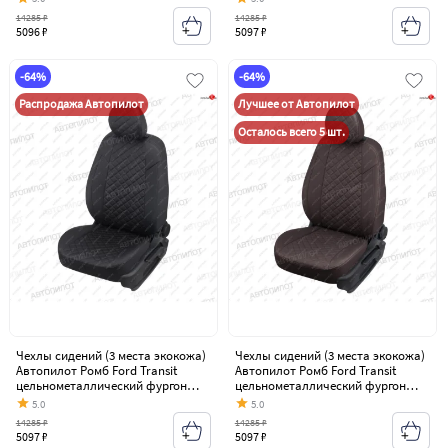
14285 ₽
14285 ₽
5096 ₽
5097 ₽
-64%
-64%
Распродажа Автопилот
Лучшее от Автопилот
Осталось всего 5 шт.
Чехлы сидений (3 места экокожа)
Чехлы сидений (3 места экокожа)
Автопилот Ромб Ford Transit
Автопилот Ромб Ford Transit
цельнометаллический фургон
цельнометаллический фургон
(2006-2014)
(2006-2014)
5.0
5.0
14285 ₽
14285 ₽
5097 ₽
5097 ₽