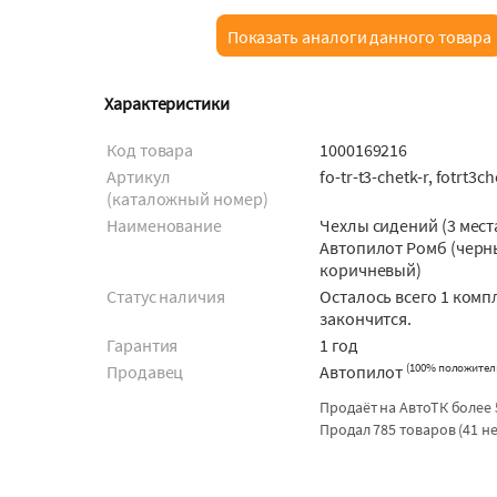
Показать аналоги данного товара
Характеристики
Код товара
1000169216
Артикул
fo-tr-t3-chetk-r, fotrt3ch
(каталожный номер)
Наименование
Чехлы сидений (3 мест
Автопилот Ромб (черн
коричневый)
Статус наличия
Осталось всего 1 комп
закончится.
Гарантия
1 год
(
100% положител
Продавец
Автопилот
Продаёт на АвтоТК более 
Продал 785 товаров (41 н