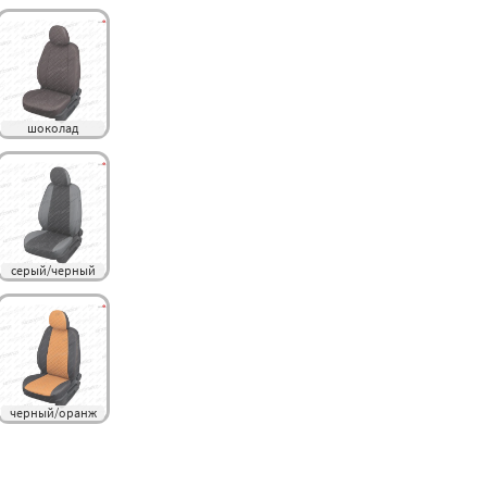
шоколад
серый/черный
черный/оранж