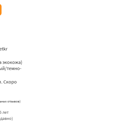
etkr
а экокожа)
ый/темно-
л. Скоро
ьных отзывов
)
5 лет
едавно)