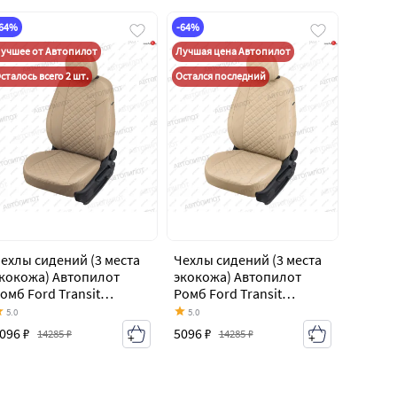
-64%
-64%
учшее от Автопилот
Лучшая цена Автопилот
сталось всего 2 шт.
Остался последний
ехлы сидений (3 места
Чехлы сидений (3 места
кокожа) Автопилот
экокожа) Автопилот
омб Ford Transit
Ромб Ford Transit
ельнометаллический
цельнометаллический
5.0
5.0
ургон (2006-2014)
фургон (2006-2014)
096 ₽
5096 ₽
14285 ₽
14285 ₽