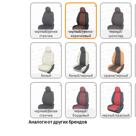
черный/синяя 
черный/темно-
черный/
строчка
коричневый
шоколад
белый
белый/черный
оранж/черный
черный/белая 
черный/
строчка
бордовый
черный/красный
Аналоги от других брендов