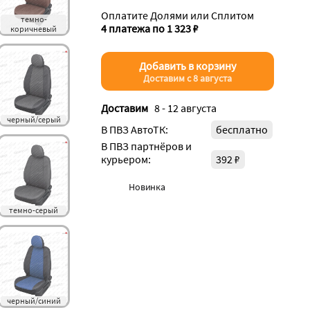
Оплатите Долями или Сплитом
темно-
4 платежа по 1 323 ₽
коричневый
Добавить в корзину
Доставим с 8 августа
Доставим
8 - 12 августа
черный/серый
В ПВЗ АвтоТК:
бесплатно
В ПВЗ партнёров и
курьером:
392 ₽
Новинка
темно-серый
черный/синий