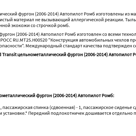
лический фургон (2006-2014) Автопилот Ромб изготовлены из 
чистый материал не вызывающий аллергической реакции. Тыльн
нной экокожи со строчкой ромб.
фургон (2006-2014) Автопилот Ромб изготовлен со всеми техно
 РОСС RU.МТ25.Н00520 "Конструкция автомобильных чехлов п
опасности". Международный стандарт качества подтвержден с
 Transit цельнометаллический фургон (2006-2014) Автопилот Р
нометаллический фургон (2006-2014) Автопилот Ромб:
1, пассажирская спинка (сдвоенная) - 1, пассажирское сиденье с
ри установке.* Передний подлокотничек дошивается отдельно п