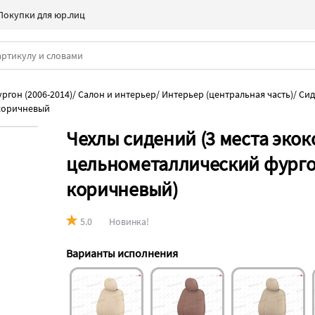
Покупки для юр.лиц
ргон (2006-2014)
/
Салон и интерьер
/
Интерьер (центральная часть)
/
Сид
коричневый
Чехлы сидений (3 места экоко
цельнометаллический фургон
коричневый)
5.0
Новинка!
Варианты исполнения