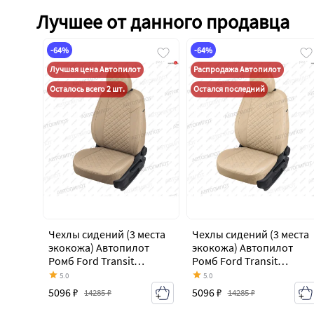
Лучшее от данного продавца
-64%
-64%
Лучшая цена Автопилот
Распродажа Автопилот
Осталось всего 2 шт.
Остался последний
Чехлы сидений (3 места
Чехлы сидений (3 места
экокожа) Автопилот
экокожа) Автопилот
Ромб Ford Transit
Ромб Ford Transit
цельнометаллический
цельнометаллический
5.0
5.0
фургон (2006-2014)
фургон (2006-2014)
5096 ₽
5096 ₽
14285 ₽
14285 ₽