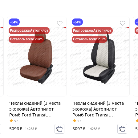
-64%
-64%
Распродажа Автопилот
Распродажа Автопилот
Л
Осталось всего 2 шт.
Осталось всего 2 шт.
Чехлы сидений (3 места
Чехлы сидений (3 места
Ч
экокожа) Автопилот
экокожа) Автопилот
э
Ромб Ford Transit
Ромб Ford Transit
Р
цельнометаллический
цельнометаллический
ц
5.0
5.0
фургон (2006-2014)
фургон (2006-2014)
ф
5096 ₽
5097 ₽
5
14285 ₽
14285 ₽