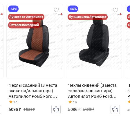
-64%
-64%
Лучшее от Автопилот
Лучшая цена Автопилот
Л
Остался последний
О
Чехлы сидений (3 места
Чехлы сидений (3 места
Ч
экокожа/алькантара)
экокожа/алькантара)
э
Автопилот Ромб Ford
Автопилот Ромб Ford
Р
Transit
Transit
ц
5.0
5.0
цельнометаллический
цельнометаллический
ф
5096 ₽
5096 ₽
5
14285 ₽
14285 ₽
фургон (2006-2014)
фургон (2006-2014)