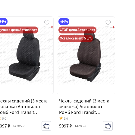
-64%
-64%
учшая цена Автопилот
СТОП цена Автопилот
Осталось всего 5 шт.
ехлы сидений (3 места
Чехлы сидений (3 места
кокожа) Автопилот
экокожа) Автопилот
омб Ford Transit
Ромб Ford Transit
ельнометаллический
цельнометаллический
5.0
5.0
ургон (2006-2014)
фургон (2006-2014)
097 ₽
5097 ₽
14285 ₽
14285 ₽