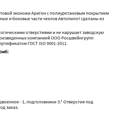
матовой экокожи Аригон с полиуретановым покрытием 
ые и боковые части чехлов Автопилот сделаны из 
логическими отверстиями и не нарушает заводскую 
роизведенных компанией ООО Росшвейнгрупп 
ертификатом ГОСТ ISO 9001-2011.
омб:
двоенное - 1, подголовники-3.* Отверстия под 
од заказ.