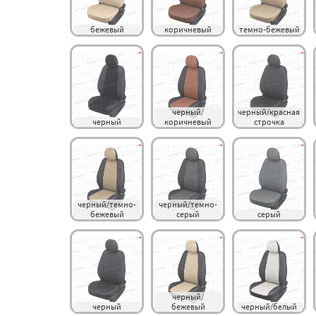
бежевый
коричневый
темно-бежевый
черный/
черный/красная 
черный
коричневый
строчка
черный/темно-
черный/темно-
бежевый
серый
серый
черный/
черный
бежевый
черный/белый