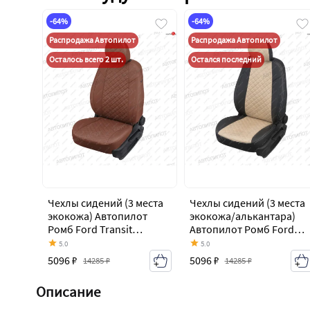
-64%
-64%
Распродажа Автопилот
Распродажа Автопилот
Осталось всего 2 шт.
Остался последний
Чехлы сидений (3 места
Чехлы сидений (3 места
экокожа) Автопилот
экокожа/алькантара)
Ромб Ford Transit
Автопилот Ромб Ford
цельнометаллический
Transit
5.0
5.0
фургон (2006-2014)
цельнометаллический
5096 ₽
5096 ₽
14285 ₽
14285 ₽
фургон (2006-2014)
Описание