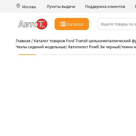
Пункты выдачи
Поддержка клиентов
Москва
Каталог
Главная
/
Каталог товаров Ford Transit цельнометаллический фу
Чехлы сидений модельные
/
Автопилот Ромб 3м черный/темно-
Новинка
-8%
Интересное предложение
Акция на чехлы Автопилот
Успейте купить!
Последний на складе
Быстрая доставка