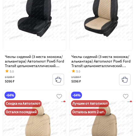
Чехлы сидений (3 места экокожа/
Чехлы сидений (3 места экокожа/
алькантара) Автопилот Ромб Ford
алькантара) Автопилот Ромб Ford
Transit цельнометаллический
Transit цельнометаллический
фургон (2006-2014)
фургон (2006-2014)
5.0
5.0
14285 ₽
14285 ₽
5096 ₽
5096 ₽
-64%
-64%
Скидка на Автопилот
Лучшее от Автопилот
Остался последний
Осталось всего 2 шт.