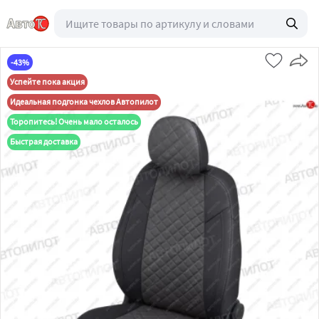
-43%
Успейте пока акция
Идеальная подгонка чехлов Автопилот
Торопитесь! Очень мало осталось
Быстрая доставка