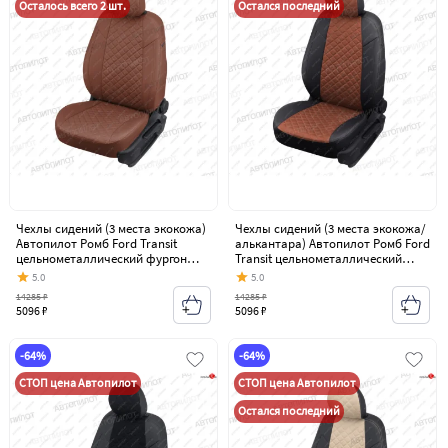
Осталось всего 2 шт.
Остался последний
Чехлы сидений (3 места экокожа)
Чехлы сидений (3 места экокожа/
Автопилот Ромб Ford Transit
алькантара) Автопилот Ромб Ford
цельнометаллический фургон
Transit цельнометаллический
(2006-2014)
фургон (2006-2014)
5.0
5.0
14285 ₽
14285 ₽
5096 ₽
5096 ₽
-64%
-64%
СТОП цена Автопилот
СТОП цена Автопилот
Остался последний