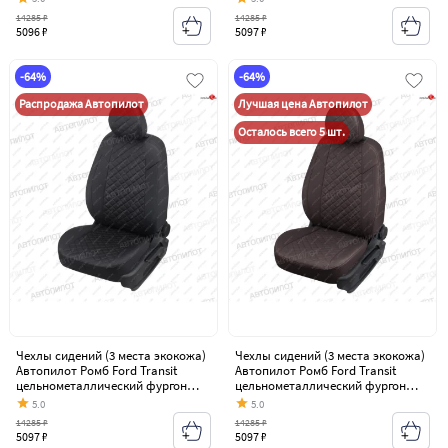
14285 ₽
14285 ₽
5096 ₽
5097 ₽
-64%
-64%
Распродажа Автопилот
Лучшая цена Автопилот
Осталось всего 5 шт.
Чехлы сидений (3 места экокожа)
Чехлы сидений (3 места экокожа)
Автопилот Ромб Ford Transit
Автопилот Ромб Ford Transit
цельнометаллический фургон
цельнометаллический фургон
(2006-2014)
(2006-2014)
5.0
5.0
14285 ₽
14285 ₽
5097 ₽
5097 ₽