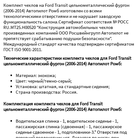
Комплект чехлов на Ford Transit цельнометаллический фургон 
(2006-2014) Автопилот Ромб изготовлен со всеми 
технологическими отверстиями и не нарушает заводскую 
функциональность салона.Сертификат соответствия № РОСС 
RU.МТ25.Н00520 "Конструкция автомобильных чехлов 
произведенных компанией ООО Росшвейнгрупп Автопилот не 
препятствует срабатыванию подушки безопасности". 
Международный стандарт качества подтвержден сертификатом 
ГОСТ ISO 9001-2011.
Технические характеристики комплекта чехлов для Ford Transit 
цельнометаллический фургон (2006-2014) Автопилот Ромб:
Материал: экокожа;
Цвет: черный/темно-серый;
Установка: штатная, на стандартные сидения;
Страна производства: Россия.
Комплектация комплекта чехлов для Ford Transit 
цельнометаллический фургон (2006-2014) Автопилот Ромб:
Водительская спинка - 1, водительское сиденье - 1, 
пассажирская спинка (сдвоенная) - 1, пассажирское 
сиденье сдвоенное - 1, подголовники-3.* Отверстия под 
передний подлокотник нет. Делается по месту, при 