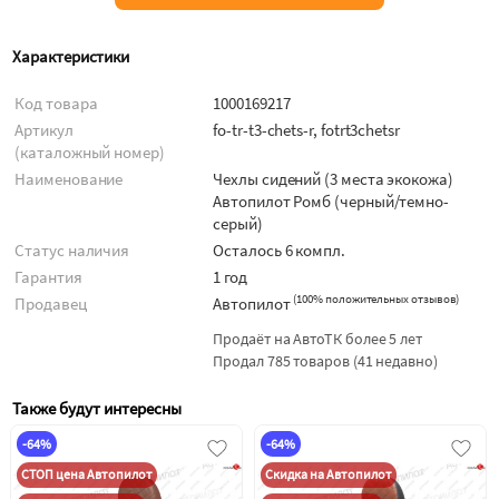
Характеристики
Код товара
1000169217
Артикул
fo-tr-t3-chets-r, fotrt3chetsr
(каталожный номер)
Наименование
Чехлы сидений (3 места экокожа)
Автопилот Ромб (черный/темно-
серый)
Статус наличия
Осталось 6 компл.
Гарантия
1 год
(
100% положительных отзывов
)
Продавец
Автопилот
Продаёт на АвтоТК более 5 лет
Продал 785 товаров (41 недавно)
Также будут интересны
-64%
-64%
СТОП цена Автопилот
Скидка на Автопилот