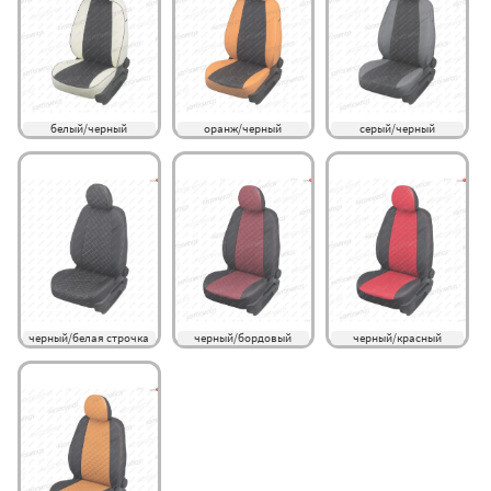
белый/черный
оранж/черный
серый/черный
черный/белая строчка
черный/бордовый
черный/красный