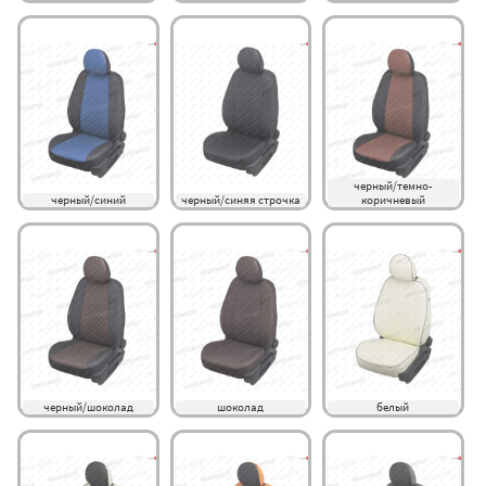
черный/темно-
черный/синий
черный/синяя строчка
коричневый
черный/шоколад
шоколад
белый