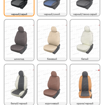
черный/серый
черный/синий
черный/темно-серый
шоколад
бежевый
белый
белый/черный
коричневый
оранж/черный