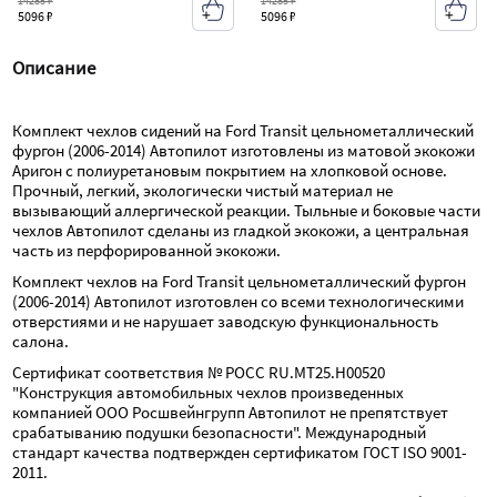
14285 ₽
14285 ₽
5096 ₽
5096 ₽
Описание
Комплект чехлов сидений на Ford Transit цельнометаллический 
фургон (2006-2014) Автопилот изготовлены из матовой экокожи 
Аригон с полиуретановым покрытием на хлопковой основе. 
Прочный, легкий, экологически чистый материал не 
вызывающий аллергической реакции. Тыльные и боковые части 
чехлов Автопилот сделаны из гладкой экокожи, а центральная 
часть из перфорированной экокожи.
Комплект чехлов на Ford Transit цельнометаллический фургон 
(2006-2014) Автопилот изготовлен со всеми технологическими 
отверстиями и не нарушает заводскую функциональность 
салона.
Сертификат соответствия № РОСС RU.МТ25.Н00520 
"Конструкция автомобильных чехлов произведенных 
компанией ООО Росшвейнгрупп Автопилот не препятствует 
срабатыванию подушки безопасности". Международный 
стандарт качества подтвержден сертификатом ГОСТ ISO 9001-
2011.