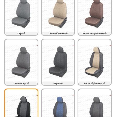
серый
темно-бежевый
темно-коричневый
темно-серый
черный
черный/бежевый