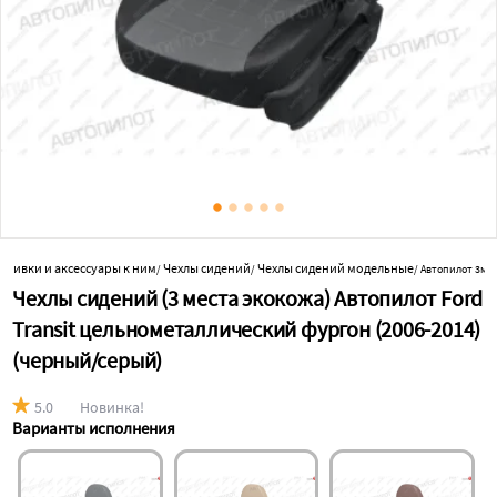
 обивки и аксессуары к ним
Чехлы сидений
Чехлы сидений модельные
/
/
/
Автопилот 3м 
Чехлы сидений (3 места экокожа) Автопилот Ford
Transit цельнометаллический фургон (2006-2014)
(черный/серый)
5.0
Новинка!
Варианты исполнения