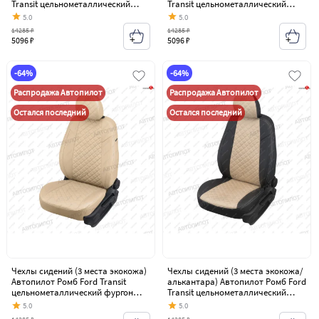
Transit цельнометаллический
Transit цельнометаллический
фургон (2006-2014)
фургон (2006-2014)
5.0
5.0
14285 ₽
14285 ₽
5096 ₽
5096 ₽
-64%
-64%
Распродажа Автопилот
Распродажа Автопилот
Остался последний
Остался последний
Чехлы сидений (3 места экокожа)
Чехлы сидений (3 места экокожа/
Автопилот Ромб Ford Transit
алькантара) Автопилот Ромб Ford
цельнометаллический фургон
Transit цельнометаллический
(2006-2014)
фургон (2006-2014)
5.0
5.0