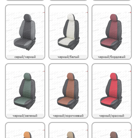
серый/черный
черный/белый
черный/бордовый
черный/зеленый
черный/коричневый
черный/красный