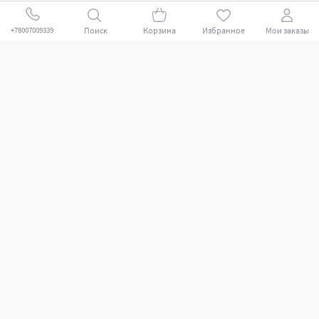
-64%
-64%
СТОП цена Автопилот
Скидка на Автопилот
Поиск
Корзина
Избранное
Мои заказы
+78007009339
Осталось всего 2 шт.
Остался последний
Чехлы сидений (3 места экокожа)
Чехлы сидений (3 места экокожа)
Автопилот Ромб Ford Transit
Автопилот Ромб Ford Transit
цельнометаллический фургон
цельнометаллический фургон
(2006-2014)
(2006-2014)
5.0
5.0
14285 ₽
14285 ₽
5096 ₽
5096 ₽
-64%
-64%
Скидка на Автопилот
Распродажа Автопилот